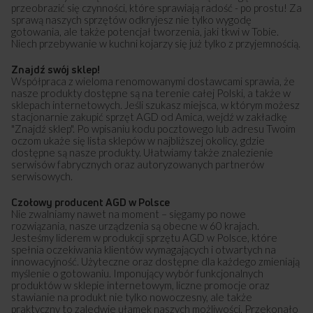
przeobrazić się czynności, które sprawiają radość - po prostu! Za
sprawą naszych sprzętów odkryjesz nie tylko wygodę
gotowania, ale także potencjał tworzenia, jaki tkwi w Tobie.
Niech przebywanie w kuchni kojarzy się już tylko z przyjemnością.
Znajdź swój sklep!
Współpraca z wieloma renomowanymi dostawcami sprawia, że
nasze produkty dostępne są na terenie całej Polski, a także w
sklepach internetowych. Jeśli szukasz miejsca, w którym możesz
stacjonarnie zakupić sprzęt AGD od Amica, wejdź w zakładkę
"Znajdź sklep". Po wpisaniu kodu pocztowego lub adresu Twoim
oczom ukaże się lista sklepów w najbliższej okolicy, gdzie
dostępne są nasze produkty. Ułatwiamy także znalezienie
serwisów fabrycznych oraz autoryzowanych partnerów
serwisowych.
Czołowy producent AGD w Polsce
Nie zwalniamy nawet na moment – sięgamy po nowe
rozwiązania, nasze urządzenia są obecne w 60 krajach.
Jesteśmy liderem w produkcji sprzętu AGD w Polsce, które
spełnia oczekiwania klientów wymagających i otwartych na
innowacyjność. Użyteczne oraz dostępne dla każdego zmieniają
myślenie o gotowaniu. Imponujący wybór funkcjonalnych
produktów w sklepie internetowym, liczne promocje oraz
stawianie na produkt nie tylko nowoczesny, ale także
praktyczny to zaledwie ułamek naszych możliwości. Przekonało