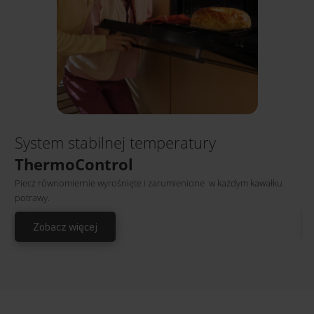
Z
System stabilnej temperatury
D
ThermoControl
do
Piecz równomiernie wyrośnięte i zarumienione w każdym kawałku
m
potrawy.
Zobacz więcej