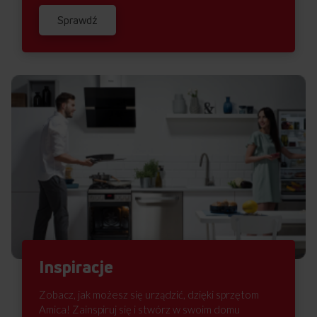
Sprawdź
Inspiracje
Zobacz, jak możesz się urządzić, dzięki sprzętom
Amica! Zainspiruj się i stwórz w swoim domu