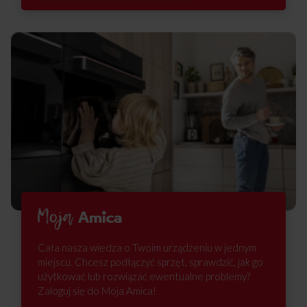
Cała nasza wiedza o Twoim urządzeniu w jednym
miejscu. Chcesz podłączyć sprzęt, sprawdzić, jak go
użytkować lub rozwiązać ewentualne problemy?
Zaloguj się do Moja Amica!