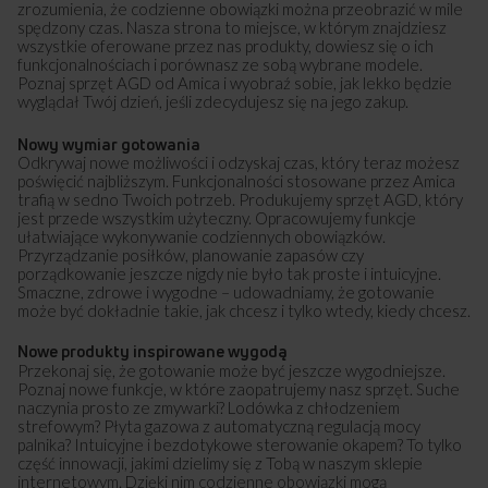
zrozumienia, że codzienne obowiązki można przeobrazić w mile
spędzony czas. Nasza strona to miejsce, w którym znajdziesz
wszystkie oferowane przez nas produkty, dowiesz się o ich
funkcjonalnościach i porównasz ze sobą wybrane modele.
Poznaj sprzęt AGD od Amica i wyobraź sobie, jak lekko będzie
wyglądał Twój dzień, jeśli zdecydujesz się na jego zakup.
Nowy wymiar gotowania
Odkrywaj nowe możliwości i odzyskaj czas, który teraz możesz
poświęcić najbliższym. Funkcjonalności stosowane przez Amica
trafią w sedno Twoich potrzeb. Produkujemy sprzęt AGD, który
jest przede wszystkim użyteczny. Opracowujemy funkcje
ułatwiające wykonywanie codziennych obowiązków.
Przyrządzanie posiłków, planowanie zapasów czy
porządkowanie jeszcze nigdy nie było tak proste i intuicyjne.
Smaczne, zdrowe i wygodne – udowadniamy, że gotowanie
może być dokładnie takie, jak chcesz i tylko wtedy, kiedy chcesz.
Nowe produkty inspirowane wygodą
Przekonaj się, że gotowanie może być jeszcze wygodniejsze.
Poznaj nowe funkcje, w które zaopatrujemy nasz sprzęt. Suche
naczynia prosto ze zmywarki? Lodówka z chłodzeniem
strefowym? Płyta gazowa z automatyczną regulacją mocy
palnika? Intuicyjne i bezdotykowe sterowanie okapem? To tylko
część innowacji, jakimi dzielimy się z Tobą w naszym sklepie
internetowym. Dzięki nim codzienne obowiązki mogą