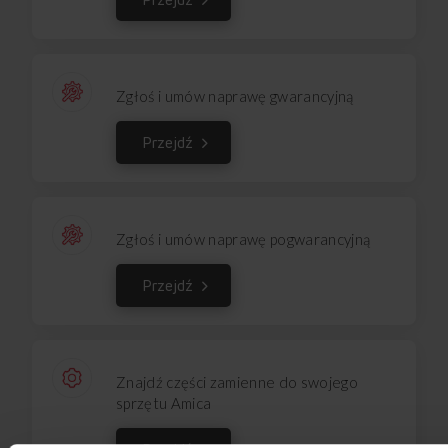
Zgłoś i umów naprawę gwarancyjną
Przejdź
Zgłoś i umów naprawę pogwarancyjną
Przejdź
Znajdź części zamienne do swojego
sprzętu Amica