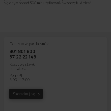
się o tym ponad 500 mln użytkowników sprzętu Amica!
Centrum wsparcia Amica
801 801 800
67 22 22 148
Koszt wg stawki
operatora
Pon - Pt
8:00 - 17:00
Skontaktuj się