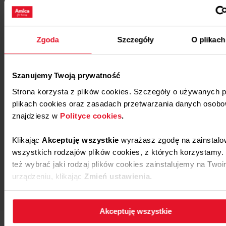
Przejdź
Zgoda
Szczegóły
O plikach
Znajdź akcesoria do swojego sprzętu
Amica
Szanujemy Twoją prywatność
Przejdź
Strona korzysta z plików cookies. Szczegóły o używanych 
plikach cookies oraz zasadach przetwarzania danych osob
znajdziesz w
Polityce cookies
.
Napisz do działu obsługi klienta i uzyskaj
Klikając
Akceptuję wszystkie
wyrażasz zgodę na zainstalo
pomoc
wszystkich rodzajów plików cookies, z których korzystamy
też wybrać jaki rodzaj plików cookies zainstalujemy na Two
Przejdź
urządzeniu, klikając
Zmień ustawienia.
W każdej chwili możesz zmienić wybrane przez Ciebie usta
Akceptuję wszystkie
plików cookies wchodząc w zakładkę
Polityka cookies
.