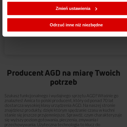
Zmień ustawienia
Odrzuć inne niż niezbędne
Producent AGD na miarę Twoich
potrzeb
Szukasz funkcjonalnego i wydajnego sprzętu AGD? Właśnie go
znalazłeś! Amica to polski producent, który od ponad 70 lat
dostarcza wysokiej klasy urządzenia AGD. Na naszej stronie
znajdziesz produkty, dzięki którym spędzanie czasu w kuchni
stanie się jeszcze przyjemniejsze. Sprawdź, czym charakteryzuje
się wyższy poziom gotowania, pieczenia, zmywania i
przechowywania. Użyteczna technologia to klucz do