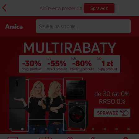
Sprawdź
AirFryer w prezencie!