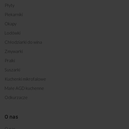
Płyty
Piekarniki
Okapy
Lodówki
Chłodziarki do wina
Zmywarki
Pralki
Suszarki
Kuchenki mikrofalowe
Małe AGD kuchenne
Odkurzacze
O nas
O nas