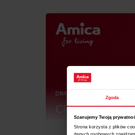
DIM46C6EBOiTH
Zgoda
Ciche zmywanie 
Szanujemy Twoją prywatno
dłuższa żywotnoś
Strona korzysta z plików co
dzięki
SilentDriv
danych osobowych znajdzie