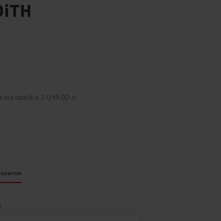
OiTH
przed obniżką: 2 049,00 zł
jonarnie
: