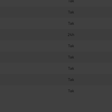
Tak
Amica DIM46C6EBOiTH
Tak
Tak
24h
Tak
Tak
+
+
Tak
Tak
Tak