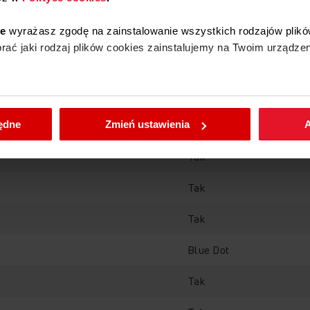
ie
wyrażasz zgodę na zainstalowanie wszystkich rodzajów plikó
ać jaki rodzaj plików cookies zainstalujemy na Twoim urządzen
enić wybrane przez Ciebie ustawienia plików cookies wchodząc
będne
Zmień ustawienia
A
Tak
OpenDry
SteamPower
Tak
Tak
Blue Dot
Tak
Sprawdź, jak działa zmywark