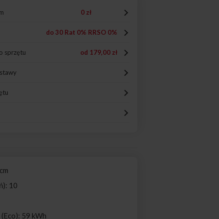
em
0 zł
do 30 Rat 0% RRSO 0%
o sprzętu
od
179,00 zł
ostawy
ętu
 cm
ń): 10
i (Eco): 59 kWh