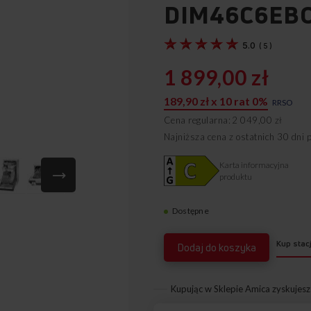
DIM46C6EB
5.0
(
5
)
1 899,00 zł
189,90 zł x 10 rat 0%
RRSO
Cena regularna
2 049,00 zł
Najniższa cena z ostatnich 30 dni 
Karta informacyjna
produktu
Dostępne
1191199
Kup stac
Dodaj do koszyka
Kupując w Sklepie Amica zyskujesz