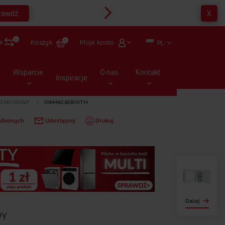
rawdź
X
Multirabaty
0
a
Moje konto
Koszyk
0
PL
Wsparcie
O nas
Kontakt
Inspiracje
 ZABUDOWY
DIM46C6EBOITH
ubionych
Udostępnij
Drukuj
Dalej
WY