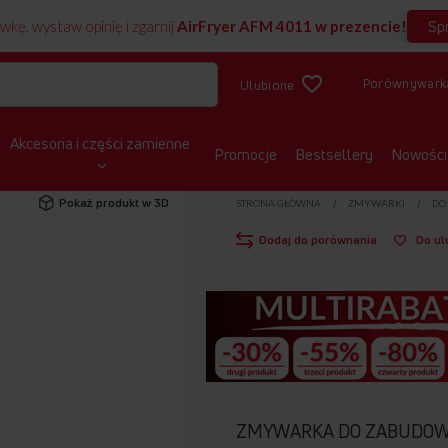
Sp
wkę, wystaw opinię i zgarnij
AirFryer AFM 4011 w prezencie!
Porównywark
Ulubione
Akcesoria i części zamienne
Promocje
Bestsellery
Nowości
Pokaż produkt w 3D
STRONA GŁÓWNA
ZMYWARKI
DO
Dodaj do porównania
Do ul
ZMYWARKA DO ZABUDO