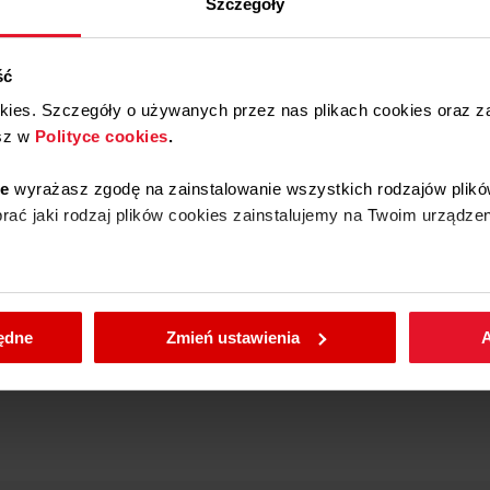
Szczegóły
ść
okies. Szczegóły o używanych przez nas plikach cookies oraz 
sz w
Polityce cookies
.
Zgłoś i umów
Znajdź części
ie
wyrażasz zgodę na zainstalowanie wszystkich rodzajów plikó
naprawę
zamienne do
ać jaki rodzaj plików cookies zainstalujemy na Twoim urządzen
pogwarancyjną
swojego sprzętu
Amica
enić wybrane przez Ciebie ustawienia plików cookies wchodząc
Przejdź
Przejdź
będne
Zmień ustawienia
A