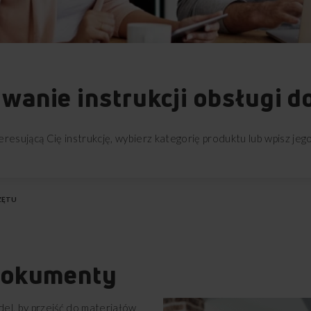
anie instrukcji obsługi d
eresującą Cię instrukcję, wybierz kategorię produktu lub wpisz jeg
ZĘTU
 dokumenty
el, by przejść do materiałów