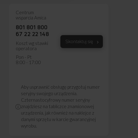
Centrum
wsparcia Amica
801 801 800
67 22 22 148
Skontaktuj się
Koszt wg stawki
operatora
Pon - Pt
8:00 - 17:00
Aby usprawnić obsługę przygotuj numer
seryjny swojego urządzenia.
Czternastocyfrowy numer seryjny
znajdziesz na tabliczce znamionowej
urządzenia, jak również na naklejce z
danymi sprzętu w karcie gwarancyjnej
wyrobu.