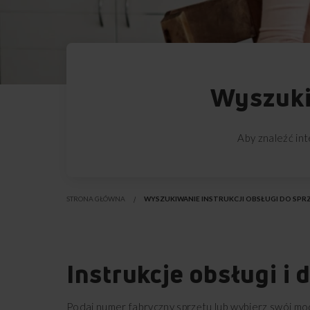
Wyszukiw
Aby znaleźć int
STRONA GŁÓWNA
WYSZUKIWANIE INSTRUKCJI OBSŁUGI DO SPR
Instrukcje obsługi i
Podaj numer fabryczny sprzętu lub wybierz swój mod