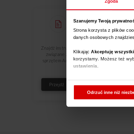
Zgoda
Szanujemy Twoją prywatno
Strona korzysta z plików co
danych osobowych znajdzie
Znajdź instrukcje
Zgłoś i umów
Klikając
Akceptuję wszystk
związane ze
naprawę
korzystamy. Możesz też wybr
sprzętem Amica
gwarancyjną
ustawienia.
W każdej chwili możesz zmi
Przejdź
Przejdź
cookies
.
Odrzuć inne niż niez