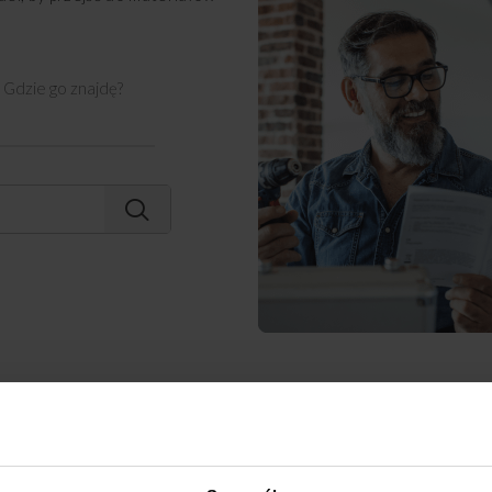
Gdzie go znajdę?
ak jeszcze
możemy Ci pomó