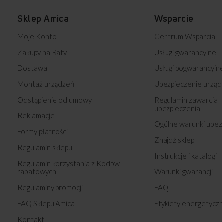
Sklep Amica
Wsparcie
Moje Konto
Centrum Wsparcia
Zakupy na Raty
Usługi gwarancyjne
Dostawa
Usługi pogwarancyjn
Montaż urządzeń
Ubezpieczenie urząd
Odstąpienie od umowy
Regulamin zawarcia
ubezpieczenia
Reklamacje
Ogólne warunki ubez
Formy płatności
Znajdź sklep
Regulamin sklepu
Instrukcje i katalogi
Regulamin korzystania z Kodów
rabatowych
Warunki gwarancji
Regulaminy promocji
FAQ
FAQ Sklepu Amica
Etykiety energetycz
Kontakt