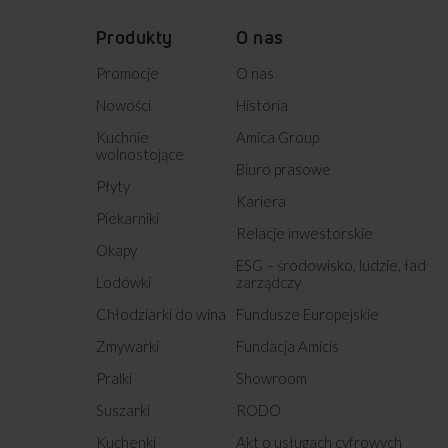
Produkty
O nas
Promocje
O nas
Nowości
Historia
Kuchnie
Amica Group
wolnostojące
Biuro prasowe
Płyty
Kariera
Piekarniki
Relacje inwestorskie
Okapy
ESG – środowisko, ludzie, ład
Lodówki
zarządczy
Chłodziarki do wina
Fundusze Europejskie
Zmywarki
Fundacja Amicis
Pralki
Showroom
Suszarki
RODO
Kuchenki
Akt o usługach cyfrowych