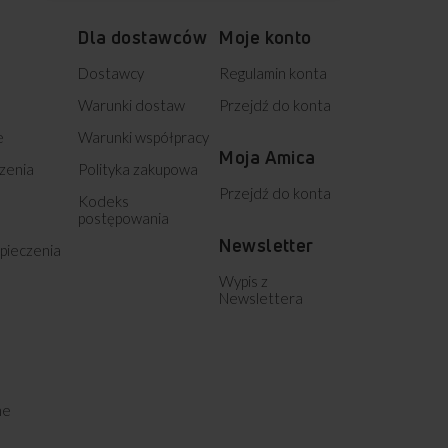
Dla dostawców
Moje konto
Dostawcy
Regulamin konta
Warunki dostaw
Przejdź do konta
e
Warunki współpracy
Moja Amica
zenia
Polityka zakupowa
Przejdź do konta
Kodeks
postępowania
Newsletter
pieczenia
Wypis z
Newslettera
ne