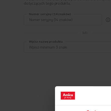
dotyczących tego produktu.
Numer seryjny (14 znaków)
lub
Wpisz nazwę produktu
J