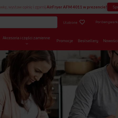
Sp
wkę, wystaw opinię i zgarnij
AirFryer AFM 4011 w prezencie!
Porównywark
Ulubione
Akcesoria i części zamienne
Promocje
Bestsellery
Nowości