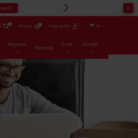
rawdź
X
Multirabaty
0
a
Moje konto
Koszyk
0
PL
Wsparcie
O nas
Kontakt
Inspiracje