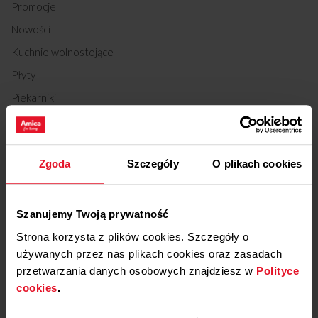
Promocje
Nowości
Kuchnie wolnostojące
Płyty
Piekarniki
Okapy
Lodówki
Zgoda
Szczegóły
O plikach cookies
Chłodziarki do wina
Zmywarki
Pralki
Szanujemy Twoją prywatność
Suszarki
Strona korzysta z plików cookies. Szczegóły o
używanych przez nas plikach cookies oraz zasadach
Kuchenki mikrofalowe
przetwarzania danych osobowych znajdziesz w
Polityce
Małe AGD kuchenne
cookies
.
Odkurzacze