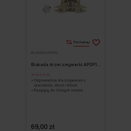
Porównaj
BLOKADA DRZWI
Do
Usuń
ulubionych
z
Blokada drzwi zmywarki APDP1020
ulubionych
Odpowiednia dla zmywarek o
szerokości: 45cm i 60cm
Pasujący do różnych modeli
69,00 zł