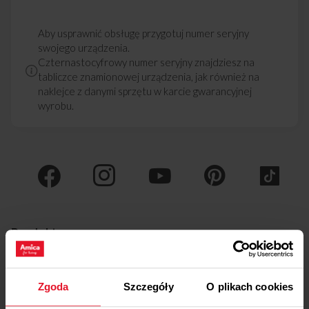
Aby usprawnić obsługę przygotuj numer seryjny
swojego urządzenia.
Czternastocyfrowy numer seryjny znajdziesz na
tabliczce znamionowej urządzenia, jak również na
naklejce z danymi sprzętu w karcie gwarancyjnej
wyrobu.
Produkty
Promocje
Nowości
Zgoda
Szczegóły
O plikach cookies
Kuchnie wolnostojące