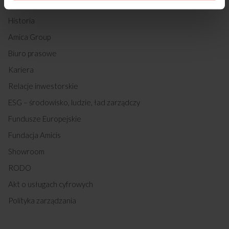
O nas
Historia
Amica Group
Biuro prasowe
Kariera
Relacje inwestorskie
ESG – środowisko, ludzie, ład zarządczy
Fundusze Europejskie
Fundacja Amicis
Showroom
RODO
Akt o usługach cyfrowych
Polityka zarządzania