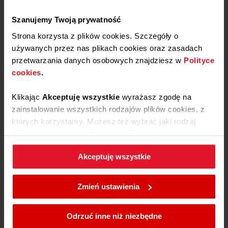
Płyty
Szanujemy Twoją prywatność
Piekarniki
Strona korzysta z plików cookies. Szczegóły o
Okapy
używanych przez nas plikach cookies oraz zasadach
przetwarzania danych osobowych znajdziesz w
Polityce
Lodówki
cookies
.
Chłodziarki do wina
Zmywarki
Klikając
Akceptuję wszystkie
wyrażasz zgodę na
zainstalowanie wszystkich rodzajów plików cookies, z
Pralki
których korzystamy. Możesz też wybrać jaki rodzaj
Suszarki
plików cookies zainstalujemy na Twoim urządzeniu,
Kuchenki mikrofalowe
klikając
Zmień ustawienia.
Akceptuję wszystkie
Małe AGD kuchenne
W każdej chwili możesz zmienić wybrane przez Ciebie
Odkurzacze
ustawienia plików cookies wchodząc w zakładkę
Zmień ustawienia
Polityka cookies
.
O nas
Odrzuć inne niż niezbędne