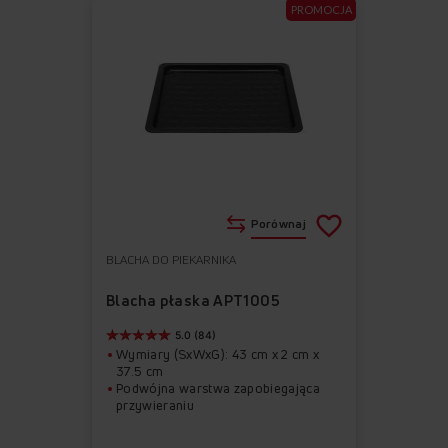
PROMOCJA
Porównaj
BLACHA DO PIEKARNIKA
Do
Usuń
ulubionych
z
Blacha płaska APT1005
ulubionych
5.0 (84)
Wymiary (SxWxG): 43 cm x 2 cm x
37.5 cm
Podwójna warstwa zapobiegająca
przywieraniu