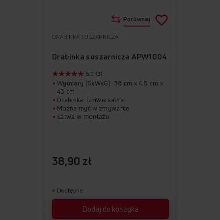
Porównaj
DRABINKA SUSZARNICZA
Do
Usuń
ulubionych
z
Drabinka suszarnicza APW1004
ulubionych
5.0 (3)
Wymiary (SxWxG): 38 cm x 4.5 cm x
43 cm
Drabinka: Uniwersalna
Można myć w zmywarce
Łatwa w montażu
38,90 zł
Dostępne
Dodaj do koszyka