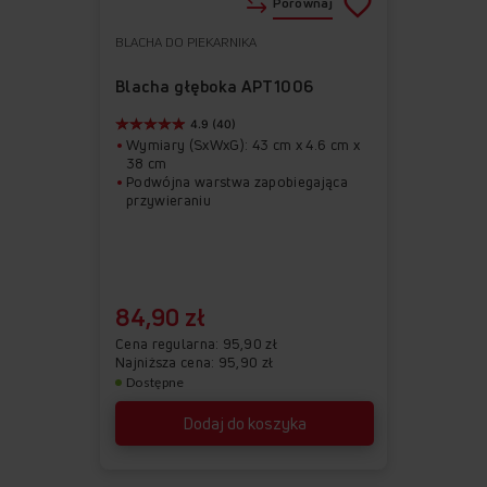
Porównaj
BLACHA DO PIEKARNIKA
Do
Usuń
ulubionych
z
Blacha głęboka APT1006
ulubionych
4.9 (40)
Wymiary (SxWxG): 43 cm x 4.6 cm x
38 cm
Podwójna warstwa zapobiegająca
przywieraniu
84,90 zł
Cena regularna
95,90 zł
Najniższa cena: 95,90 zł
Dostępne
Dodaj do koszyka