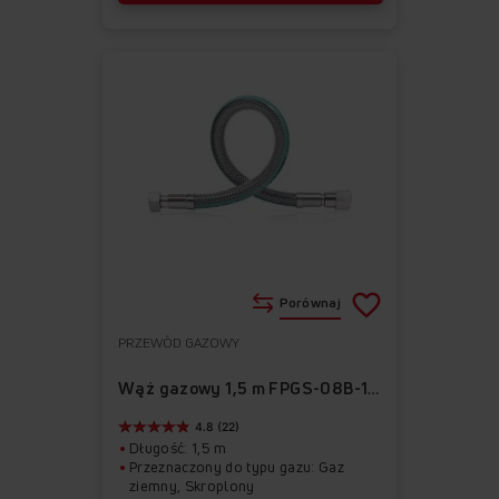
Porównaj
PRZEWÓD GAZOWY
Do
Usuń
ulubionych
z
Wąż gazowy 1,5 m FPGS-08B-150
ulubionych
4.8 (22)
Długość: 1,5 m
Przeznaczony do typu gazu: Gaz
ziemny, Skroplony