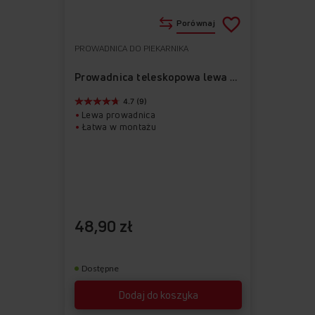
Porównaj
PROWADNICA DO PIEKARNIKA
Do
Usuń
ulubionych
z
Prowadnica teleskopowa lewa APG1001
ulubionych
4.7 (9)
Lewa prowadnica
Łatwa w montażu
48,90 zł
Dostępne
Dodaj do koszyka