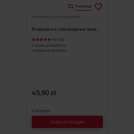
Porównaj
PROWADNICA DO PIEKARNIKA
Do
Usuń
ulubionych
z
Prowadnica teleskopowa lewa APG1003
ulubionych
5.0 (13)
Lewa prowadnica
Łatwa w montażu
45,90 zł
Dostępne
Dodaj do koszyka