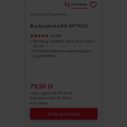
Porównaj
BLACHA DO PIEKARNIKA
Do
Usuń
ulubionych
z
Blacha płaska 80l APT1003
ulubionych
4.8 (26)
Wymiary (SxWxG): 46.5 cm x 3 cm x
39 cm
Podwójna warstwa zapobiegająca
przywieraniu
79,90 zł
Cena regularna
83,90 zł
Najniższa cena: 83,90 zł
Dostępne
Dodaj do koszyka