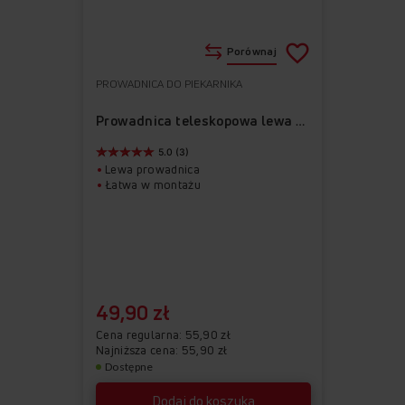
Porównaj
PROWADNICA DO PIEKARNIKA
Do
Usuń
ulubionych
z
Prowadnica teleskopowa lewa APG1010
ulubionych
5.0 (3)
Lewa prowadnica
Łatwa w montażu
49,90 zł
Cena regularna
55,90 zł
Najniższa cena: 55,90 zł
Dostępne
Dodaj do koszyka