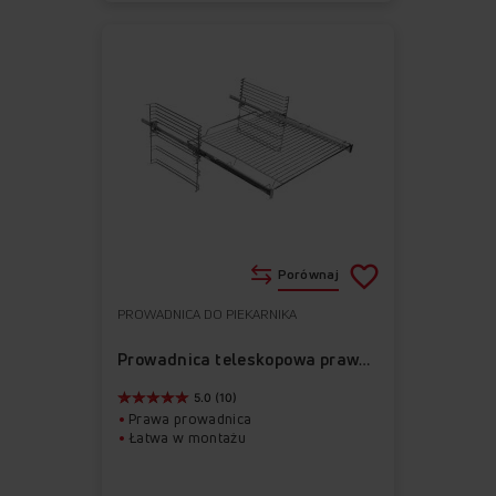
Porównaj
PROWADNICA DO PIEKARNIKA
Do
Usuń
ulubionych
z
Prowadnica teleskopowa prawa APG1004
ulubionych
5.0 (10)
Prawa prowadnica
Łatwa w montażu