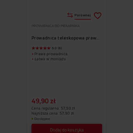
Porównaj
PROWADNICA DO PIEKARNIKA
Do
Usuń
ulubionych
z
Prowadnica teleskopowa prawa APG1009
ulubionych
5.0 (6)
Prawa prowadnica
Łatwa w montażu
49,90 zł
Cena regularna
57,90 zł
Najniższa cena: 57,90 zł
Dostępne
Dodaj do koszyka