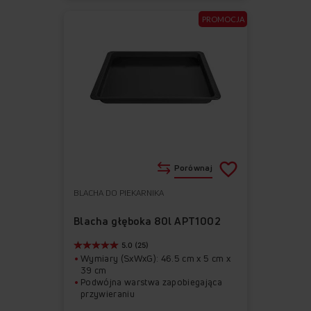
PROMOCJA
Porównaj
BLACHA DO PIEKARNIKA
Do
Usuń
ulubionych
z
Blacha głęboka 80l APT1002
ulubionych
5.0 (25)
Wymiary (SxWxG): 46.5 cm x 5 cm x
39 cm
Podwójna warstwa zapobiegająca
przywieraniu