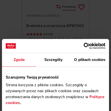
Porównaj
DRABINKA SUSZARNICZA
Do
Usuń
ulubionych
z
Drabinka suszarnicza APW1002
ulubionych
4.9 (15)
Wymiary (SxWxG): 46.5 cm x 3.5 cm
x 37.5 cm
Drabinka: Uniwersalna
Można myć w zmywarce
Łatwa w montażu
Zgoda
Szczegóły
O plikach cookies
49,90 zł
Szanujemy Twoją prywatność
Strona korzysta z plików cookies. Szczegóły o
używanych przez nas plikach cookies oraz zasadach
Dostępne
przetwarzania danych osobowych znajdziesz w
Polityce
Dodaj do koszyka
cookies
.