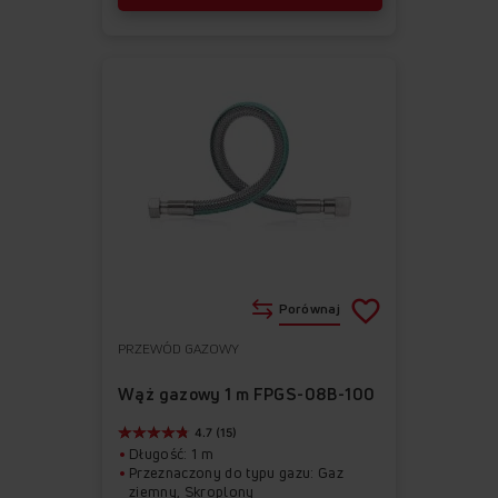
Porównaj
PRZEWÓD GAZOWY
Do
Usuń
ulubionych
z
Wąż gazowy 1 m FPGS-08B-100
ulubionych
4.7 (15)
Długość: 1 m
Przeznaczony do typu gazu: Gaz
ziemny, Skroplony