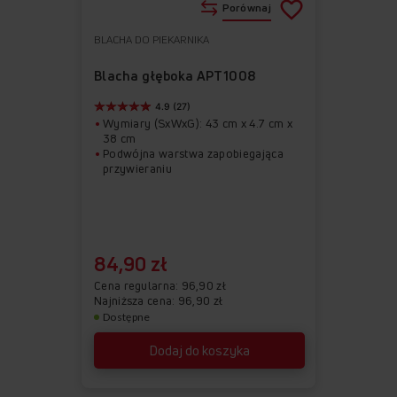
Porównaj
BLACHA DO PIEKARNIKA
Do
Usuń
ulubionych
z
Blacha głęboka APT1008
ulubionych
4.9 (27)
Wymiary (SxWxG): 43 cm x 4.7 cm x
38 cm
Podwójna warstwa zapobiegająca
przywieraniu
84,90 zł
Cena regularna
96,90 zł
Najniższa cena: 96,90 zł
Dostępne
Dodaj do koszyka