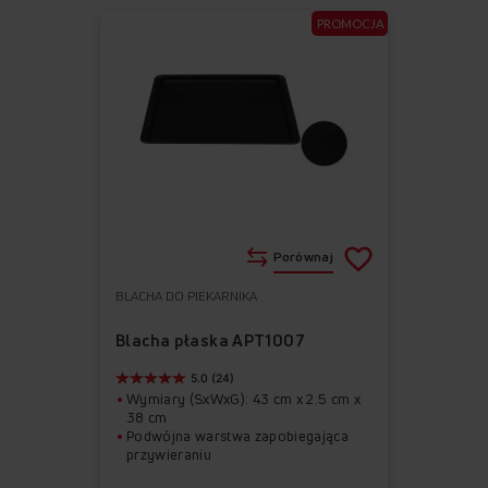
PROMOCJA
Porównaj
BLACHA DO PIEKARNIKA
Do
Usuń
ulubionych
z
Blacha płaska APT1007
ulubionych
5.0 (24)
Wymiary (SxWxG): 43 cm x 2.5 cm x
38 cm
Podwójna warstwa zapobiegająca
przywieraniu