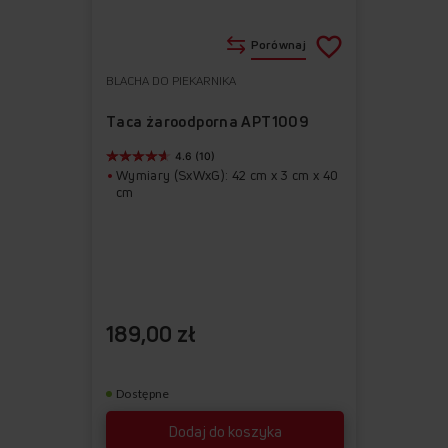
Porównaj
BLACHA DO PIEKARNIKA
Do
Usuń
ulubionych
z
Taca żaroodporna APT1009
ulubionych
4.6 (10)
Wymiary (SxWxG): 42 cm x 3 cm x 40
cm
189,00 zł
Dostępne
Dodaj do koszyka