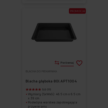
PROMOCJA
Porównaj
BLACHA DO PIEKARNIKA
Do
Usuń
ulubionych
z
Blacha głęboka 80l APT1004
ulubionych
5.0 (11)
Wymiary (SxWxG): 46.5 cm x 6.5 cm
x 39 cm
Podwójna warstwa zapobiegająca
przywieraniu