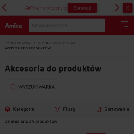
Sprawdź
X
AirFryer w prezencie!
D
STRONA GŁÓWNA
KUCHNIE WOLNOSTOJĄCE
AKCESORIA DO PRODUKTÓW
Akcesoria do produktów
Przejdź
Pr
WYSZUKIWARKA
do
d
produktów
fi
Kategorie
Filtry
Sortowanie
Znaleziono
34
produktów