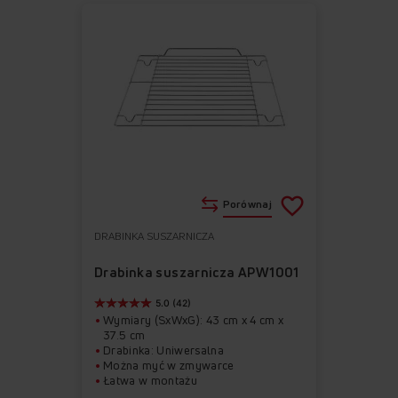
Porównaj
DRABINKA SUSZARNICZA
Do
Usuń
ulubionych
z
Drabinka suszarnicza APW1001
ulubionych
5.0 (42)
Wymiary (SxWxG): 43 cm x 4 cm x
37.5 cm
Drabinka: Uniwersalna
Można myć w zmywarce
Łatwa w montażu