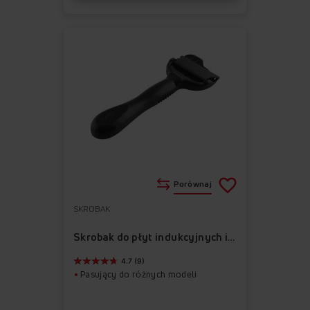
Porównaj
SKROBAK
Do
Usuń
ulubionych
z
Skrobak do płyt indukcyjnych i ceramicznych APHB1001
ulubionych
4.7 (9)
Pasujący do różnych modeli