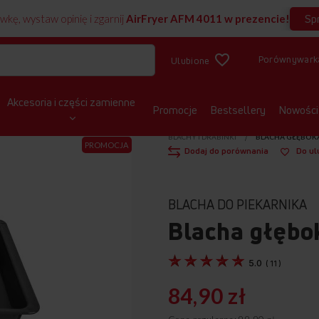
Sp
wkę, wystaw opinię i zgarnij
AirFryer AFM 4011 w prezencie!
Porównywark
Ulubione
Akcesoria i części zamienne
Promocje
Bestsellery
Nowości
Pokaż produkt w 3D
STRONA GŁÓWNA
AKCESORIA DO PR
BLACHY I DRABINKI
BLACHA GŁĘBOKA
PROMOCJA
Dodaj do porównania
Do ul
BLACHA DO PIEKARNIKA
Blacha głębo
5.0
(
11
)
84,90 zł