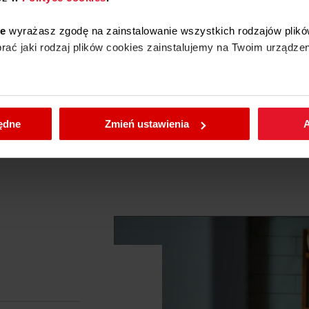
ie
wyrażasz zgodę na zainstalowanie wszystkich rodzajów plikó
1.17 kg
ać jaki rodzaj plików cookies zainstalujemy na Twoim urządzen
46.5 cm x 6.5 cm x 39 cm
enić wybrane przez Ciebie ustawienia plików cookies wchodząc
Amica
będne
Zmień ustawienia
A