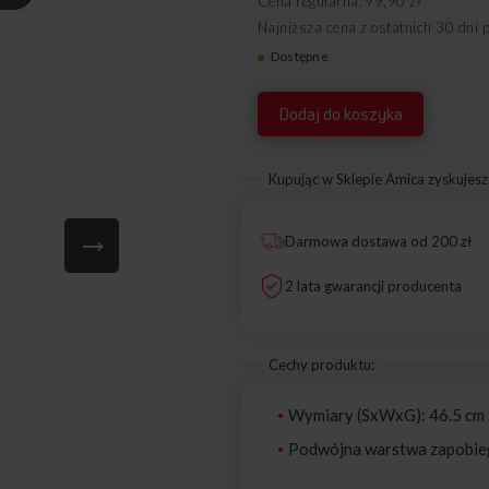
Cena regularna
99,90 zł
Najniższa cena z ostatnich 30 dni 
Dostępne
9077340
Dodaj do koszyka
Kupując w Sklepie Amica zyskujesz
Darmowa dostawa od 200 zł
2 lata gwarancji producenta
Cechy produktu:
Wymiary (SxWxG): 46.5 cm x
Podwójna warstwa zapobieg