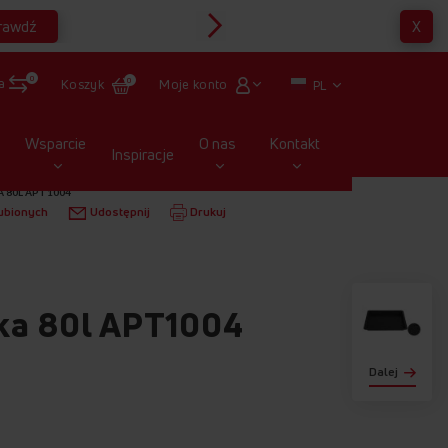
rawdź
X
Multirabaty
0
a
Moje konto
Koszyk
0
PL
Wsparcie
O nas
Kontakt
Inspiracje
ODUKTÓW
PIEKARNIKI I KUCHNIE WOLNOSTOJĄCE
 80L APT1004
ubionych
Udostępnij
Drukuj
ka 80l APT1004
Dalej