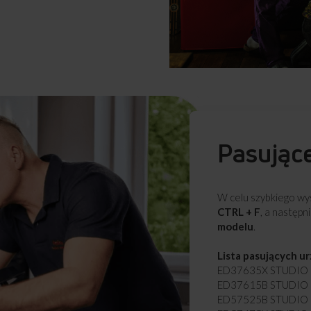
Pasując
W celu szybkiego wys
CTRL + F
, a następn
modelu
.
Lista pasujących u
ED37635X STUDIO (
ED37615B STUDIO 
ED57525B STUDIO P