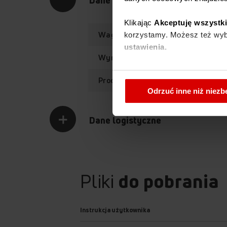
Klikając
Akceptuję wszystk
Waga netto
korzystamy. Możesz też wybr
ustawienia.
Wymiary (SxWxG)
W każdej chwili możesz zmi
Producent
cookies
.
Odrzuć inne niż niez
Dane logistyczne
Pliki
do pobrania
Instrukcja użytkownika