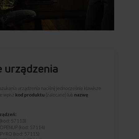
e urządzenia
zukania urządzenia naciśnij jednocześnie klawisze
ie wpisz
kod produktu
(zalecane) lub
nazwę
rządzeń:
kod: 57113)
OPENUP (kod: 57114)
YRO (kod: 57115)