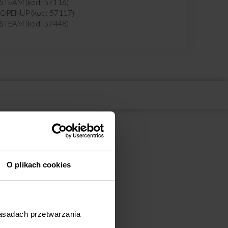
TEAM (kod: 57116)
OPENUP (kod: 57117)
TEAM (kod: 57448)
O plikach cookies
zasadach przetwarzania