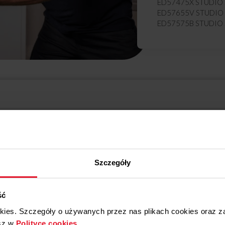
ED57475X STUDIO S
ED57655V STUDIO 
ED57575B STUDIO S
Rozwiń pełny opis
ądowy i mogą nie przedstawiać dokładnie tego modelu produktu.
Szczegóły
ść
okies. Szczegóły o używanych przez nas plikach cookies oraz 
sz w
Polityce cookies
.