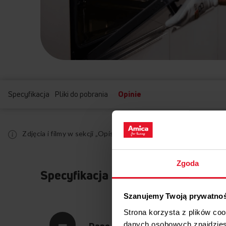
Specyfikacja
Pliki do pobrania
Opinie
Zdjęcia i filmy w sekcji „Opis produktu” mają charakter pogl
Zgoda
Specyfikacja
Szanujemy Twoją prywatno
Strona korzysta z plików co
Dane techniczne
danych osobowych znajdzie