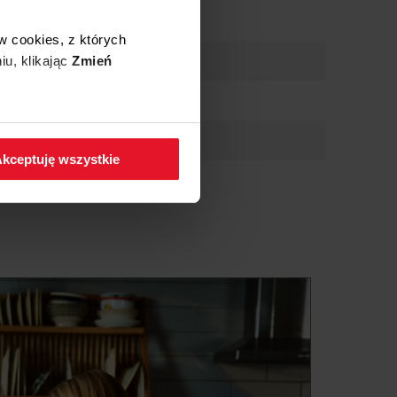
w cookies, z których
iu, klikając
Zmień
 w zakładkę
Polityka
kceptuję wszystkie