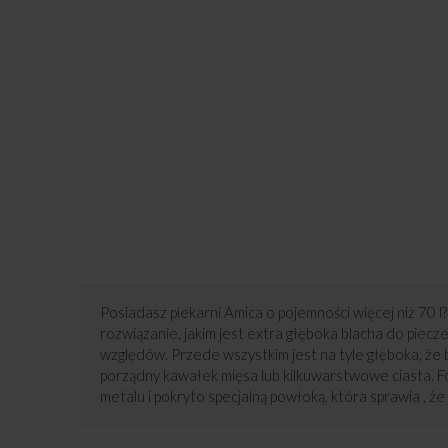
Posiadasz piekarni Amica o pojemności więcej niż 70 
rozwiązanie, jakim jest extra głęboka blacha do piecz
względów. Przede wszystkim jest na tyle głęboka, że 
porządny kawałek mięsa lub kilkuwarstwowe ciasta. F
metalu i pokryto specjalną powłoką, która sprawia , że