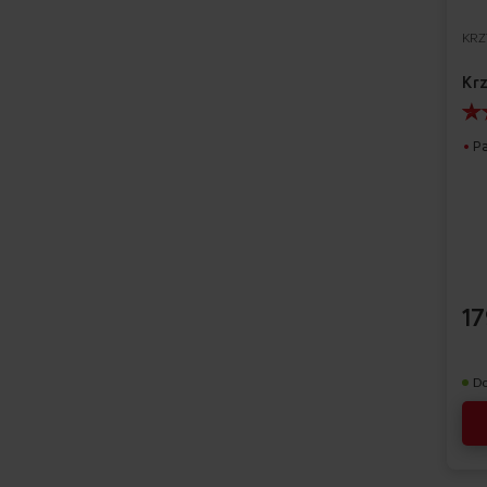
KRZ
Kr
P
17
D