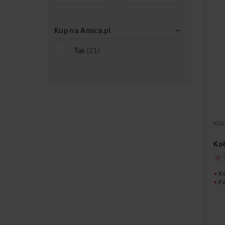
Kup na Amica.pl
produkty
Tak
21
KOŁ
Ko
Ko
P