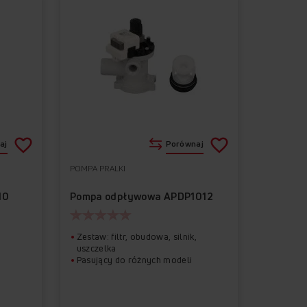
aj
Porównaj
POMPA PRALKI
Do
Usuń
Do
Usuń
ulubionych
z
ulubionych
z
10
Pompa odpływowa APDP1012
ulubionych
ulubionych
Zestaw: filtr, obudowa, silnik,
uszczelka
Pasujący do różnych modeli