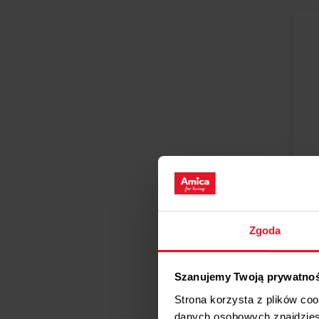
ZAW
Za
Zgoda
P
Szanujemy Twoją prywatno
Strona korzysta z plików co
danych osobowych znajdzie