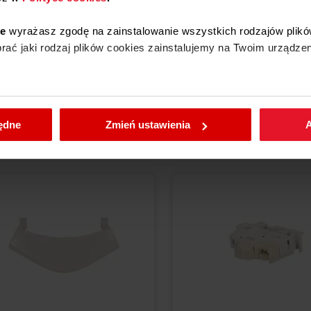
ie
wyrażasz zgodę na zainstalowanie wszystkich rodzajów plikó
ać jaki rodzaj plików cookies zainstalujemy na Twoim urządzen
,00 zł
129,00 zł
enić wybrane przez Ciebie ustawienia plików cookies wchodząc
ostępne
Dostępne
Dodaj do koszyka
Dodaj do koszyka
będne
Zmień ustawienia
A