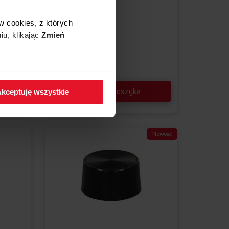
w cookies, z których
iu, klikając
Zmień
99,00 zł
 w zakładkę
Polityka
Dostępne
Dodaj do koszyka
kceptuję wszystkie
Nowość