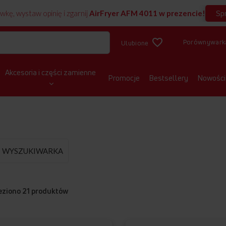
Sp
wkę, wystaw opinię i zgarnij
AirFryer AFM 4011 w prezencie!
Porównywark
Ulubione
Akcesoria i części zamienne
Promocje
Bestsellery
Nowości
MIENNE
WYSZUKIWARKA
eziono
21
produktów