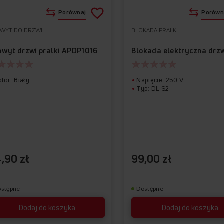
Porównaj
Porówn
WYT DO DRZWI
BLOKADA PRALKI
Do
Usuń
ulubionych
z
hwyt drzwi pralki APDP1016
ulubionych
lor: Biały
Napięcie: 250 V
Typ: DL-S2
,90 zł
99,00 zł
ostępne
Dostępne
Dodaj do koszyka
Dodaj do koszyka