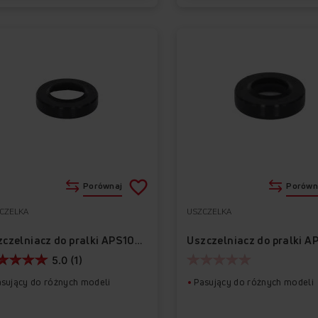
Porównaj
Porówn
CZELKA
USZCZELKA
Do
Usuń
ulubionych
z
Uszczelniacz do pralki A
Uszczelniacz do pralki APS1029
5.0 (1)
ulubionych
asujący do różnych modeli
Pasujący do różnych modeli