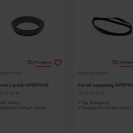
Porównaj
Porówn
NIERZ PRALKI
PASEK NAPĘDOWY
Do
Usuń
ulubionych
z
łnierz pralki APDP1008
Pasek napędowy APDP10
ulubionych
lor: Szary
Typ: Elastyczny
asujący do różnych modeli
Pasujący do różnych modeli