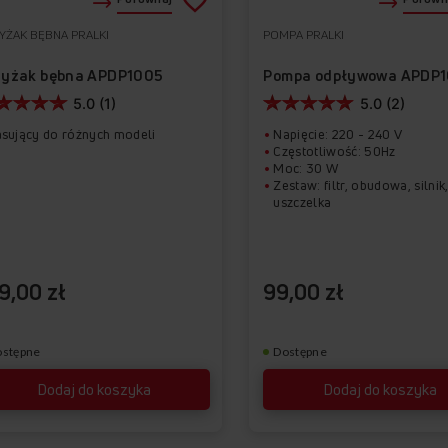
YŻAK BĘBNA PRALKI
POMPA PRALKI
Do
Usuń
ulubionych
z
zyżak bębna APDP1005
Pompa odpływowa APDP1
5.0 (1)
5.0 (2)
ulubionych
asujący do różnych modeli
Napięcie: 220 - 240 V
Częstotliwość: 50Hz
Moc: 30 W
Zestaw: filtr, obudowa, silnik
uszczelka
9,00 zł
99,00 zł
ostępne
Dostępne
Dodaj do koszyka
Dodaj do koszyka