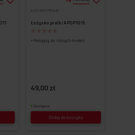
ŁOŻYSKO PRALKI
Do
Usuń
Do
Usuń
ulubionych
z
ulubionych
z
011
Łożysko pralki APDP1015
ulubionych
ulubionych
Pasujący do różnych modeli
,
49,00 zł
Dostępne
Dodaj do koszyka