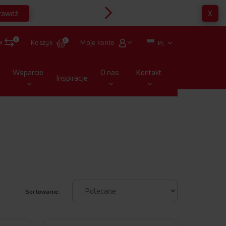
rawdź
X
Multirabaty
0
a
Moje konto
Koszyk
0
PL
Wsparcie
O nas
Kontakt
Inspiracje
Sortowanie: