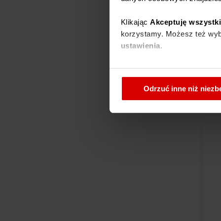
Klikając
Akceptuję wszystk
korzystamy. Możesz też wybr
49
ustawienia.
W każdej chwili możesz zmi
D
cookies
.
Odrzuć inne niż niez