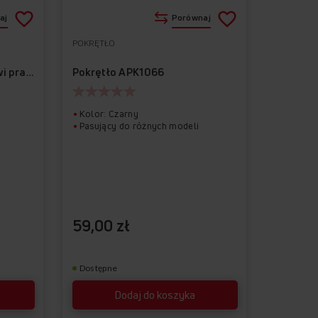
aj
Porównaj
POKRĘTŁO
Do
Usuń
Do
Usuń
ulubionych
z
ulubionych
z
Pokrętło APK1066
Blokada elektryczna drzwi pralki APDP1009
ulubionych
ulubionych
Kolor: Czarny
Pasujący do różnych modeli
59,00 zł
Dostępne
Dodaj do koszyka