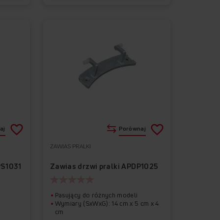
aj
Porównaj
ZAWIAS PRALKI
Do
Usuń
Do
Usuń
ulubionych
z
ulubionych
z
PS1031
Zawias drzwi pralki APDP1025
ulubionych
ulubionych
Pasujący do różnych modeli
Wymiary (SxWxG): 14 cm x 5 cm x 4
cm