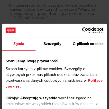
Potrzebujesz porady? Chcesz trochę więcej poczytać o
różnego rodzaju rozwiązaniach lub sprzęcie? Wejdź do
naszego świata inspiracji - tam znajdziesz wszystko, co
może Cię zainteresować!
Dowiedz się więcej
Zgoda
Szczegóły
O plikach cookies
Opinie
Podziel się
Szanujemy Twoją prywatność
swoją opinią o
Strona korzysta z plików cookies. Szczegóły o
Kołnierz pralki APDP1008
używanych przez nas plikach cookies oraz zasadach
Dodaj opinię
przetwarzania danych osobowych znajdziesz w
Polityce
cookies
.
Produkt nie posiada recenzji
Klikając
Akceptuję wszystkie
wyrażasz zgodę na
zainstalowanie wszystkich rodzajów plików cookies, z