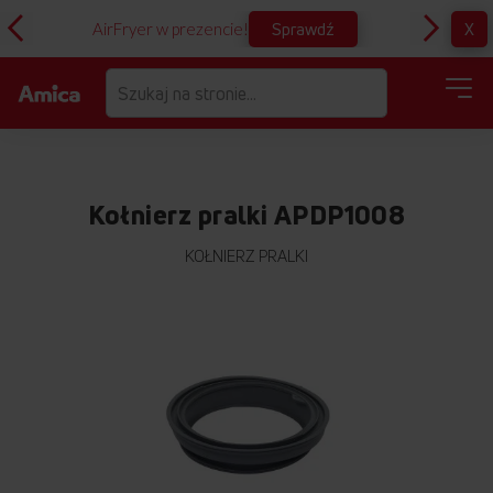
Sprawdź
X
AirFryer w prezencie!
D
Kołnierz pralki APDP1008
KOŁNIERZ PRALKI
Przejdź
na
koniec
galerii