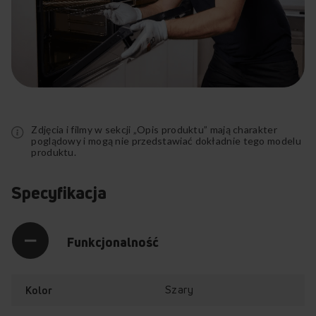
TWA4S610ALiSt (kod: 1194737)
Rozwiń
pełny
opis
Zdjęcia i filmy w sekcji „Opis produktu” mają charakter
poglądowy i mogą nie przedstawiać dokładnie tego modelu
produktu.
Specyfikacja
Funkcjonalność
Szary
Kolor