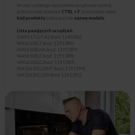
W celu szybkiego wyszukania urządzenia naciśnij
jednocześnie klawisze
CTRL + F
, a następnie wpisz
kod produktu
(zalecane) lub
nazwę modelu
.
Lista pasujących urządzeń:
OWM 17127 A2 (kod: 1140382)
WAS610ELT (kod: 1191386)
WAS610ELNA (kod: 1191387)
WAS610ELE (kod: 1191388)
WAS610ELG (kod: 1191389)
WA1S610CLiSMT (kod: 1191394)
WA1S610CLiSH (kod: 1191395)
WA1S610CLiSE (kod: 1191396)
WA1C714BLiSD (kod: 1191397)
WA1C714BLiSH (kod: 1191398)
WA1C714BLiSG (kod: 1191399)
OWM 6137 E (kod: 1191606)
NWAS610DL (kod: 1193958)
GWAS610DL (kod: 1194236)
EWAS610DL (kod: 1194238)
WA0S610DO (kod: 1194299)