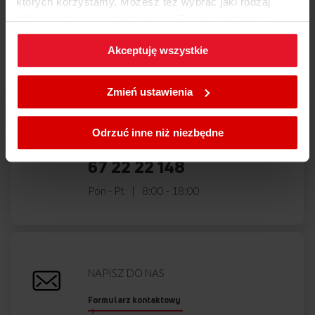
których korzystamy. Możesz też wybrać jaki rodzaj
Masz pytania?
Skontaktuj się z
plików cookies zainstalujemy na Twoim urządzeniu,
nami!
klikając
Zmień ustawienia.
Akceptuję wszystkie
W każdej chwili możesz zmienić wybrane przez Ciebie
ustawienia plików cookies wchodząc w zakładkę
Zmień ustawienia
Polityka cookies
.
ZADZWOŃ DO NAS
Odrzuć inne niż niezbędne
801 801 800
67 22 22 148
Pon - Pt
8:00 - 18:00
NAPISZ DO NAS
Formularz kontaktowy