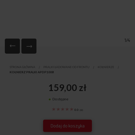
1/4
Przejdź
na
STRONA GŁÓWNA
PRALKI ŁADOWANE OD FRONTU
KOŁNIERZE
początek
KOŁNIERZ PRALKI APDP1008
galerii
159,00 zł
Dostępne
1033060
0.0
(
0
)
Dodaj do koszyka