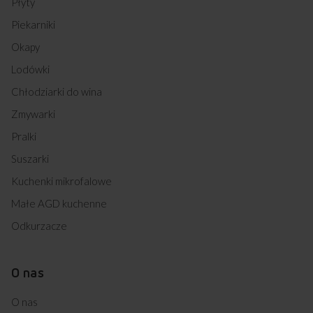
Płyty
Piekarniki
Okapy
Lodówki
Chłodziarki do wina
Zmywarki
Pralki
Suszarki
Kuchenki mikrofalowe
Małe AGD kuchenne
Odkurzacze
O nas
O nas