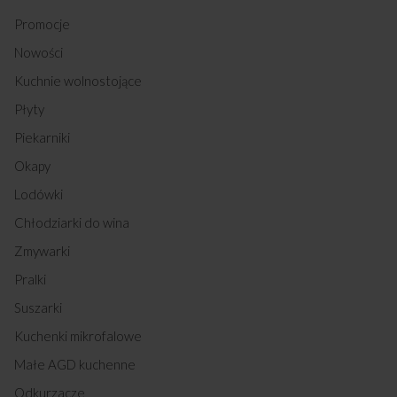
Promocje
Nowości
Kuchnie wolnostojące
Płyty
Piekarniki
Okapy
Lodówki
Chłodziarki do wina
Zmywarki
Pralki
Suszarki
Kuchenki mikrofalowe
Małe AGD kuchenne
Odkurzacze