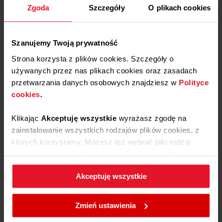
ulubionych
z
Kapsułki do prania BABY 50 szt
Zgoda
Szczegóły
O plikach cookies
ulubionych
Liczba kapsułek: 50
Przeznaczenie: do prania
Szanujemy Twoją prywatność
Zastosowanie: do tkanin białych i
kolorowych
Strona korzysta z plików cookies. Szczegóły o
Hipoalergiczny
używanych przez nas plikach cookies oraz zasadach
Rodzaj: Kapsułki dwukomorowe
przetwarzania danych osobowych znajdziesz w
Polityce
cookies
.
58,00 zł
Klikając
Akceptuję wszystkie
wyrażasz zgodę na
zainstalowanie wszystkich rodzajów plików cookies, z
Dostępne
których korzystamy. Możesz też wybrać jaki rodzaj
plików cookies zainstalujemy na Twoim urządzeniu,
Dodaj do koszyka
klikając
Zmień ustawienia.
Akceptuję wszystkie
W każdej chwili możesz zmienić wybrane przez Ciebie
ustawienia plików cookies wchodząc w zakładkę
Zmień ustawienia
Polityka cookies
.