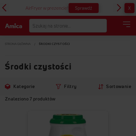
Sprawdź
X
AirFryer w prezencie!
D
STRONA GŁÓWNA
ŚRODKI CZYSTOŚCI
Środki czystości
Przejdź
Przejdź
Kategorie
Filtry
Sortowanie
do
do
filtrów
produktów
Znaleziono
7
produktów