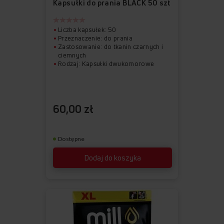
ulubionych
z
Kapsułki do prania BLACK 50 szt
ulubionych
Liczba kapsułek: 50
Przeznaczenie: do prania
Zastosowanie: do tkanin czarnych i
ciemnych
Rodzaj: Kapsułki dwukomorowe
60,00 zł
Dostępne
Dodaj do koszyka