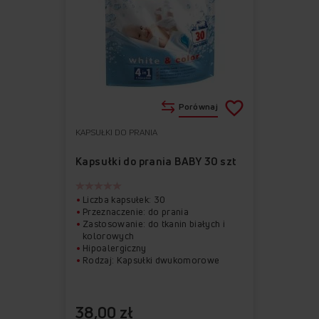
Porównaj
KAPSUŁKI DO PRANIA
Do
Usuń
ulubionych
z
Kapsułki do prania BABY 30 szt
ulubionych
Liczba kapsułek: 30
Przeznaczenie: do prania
Zastosowanie: do tkanin białych i
kolorowych
Hipoalergiczny
Rodzaj: Kapsułki dwukomorowe
38,00 zł