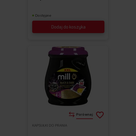
Dostępne
Dodaj do koszyka
Porównaj
KAPSUŁKI DO PRANIA
Do
Usuń