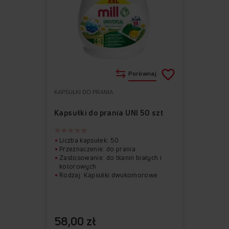
Porównaj
KAPSUŁKI DO PRANIA
Do
Usuń
ulubionych
z
Kapsułki do prania UNI 50 szt
ulubionych
Liczba kapsułek: 50
Przeznaczenie: do prania
Zastosowanie: do tkanin białych i
kolorowych
Rodzaj: Kapsułki dwukomorowe
58,00 zł