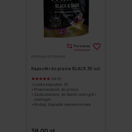
Porównaj
KAPSUŁKI DO PRANIA
Do
Usuń
ulubionych
z
Kapsułki do prania BLACK 30 szt
ulubionych
5.0 (1)
Liczba kapsułek: 30
Przeznaczenie: do prania
Zastosowanie: do tkanin czarnych i
ciemnych
Rodzaj: Kapsułki dwukomorowe
38,00 zł