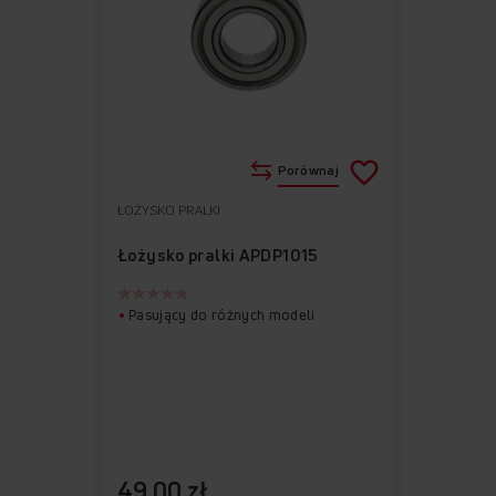
Porównaj
ŁOŻYSKO PRALKI
Do
Usuń
ulubionych
z
Łożysko pralki APDP1015
ulubionych
Pasujący do różnych modeli
49,00 zł