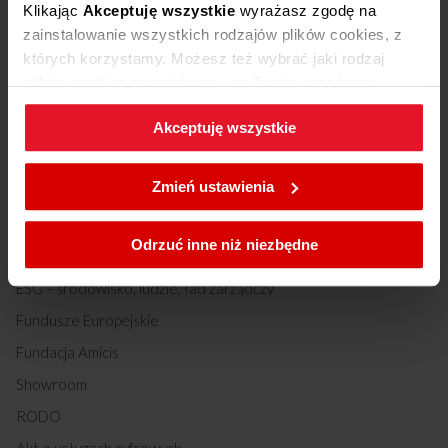
Klikając
Akceptuję wszystkie
wyrażasz zgodę na
zainstalowanie wszystkich rodzajów plików cookies, z
O nas
których korzystamy. Możesz też wybrać jaki rodzaj
plików cookies zainstalujemy na Twoim urządzeniu,
O nas
klikając
Zmień ustawienia.
Historia
Akceptuję wszystkie
W każdej chwili możesz zmienić wybrane przez Ciebie
Amica Group
ustawienia plików cookies wchodząc w zakładkę
Zmień ustawienia
Biuro prasowe
Polityka cookies
.
Kariera
Odrzuć inne niż niezbędne
Relacje inwestorskie
ESG – środowisko, ludzie, ład zarządczy
Fundusze Europejskie
Fundacja Amicis
Showroom
RODO