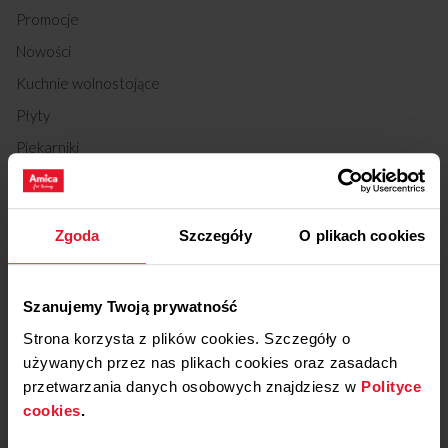
Promocje
Nowości
Kuchnie wolnostojące
Płyty
Piekarniki
Okapy
Lodówki
Zgoda
Szczegóły
O plikach cookies
Chłodziarki do wina
Zmywarki
Pralki
Szanujemy Twoją prywatność
Strona korzysta z plików cookies. Szczegóły o
Suszarki
używanych przez nas plikach cookies oraz zasadach
Kuchenki mikrofalowe
przetwarzania danych osobowych znajdziesz w
Polityce
Małe AGD kuchenne
cookies
.
Odkurzacze