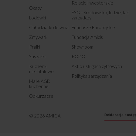
Relacje inwestorskie
Okapy
ESG – środowisko, ludzie, ład
Lodówki
zarządczy
Chłodziarki do wina
Fundusze Europejskie
Zmywarki
Fundacja Amicis
Pralki
Showroom
Suszarki
RODO
Kuchenki
Akt o usługach cyfrowych
mikrofalowe
Polityka zarządzania
Małe AGD
kuchenne
Odkurzacze
Deklaracja dostę
© 2026 AMICA