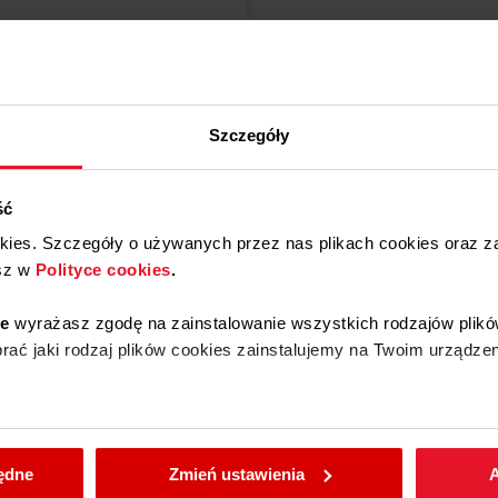
stępny tylko u naszych partnerów
Wyświetl produkt
Szczegóły
ść
okies. Szczegóły o używanych przez nas plikach cookies oraz 
sz w
Polityce cookies
.
ie
wyrażasz zgodę na zainstalowanie wszystkich rodzajów plikó
ać jaki rodzaj plików cookies zainstalujemy na Twoim urządzen
enić wybrane przez Ciebie ustawienia plików cookies wchodząc
będne
Zmień ustawienia
A