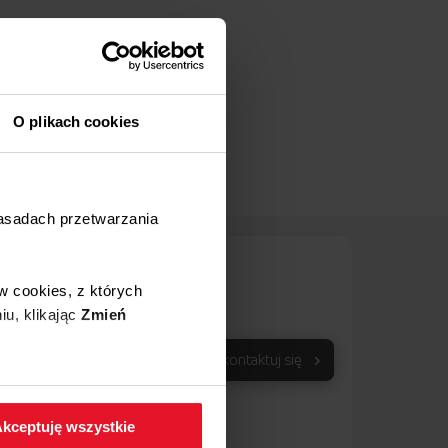
O plikach cookies
zasadach przetwarzania
Centrum
wsparcia Amica
w cookies, z których
801 801 800
iu, klikając
Zmień
67 22 22 148
Skontaktuj się
Koszt wg stawki
operatora
 w zakładkę
Polityka
Pon - Pt
8:00 - 17:00
kceptuję wszystkie