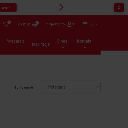
rawdź
X
Multirabaty
0
a
Moje konto
Koszyk
0
PL
Wsparcie
O nas
Kontakt
Inspiracje
Sortowanie: