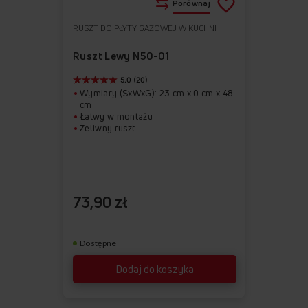
Porównaj
RUSZT DO PŁYTY GAZOWEJ W KUCHNI
Do
Usuń
ulubionych
z
Ruszt Lewy N50-01
ulubionych
5.0 (20)
Wymiary (SxWxG): 23 cm x 0 cm x 48
cm
Łatwy w montażu
Żeliwny ruszt
73,90 zł
Dostępne
Dodaj do koszyka