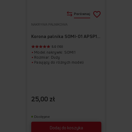
Porównaj
NAKRYWA PALNIKOWA
Do
Usuń
ulubionych
z
Korona palnika SOMI-01 APSP1003
ulubionych
5.0 (10)
Model nakrywki: SOMI1
Rozmiar: Duży
Pasujący do różnych modeli
25,00 zł
Dostępne
Dodaj do koszyka