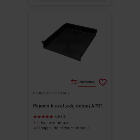
Porównaj
POJEMNIK SZUFLADY
Do
Usuń
ulubionych
z
Pojemnik szuflady dolnej APR1009
ulubionych
4.9 (11)
Łatwa w montażu
Pasujący do różnych modeli