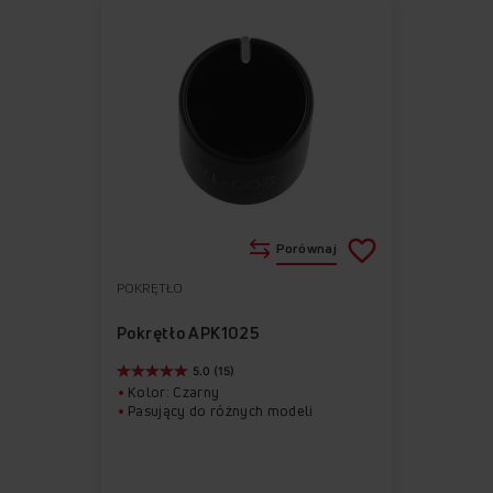
Porównaj
POKRĘTŁO
Do
Usuń
ulubionych
z
Pokrętło APK1025
ulubionych
5.0 (15)
Kolor: Czarny
Pasujący do różnych modeli