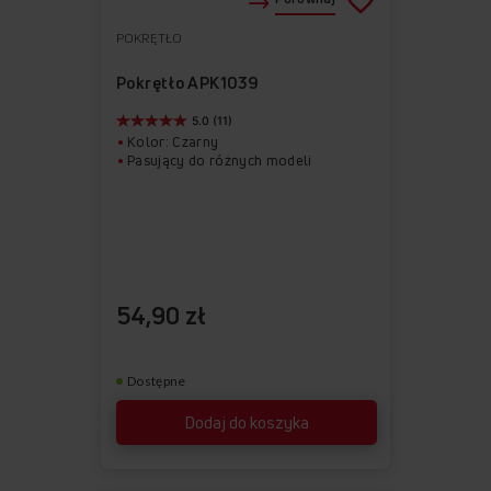
POKRĘTŁO
Do
Usuń
ulubionych
z
Pokrętło APK1039
ulubionych
5.0 (11)
Kolor: Czarny
Pasujący do różnych modeli
54,90 zł
Dostępne
Dodaj do koszyka