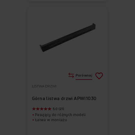
Porównaj
LISTWA DRZWI
Do
Usuń
ulubionych
z
Górna listwa drzwi APWI1030
ulubionych
5.0 (21)
Pasujący do różnych modeli
Łatwa w montażu