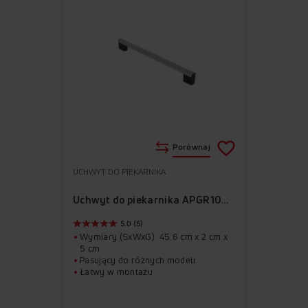
Porównaj
UCHWYT DO PIEKARNIKA
Do
Usuń
ulubionych
z
Uchwyt do piekarnika APGR1004
ulubionych
5.0 (5)
Wymiary (SxWxG): 45.6 cm x 2 cm x
5 cm
Pasujący do różnych modeli
Łatwy w montażu