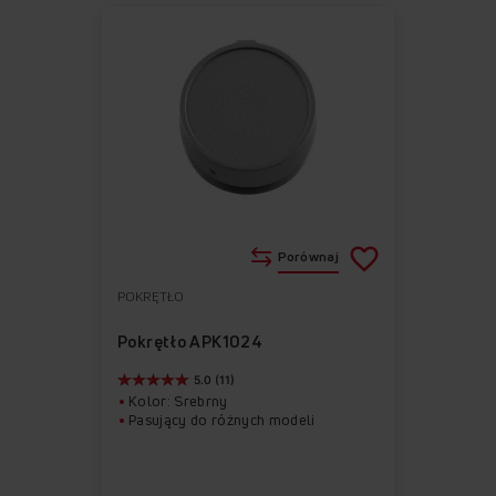
Porównaj
POKRĘTŁO
Do
Usuń
ulubionych
z
Pokrętło APK1024
ulubionych
5.0 (11)
Kolor: Srebrny
Pasujący do różnych modeli