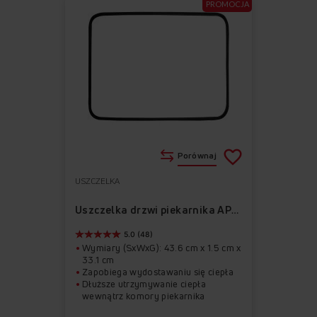
PROMOCJA
Porównaj
USZCZELKA
Do
Usuń
ulubionych
z
Uszczelka drzwi piekarnika APS1013
ulubionych
5.0 (48)
Wymiary (SxWxG): 43.6 cm x 1.5 cm x
33.1 cm
Zapobiega wydostawaniu się ciepła
Dłuższe utrzymywanie ciepła
wewnątrz komory piekarnika