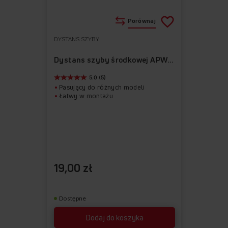
Porównaj
DYSTANS SZYBY
Do
Usuń
ulubionych
z
Dystans szyby środkowej APWI1005-2
ulubionych
5.0 (5)
Pasujący do różnych modeli
Łatwy w montażu
19,00 zł
Dostępne
Dodaj do koszyka