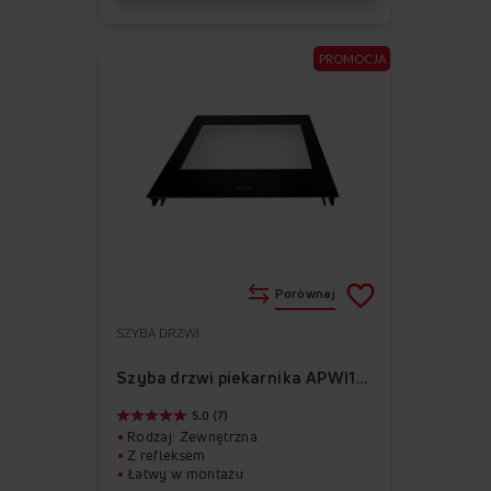
PROMOCJA
Porównaj
SZYBA DRZWI
Do
Usuń
ulubionych
z
Szyba drzwi piekarnika APWI1017
ulubionych
5.0 (7)
Rodzaj: Zewnętrzna
Z refleksem
Łatwy w montażu