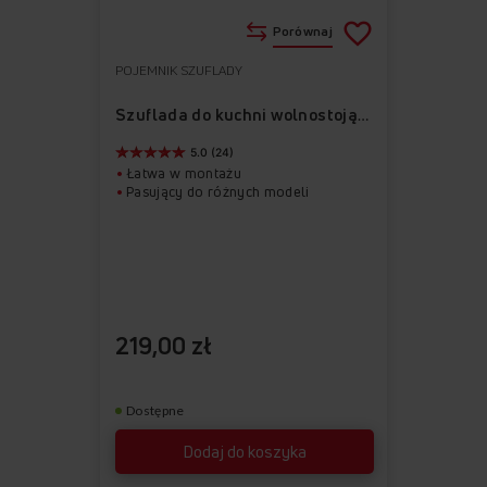
Porównaj
POJEMNIK SZUFLADY
Do
Usuń
ulubionych
z
Szuflada do kuchni wolnostojącej APDU1001
ulubionych
5.0 (24)
Łatwa w montażu
Pasujący do różnych modeli
219,00 zł
Dostępne
Dodaj do koszyka