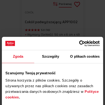
Porównaj
COKÓŁ
Do
Usuń
ulubionych
z
Cokół podwyższający APP1002
ulubionych
5.0 (10)
Wymiary (SxWxG): 50 cm x 6 cm x 49
cm
Dla kuchni wolnostojących o
szerokości: 50 cm
Kolor: Czarny
Zgoda
Szczegóły
O plikach cookies
174,90 zł
Szanujemy Twoją prywatność
Cena regularna
186,90 zł
Strona korzysta z plików cookies. Szczegóły o
Najniższa cena: 186,90 zł
Dostępne
używanych przez nas plikach cookies oraz zasadach
przetwarzania danych osobowych znajdziesz w
Polityce
Dodaj do koszyka
cookies
.