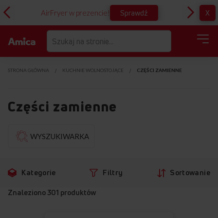
Sprawdź
X
AirFryer w prezencie!
D
STRONA GŁÓWNA
KUCHNIE WOLNOSTOJĄCE
CZĘŚCI ZAMIENNE
Części zamienne
Przejdź
Pr
WYSZUKIWARKA
do
d
produktów
fi
Kategorie
Filtry
Sortowanie
Znaleziono
301
produktów