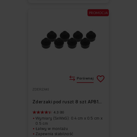
PROMOCJA
Porównaj
ZDERZAKI
Do
Usuń
ulubionych
z
Zderzaki pod ruszt 8 szt APB1003
ulubionych
4.3 (8)
Wymiary (SxWxG): 0.4 cm x 0.5 cm x
0.5 cm
Łatwy w montażu
Zapewnia stabilność