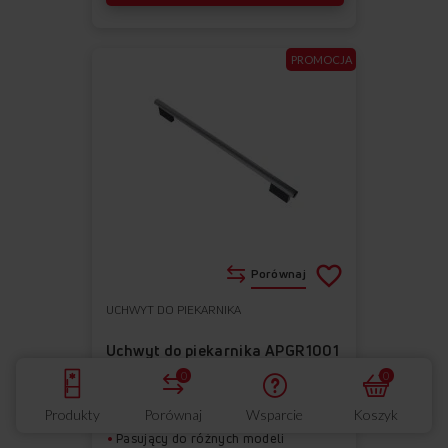
PROMOCJA
Porównaj
UCHWYT DO PIEKARNIKA
Do
Usuń
ulubionych
z
Uchwyt do piekarnika APGR1001
0
0
ulubionych
5.0 (1)
Wymiary (SxWxG): 5 cm x 1.5 cm x
Produkty
Porównaj
Wsparcie
Koszyk
46.5 cm
Pasujący do różnych modeli