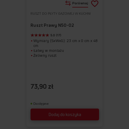
Porównaj
RUSZT DO PŁYTY GAZOWEJ W KUCHNI
Do
Usuń
ulubionych
z
Ruszt Prawy N50-02
ulubionych
5.0 (17)
Wymiary (SxWxG): 23 cm x 0 cm x 48
cm
Łatwy w montażu
Żeliwny ruszt
73,90 zł
Dostępne
Dodaj do koszyka