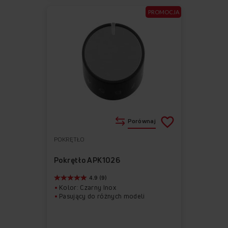
PROMOCJA
Porównaj
POKRĘTŁO
Do
Usuń
ulubionych
z
Pokrętło APK1026
ulubionych
4.9 (9)
Kolor: Czarny Inox
Pasujący do różnych modeli