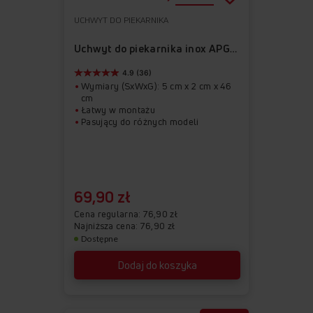
UCHWYT DO PIEKARNIKA
Do
Usuń
ulubionych
z
Uchwyt do piekarnika inox APGR1003
ulubionych
4.9 (36)
Wymiary (SxWxG): 5 cm x 2 cm x 46
cm
Łatwy w montażu
Pasujący do różnych modeli
69,90 zł
Cena regularna
76,90 zł
Najniższa cena: 76,90 zł
Dostępne
Dodaj do koszyka