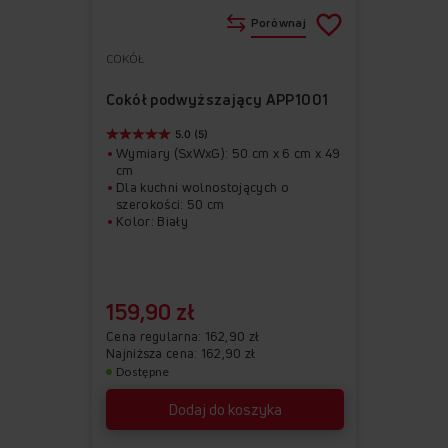
Porównaj
COKÓŁ
Do
Usuń
ulubionych
z
Cokół podwyższający APP1001
ulubionych
5.0 (5)
Wymiary (SxWxG): 50 cm x 6 cm x 49
cm
Dla kuchni wolnostojących o
szerokości: 50 cm
Kolor: Biały
159,90 zł
Cena regularna
162,90 zł
Najniższa cena: 162,90 zł
Dostępne
Dodaj do koszyka