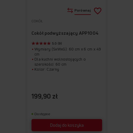
Porównaj
COKÓŁ
Do
Usuń
ulubionych
z
Cokół podwyższający APP1004
ulubionych
5.0 (9)
Wymiary (SxWxG): 60 cm x 6 cm x 49
cm
Dla kuchni wolnostojących o
szerokości: 60 cm
Kolor: Czarny
199,90 zł
Dostępne
Dodaj do koszyka