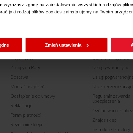
ie
wyrażasz zgodę na zainstalowanie wszystkich rodzajów plikó
ać jaki rodzaj plików cookies zainstalujemy na Twoim urządzen
enić wybrane przez Ciebie ustawienia plików cookies wchodząc
będne
Zmień ustawienia
A
Sklep Amica
Wsparcie
Moje Konto
Centrum Wsparcia
Zakupy na Raty
Usługi gwarancyjne
Dostawa
Usługi pogwarancyjn
Montaż urządzeń
Ubezpieczenie urząd
Odstąpienie od umowy
Regulamin zawarcia
ubezpieczenia
Reklamacje
Ogólne warunki ubez
Formy płatności
Znajdź sklep
Regulamin sklepu
Instrukcje i katalogi