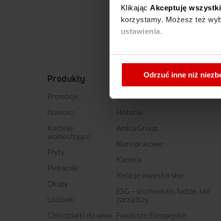
Klikając
Akceptuję wszystk
korzystamy. Możesz też wybr
ustawienia.
W każdej chwili możesz zmi
cookies
.
Odrzuć inne niż niez
Produkty
O nas
Promocje
O nas
Nowości
Historia
Kuchnie
Amica Group
wolnostojące
Biuro prasowe
Płyty
Kariera
Piekarniki
Relacje inwestorskie
Okapy
ESG – środowisko, ludzie, ład
Lodówki
zarządczy
Chłodziarki do wina
Fundusze Europejskie