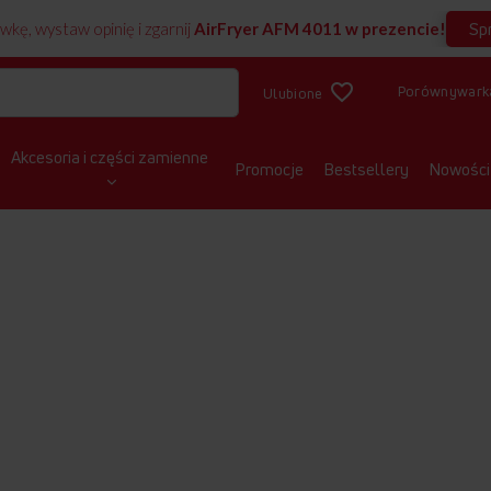
Sp
wkę, wystaw opinię i zgarnij
AirFryer AFM 4011 w prezencie!
Porównywark
Ulubione
Akcesoria i części zamienne
RECZKI MOPUJĄCE
Promocje
Bestsellery
Nowości