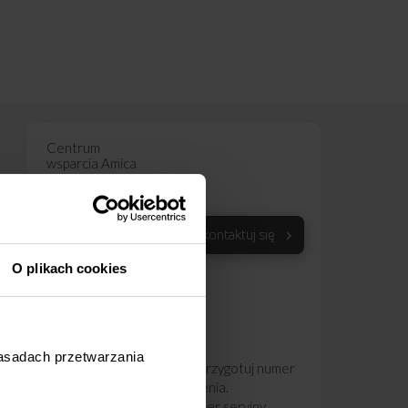
Centrum
wsparcia Amica
801 801 800
67 22 22 148
Skontaktuj się
Koszt wg stawki
operatora
O plikach cookies
Pon - Pt
8:00 - 17:00
zasadach przetwarzania
Aby usprawnić obsługę przygotuj numer
seryjny swojego urządzenia.
Czternastocyfrowy numer seryjny