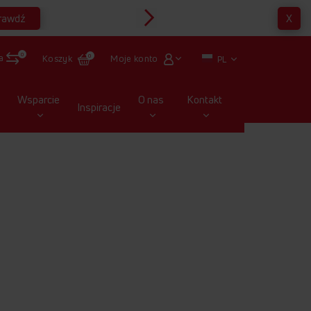
rawdź
X
Multirabaty
0
a
Moje konto
Koszyk
0
PL
Wsparcie
O nas
Kontakt
Inspiracje