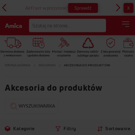
Sprawdź
X
AirFryer w prezencie!
D
STRONA GŁÓWNA
PIEKARNIKI
AKCESORIA DO PRODUKTÓW
Akcesoria do produktów
Przejdź
Pr
WYSZUKIWARKA
do
d
produktów
fi
Kategorie
Filtry
Sortowanie