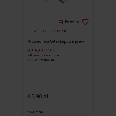
Porównaj
PROWADNICA DO PIEKARNIKA
Do
Usuń
ulubionych
z
Prowadnica teleskopowa prawa APG1004
ulubionych
5.0 (10)
Prawa prowadnica
Łatwa w montażu
45,90 zł
Dostępne