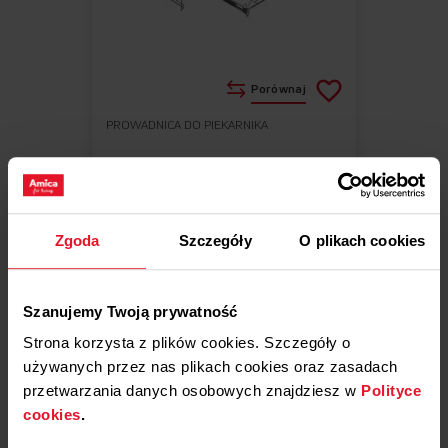
Porównaj
PROWADNICA DO PIEKARNIKA
Do
Usuń
ulubionych
z
Prowadnica teleskopowa prawa APG1002
ulubionych
4.9 (15)
Prawa prowadnica
Łatwa w montażu
Zgoda
Szczegóły
O plikach cookies
Szanujemy Twoją prywatność
Strona korzysta z plików cookies. Szczegóły o
używanych przez nas plikach cookies oraz zasadach
48,90 zł
przetwarzania danych osobowych znajdziesz w
Polityce
cookies
.
Dostępne