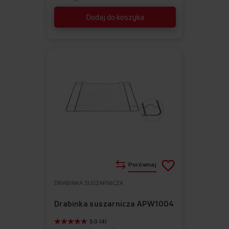
Dodaj do koszyka
Porównaj
DRABINKA SUSZARNICZA
Do
Usuń
ulubionych
z
Drabinka suszarnicza APW1004
ulubionych
5.0 (4)