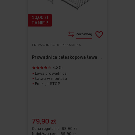
10,00 zł
TANIEJ!
Porównaj
PROWADNICA DO PIEKARNIKA
Do
Usuń
ulubionych
z
Prowadnica teleskopowa lewa APG1005
ulubionych
4.0 (1)
Lewa prowadnica
Łatwa w montażu
Funkcja STOP
79,90 zł
Cena regularna
99,90 zł
Najniższa cena: 89,90 zł