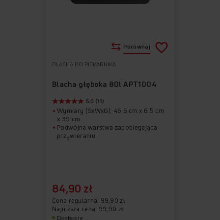
Porównaj
BLACHA DO PIEKARNIKA
Do
Usuń
ulubionych
z
Blacha głęboka 80l APT1004
ulubionych
5.0 (11)
Wymiary (SxWxG): 46.5 cm x 6.5 cm
x 39 cm
Podwójna warstwa zapobiegająca
przywieraniu
84,90 zł
Cena regularna
99,90 zł
Najniższa cena: 99,90 zł
Dostępne