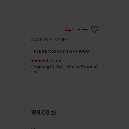
Porównaj
BLACHA DO PIEKARNIKA
Do
Usuń
ulubionych
z
Taca żaroodporna APT1009
ulubionych
4.6 (11)
Wymiary (SxWxG): 42 cm x 3 cm x 40
cm
189,00 zł