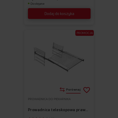
Dostępne
Dodaj do koszyka
PROMOCJA
Porównaj
PROWADNICA DO PIEKARNIKA
Do
Usuń
ulubionych
z
Prowadnica teleskopowa prawa APG1006
ulubionych