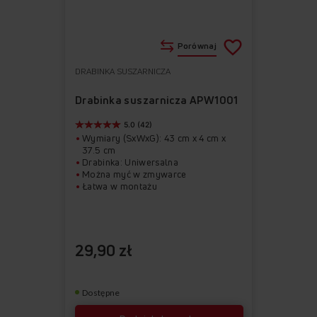
Porównaj
DRABINKA SUSZARNICZA
Do
Usuń
ulubionych
z
Drabinka suszarnicza APW1001
ulubionych
5.0 (42)
Wymiary (SxWxG): 43 cm x 4 cm x
37.5 cm
Drabinka: Uniwersalna
Można myć w zmywarce
Łatwa w montażu
29,90 zł
Dostępne