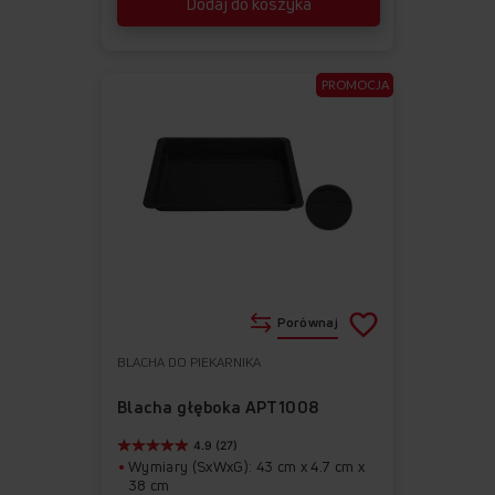
Dodaj do koszyka
PROMOCJA
Porównaj
BLACHA DO PIEKARNIKA
Do
Usuń
ulubionych
z
Blacha głęboka APT1008
ulubionych
4.9 (27)
Wymiary (SxWxG): 43 cm x 4.7 cm x
38 cm