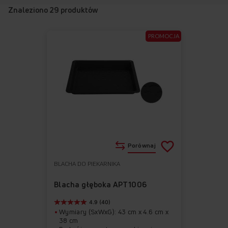
Znaleziono
29
produktów
PROMOCJA
Porównaj
BLACHA DO PIEKARNIKA
Do
Usuń
ulubionych
z
Blacha głęboka APT1006
ulubionych
4.9 (40)
Wymiary (SxWxG): 43 cm x 4.6 cm x
38 cm