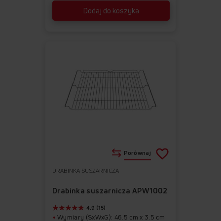
Dodaj do koszyka
Porównaj
DRABINKA SUSZARNICZA
Do
Usuń
ulubionych
z
Drabinka suszarnicza APW1002
ulubionych
4.9 (15)
Wymiary (SxWxG): 46.5 cm x 3.5 cm