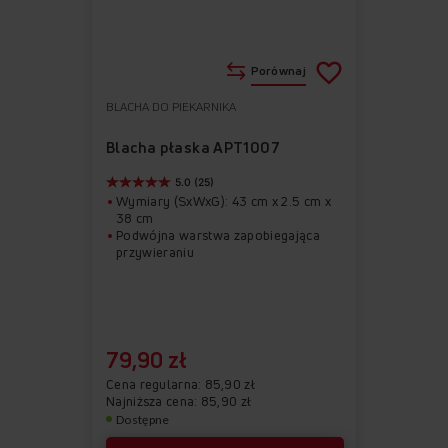
Porównaj
BLACHA DO PIEKARNIKA
Do
Usuń
ulubionych
z
Blacha płaska APT1007
ulubionych
5.0 (25)
Wymiary (SxWxG): 43 cm x 2.5 cm x
38 cm
Podwójna warstwa zapobiegająca
przywieraniu
79,90 zł
Cena regularna
85,90 zł
Najniższa cena: 85,90 zł
Dostępne