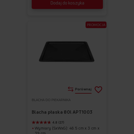
Dodaj do koszyka
PROMOCJA
Porównaj
BLACHA DO PIEKARNIKA
Do
Usuń
ulubionych
z
Blacha płaska 80l APT1003
ulubionych
4.8 (27)
Wymiary (SxWxG): 46.5 cm x 3 cm x
39 cm