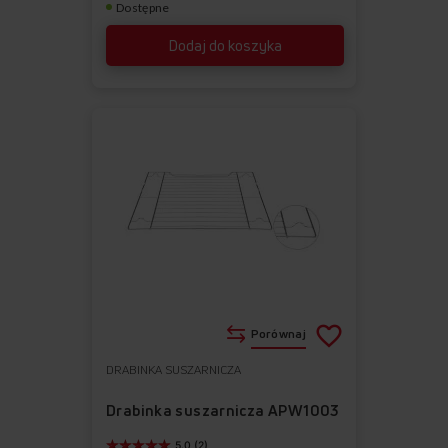
Dostępne
Dodaj do koszyka
Porównaj
DRABINKA SUSZARNICZA
Do
Usuń
ulubionych
z
Drabinka suszarnicza APW1003
ulubionych
5.0 (2)