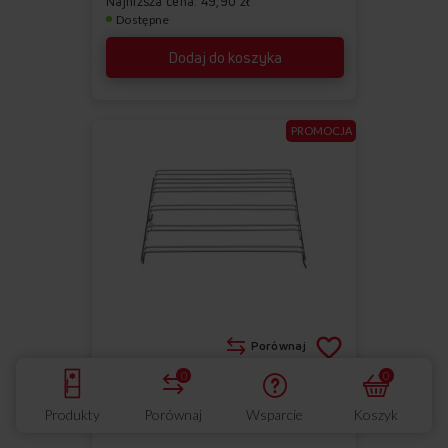
Najniższa cena: 49,90 zł
Dostępne
Dodaj do koszyka
PROMOCJA
Porównaj
0
0
DRABINKI BOCZNE
Do
Usuń
Produkty
Porównaj
Wsparcie
Koszyk
ulubionych
z
Drabinka boczna APL1002