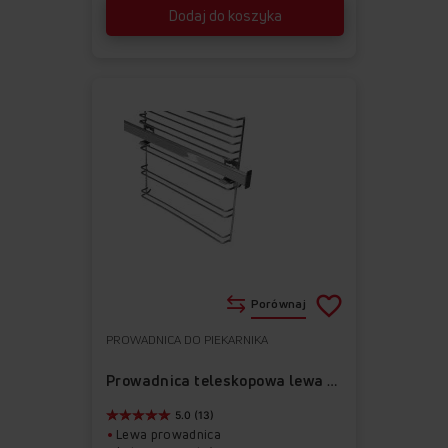
Dodaj do koszyka
Porównaj
PROWADNICA DO PIEKARNIKA
Do
Usuń
ulubionych
z
Prowadnica teleskopowa lewa APG1003
ulubionych
5.0 (13)
Lewa prowadnica