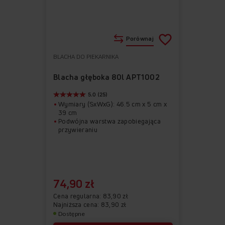
Porównaj
BLACHA DO PIEKARNIKA
Do
Usuń
ulubionych
z
Blacha głęboka 80l APT1002
ulubionych
5.0 (25)
Wymiary (SxWxG): 46.5 cm x 5 cm x
39 cm
Podwójna warstwa zapobiegająca
przywieraniu
74,90 zł
Cena regularna
83,90 zł
Najniższa cena: 83,90 zł
Dostępne