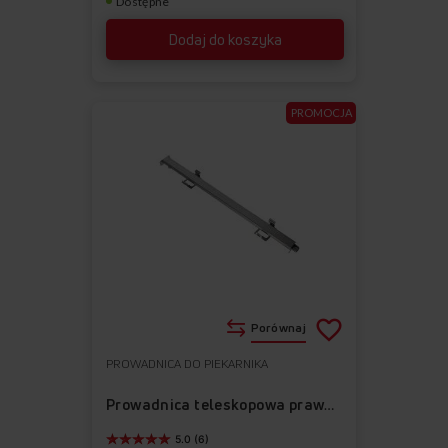
Dostępne
Dodaj do koszyka
PROMOCJA
Porównaj
PROWADNICA DO PIEKARNIKA
Do
Usuń
ulubionych
z
Prowadnica teleskopowa prawa APG1009
ulubionych
5.0 (6)