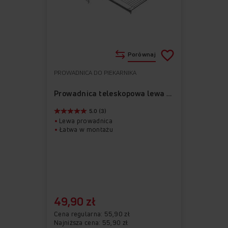
Porównaj
PROWADNICA DO PIEKARNIKA
Do
Usuń
ulubionych
z
Prowadnica teleskopowa lewa APG1010
ulubionych
5.0 (3)
Lewa prowadnica
Łatwa w montażu
49,90 zł
Cena regularna
55,90 zł
Najniższa cena: 55,90 zł