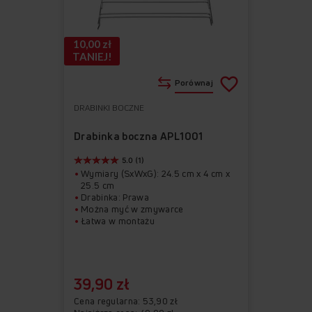
10,00 zł
TANIEJ!
Porównaj
DRABINKI BOCZNE
Do
Usuń
ulubionych
z
Drabinka boczna APL1001
ulubionych
5.0 (1)
Wymiary (SxWxG): 24.5 cm x 4 cm x
25.5 cm
Drabinka: Prawa
Można myć w zmywarce
Łatwa w montażu
39,90 zł
Cena regularna
53,90 zł