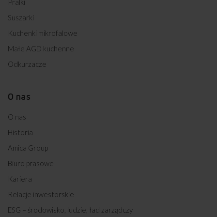
Pralki
Suszarki
Kuchenki mikrofalowe
Małe AGD kuchenne
Odkurzacze
O nas
O nas
Historia
Amica Group
Biuro prasowe
Kariera
Relacje inwestorskie
ESG – środowisko, ludzie, ład zarządczy