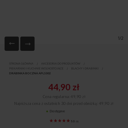
1/2
Przejdź
na
STRONA GŁÓWNA
AKCESORIA DO PRODUKTÓW
początek
PIEKARNIKI I KUCHNIE WOLNOSTOJĄCE
BLACHY I DRABINKI
galerii
DRABINKA BOCZNA APL1002
44,90 zł
Cena regularna
49,90 zł
Najniższa cena z ostatnich 30 dni przed obniżką: 49,90 zł
Dostępne
8074568
5.0
(
1
)