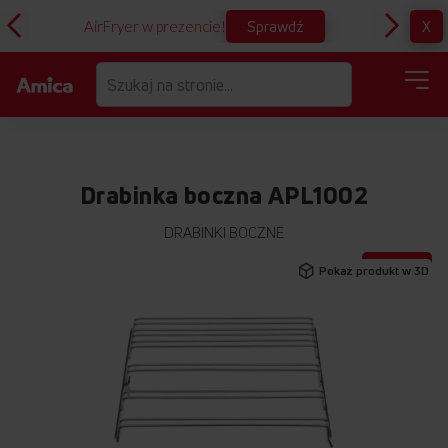
Sprawdź
X
AirFryer w prezencie!
D
Drabinka boczna APL1002
DRABINKI BOCZNE
Przejdź
PROMOCJA
Pokaż produkt w 3D
na
koniec
galerii