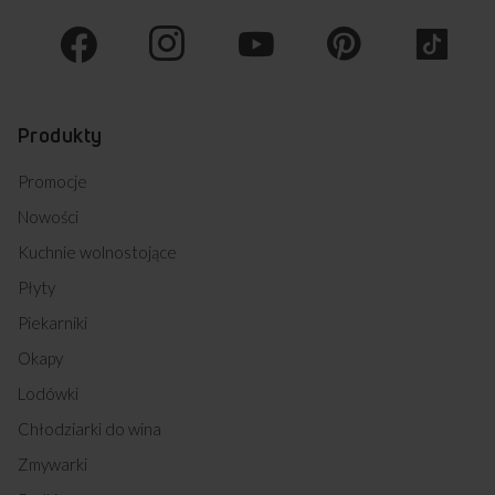
6118IES2.390HTADP(XX) (kod: 58835)
6118IE3.489HTADP(XX) P (kod: 58836)
6120IE3.392TADP(XX) PI (kod: 58837)
6123IES3.392HTSDP(XXV) (kod: 58848)
6118IES3.392HTADP(XX) (kod: 58849)
Produkty
Promocje
Nowości
Kuchnie wolnostojące
Płyty
Piekarniki
Okapy
Lodówki
Chłodziarki do wina
Zmywarki