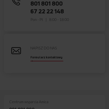
ED975392BA+ X-TYPE STE (kod: 57892)
801 801 800
ED975396BA+ X- TYPE ST (kod: 57893)
67 22 22 148
ED975394BA+ X-TYPE STE (kod: 57894)
ED97632XA+ X-TYPE STEA (kod: 57895)
Pon - Pt
8:00 - 18:00
ED97699XA+ X-TYPE STEA (kod: 57896)
ED97632WA+ X-TYPE STEA (kod: 57897)
ED97699WA+ X-TYPE STEA (kod: 57898)
ED97696BA+ X-TYPE STEA (kod: 57899)
ED97632BA+ X-TYPE STEA (kod: 57900)
ED97614BA+ X-TYPE STEA (kod: 57901)
NAPISZ DO NAS
6118IED3.380HTADP(BM) (kod: 57909)
Formularz kontaktowy
ED37610B X-TYPE STEAM (kod: 57913)
ED37515B STUDIO (kod: 57932)
ED97617BA+ X-TYPE STEA (kod: 57935)
ED97638BA+ X-TYPE STEA (kod: 57936)
ED975395V STUDIO (kod: 57939)
ESPI396540B (kod: 58041)
B EBX 943 600 (kod: 58050)
6120IE3.380TADP(XX) (kod: 58122)
ED47378BA+ X-TYPE STEA (kod: 58144)
Centrum wsparcia Amica
ESPGCA37110BB (kod: 58264)
ED97619VBA+ X-TYPE STE (kod: 58318)