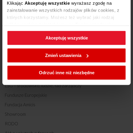
Klikając
Akceptuję wszystkie
wyrażasz zgodę na
zainstalowanie wszystkich rodzajów plików cookies, z
O nas
których korzystamy. Możesz też wybrać jaki rodzaj
plików cookies zainstalujemy na Twoim urządzeniu,
O nas
klikając
Zmień ustawienia.
Historia
Akceptuję wszystkie
W każdej chwili możesz zmienić wybrane przez Ciebie
Amica Group
ustawienia plików cookies wchodząc w zakładkę
Zmień ustawienia
Biuro prasowe
Polityka cookies
.
Kariera
Odrzuć inne niż niezbędne
Relacje inwestorskie
ESG – środowisko, ludzie, ład zarządczy
Fundusze Europejskie
Fundacja Amicis
Showroom
RODO