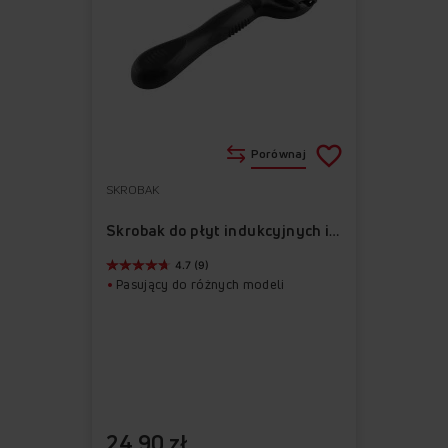
Porównaj
SKROBAK
Do
Usuń
ulubionych
z
Skrobak do płyt indukcyjnych i ceramicznych APHB1001
ulubionych
4.7 (9)
Pasujący do różnych modeli
24,90 zł