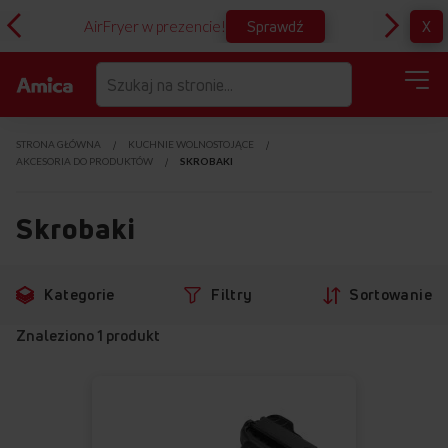
Sprawdź
X
AirFryer w prezencie!
D
STRONA GŁÓWNA
KUCHNIE WOLNOSTOJĄCE
AKCESORIA DO PRODUKTÓW
SKROBAKI
Skrobaki
Przejdź
Przejdź
Kategorie
Filtry
Sortowanie
do
do
filtrów
produktów
Znaleziono
1
produkt