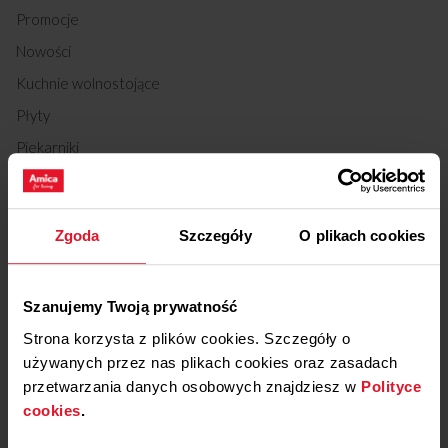
Promocje
Nowości
Kuchnie wolnostojące
Płyty
Piekarniki
Okapy
Lodówki
Zgoda
Szczegóły
O plikach cookies
Chłodziarki do wina
Zmywarki
Pralki
Szanujemy Twoją prywatność
Strona korzysta z plików cookies. Szczegóły o
Suszarki
używanych przez nas plikach cookies oraz zasadach
Kuchenki mikrofalowe
przetwarzania danych osobowych znajdziesz w
Polityce
Małe AGD kuchenne
cookies
.
Odkurzacze