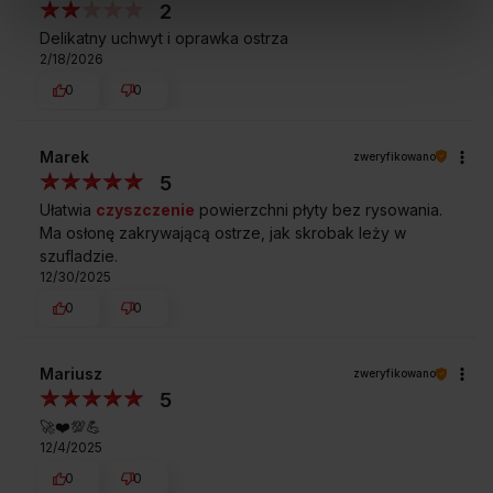
2
Delikatny uchwyt i oprawka ostrza
2/18/2026
0
0
Marek
zweryfikowano
5
Ułatwia
czyszczenie
powierzchni płyty bez rysowania.
Ma osłonę zakrywającą ostrze, jak skrobak leży w
szufladzie.
12/30/2025
0
0
Mariusz
zweryfikowano
5
🚀❤️💯💪
12/4/2025
0
0