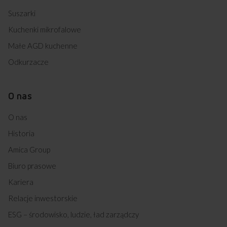
Suszarki
Kuchenki mikrofalowe
Małe AGD kuchenne
Odkurzacze
O nas
O nas
Historia
Amica Group
Biuro prasowe
Kariera
Relacje inwestorskie
ESG – środowisko, ludzie, ład zarządczy