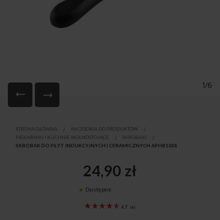
1/6
Przejdź
na
STRONA GŁÓWNA
AKCESORIA DO PRODUKTÓW
początek
PIEKARNIKI I KUCHNIE WOLNOSTOJĄCE
SKROBAKI
galerii
SKROBAK DO PŁYT INDUKCYJNYCH I CERAMICZNYCH APHB1001
24,90 zł
Dostępne
8061030
4.7
(
9
)