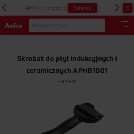
Sprawdź
X
AirFryer w prezencie!
D
Skrobak do płyt indukcyjnych i
ceramicznych APHB1001
SKROBAK
Przejdź
na
koniec
galerii