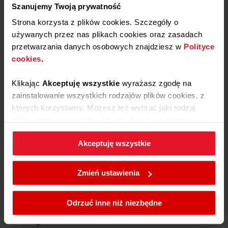
Szanujemy Twoją prywatność
Wyczyść
Szukaj
Strona korzysta z plików cookies. Szczegóły o
używanych przez nas plikach cookies oraz zasadach
przetwarzania danych osobowych znajdziesz w
Polityce
cookies
.
Bogusław
zweryfikowano
5
Klikając
Akceptuję wszystkie
wyrażasz zgodę na
Świetny zakup.
zainstalowanie wszystkich rodzajów plików cookies, z
5/11/2026
których korzystamy. Możesz też wybrać jaki rodzaj
0
0
plików cookies zainstalujemy na Twoim urządzeniu,
klikając
Zmień ustawienia.
Jan
zweryfikowano
Akceptuję wszystkie
5
W każdej chwili możesz zmienić wybrane przez Ciebie
Dobry skrobak
ustawienia plików cookies wchodząc w zakładkę
Zmień ustawienia
3/30/2026
Polityka cookies
.
0
0
Odrzuć inne niż niezbędne
Grzegorz
zweryfikowano