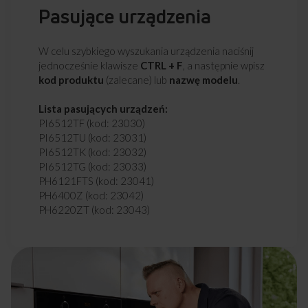
Pasujące urządzenia
W celu szybkiego wyszukania urządzenia naciśnij
jednocześnie klawisze
CTRL + F
, a następnie wpisz
kod produktu
(zalecane) lub
nazwę modelu
.
Lista pasujących urządzeń:
PI6512TF (kod: 23030)
PI6512TU (kod: 23031)
PI6512TK (kod: 23032)
PI6512TG (kod: 23033)
PH6121FTS (kod: 23041)
PH6400Z (kod: 23042)
PH6220ZT (kod: 23043)
PH6211PT (kod: 23044)
PH7311FT (kod: 23070)
PH3200PG (kod: 23087)
PH3200ZT (kod: 23089)
PI3512TF (kod: 23097)
PI8600TF (kod: 23100)