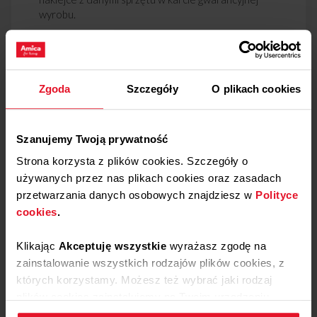
wyrobu.
Zgoda
Szczegóły
O plikach cookies
Szanujemy Twoją prywatność
Produkty
Strona korzysta z plików cookies. Szczegóły o
Promocje
używanych przez nas plikach cookies oraz zasadach
przetwarzania danych osobowych znajdziesz w
Polityce
Nowości
cookies
.
Kuchnie wolnostojące
Płyty
Klikając
Akceptuję wszystkie
wyrażasz zgodę na
zainstalowanie wszystkich rodzajów plików cookies, z
Piekarniki
których korzystamy. Możesz też wybrać jaki rodzaj
Okapy
plików cookies zainstalujemy na Twoim urządzeniu,
Lodówki
klikając
Zmień ustawienia.