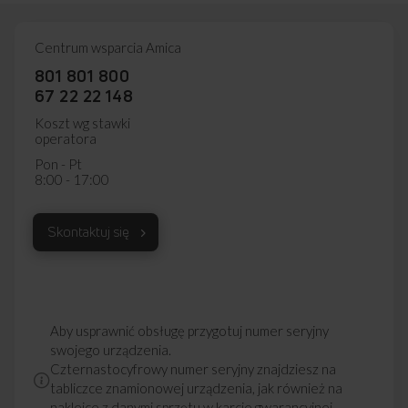
Centrum wsparcia Amica
801 801 800
67 22 22 148
Koszt wg stawki
operatora
Pon - Pt
8:00 - 17:00
Skontaktuj się
Aby usprawnić obsługę przygotuj numer seryjny
swojego urządzenia.
Czternastocyfrowy numer seryjny znajdziesz na
tabliczce znamionowej urządzenia, jak również na
naklejce z danymi sprzętu w karcie gwarancyjnej