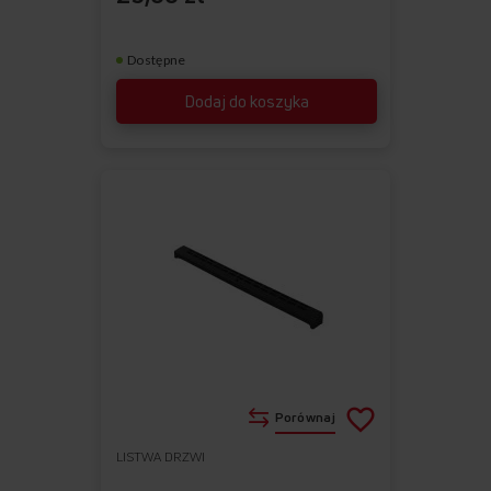
Dostępne
Dodaj do koszyka
Porównaj
LISTWA DRZWI
Do
Usuń