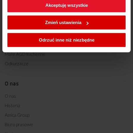
Akceptuję wszystkie
Chłodziarki do wina
W każdej chwili możesz zmienić wybrane przez Ciebie
Zmywarki
ustawienia plików cookies wchodząc w zakładkę
Zmień ustawienia
Pralki
Polityka cookies
.
Suszarki
Odrzuć inne niż niezbędne
Kuchenki mikrofalowe
Małe AGD kuchenne
Odkurzacze
O nas
O nas
Historia
Amica Group
Biuro prasowe