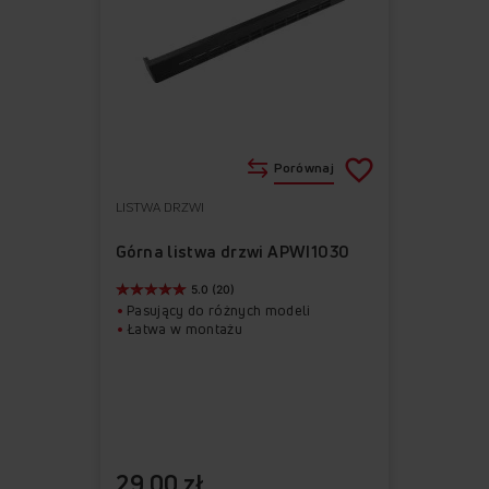
Porównaj
LISTWA DRZWI
Do
Usuń
ulubionych
z
Górna listwa drzwi APWI1030
ulubionych
5.0 (20)
Pasujący do różnych modeli
Łatwa w montażu
29,00 zł