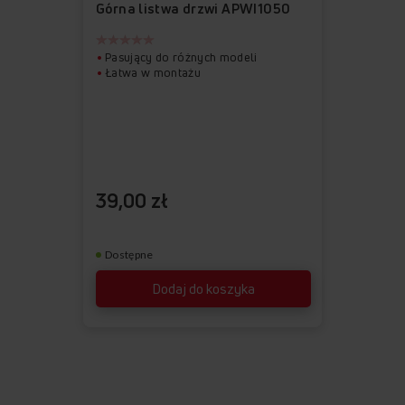
ulubionych
z
Górna listwa drzwi APWI1050
ulubionych
Pasujący do różnych modeli
Łatwa w montażu
39,00 zł
Dostępne
Dodaj do koszyka