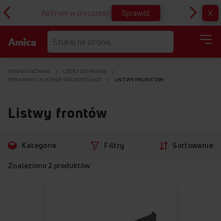
Sprawdź
X
AirFryer w prezencie!
D
STRONA GŁÓWNA
CZĘŚCI ZAMIENNE
PIEKARNIKI I KUCHNIE WOLNOSTOJĄCE
LISTWY FRONTÓW
Listwy frontów
Przejdź
Przejdź
Kategorie
Filtry
Sortowanie
do
do
filtrów
produktów
Znaleziono
2
produktów