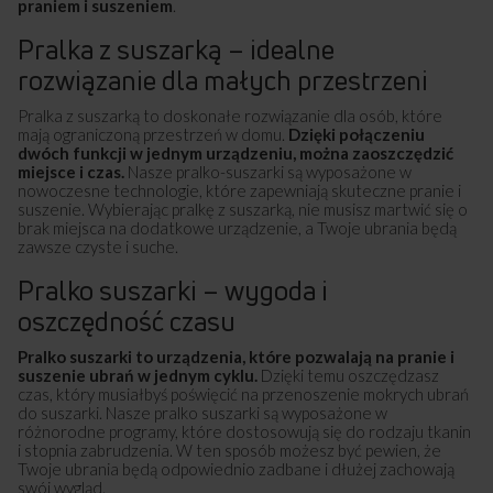
praniem i suszeniem
.
Pralka z suszarką – idealne
rozwiązanie dla małych przestrzeni
Pralka z suszarką to doskonałe rozwiązanie dla osób, które
mają ograniczoną przestrzeń w domu.
Dzięki połączeniu
dwóch funkcji w jednym urządzeniu, można zaoszczędzić
miejsce i czas.
Nasze pralko-suszarki są wyposażone w
nowoczesne technologie, które zapewniają skuteczne pranie i
suszenie. Wybierając pralkę z suszarką, nie musisz martwić się o
brak miejsca na dodatkowe urządzenie, a Twoje ubrania będą
zawsze czyste i suche.
Pralko suszarki – wygoda i
oszczędność czasu
Pralko suszarki to urządzenia, które pozwalają na pranie i
suszenie ubrań w jednym cyklu.
Dzięki temu oszczędzasz
czas, który musiałbyś poświęcić na przenoszenie mokrych ubrań
do suszarki. Nasze pralko suszarki są wyposażone w
różnorodne programy, które dostosowują się do rodzaju tkanin
i stopnia zabrudzenia. W ten sposób możesz być pewien, że
Twoje ubrania będą odpowiednio zadbane i dłużej zachowają
swój wygląd.