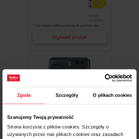
Karta
produktu
Dostępny tylko u naszych partnerów
Wyświetl produkt
Zgoda
Szczegóły
O plikach cookies
Szanujemy Twoją prywatność
Porównaj
Strona korzysta z plików cookies. Szczegóły o
używanych przez nas plikach cookies oraz zasadach
PRALKO-SUSZARKA ŁADOWANA OD
Do
Usuń