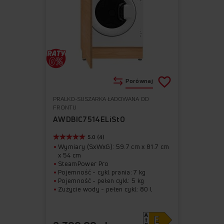
Porównaj
PRALKO-SUSZARKA ŁADOWANA OD
Do
Usuń
FRONTU
ulubionych
z
AWDBIC7514ELiStO
ulubionych
5.0 (4)
Wymiary (SxWxG): 59.7 cm x 81.7 cm
x 54 cm
SteamPower Pro
Pojemność - cykl prania: 7 kg
Pojemność - pełen cykl: 5 kg
Zużycie wody - pełen cykl: 80 l
Zużycie energii na 100 cykli prania:
45 kWh