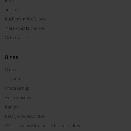
Suszarki
Kuchenki mikrofalowe
Małe AGD kuchenne
Odkurzacze
O nas
O nas
Historia
Amica Group
Biuro prasowe
Kariera
Relacje inwestorskie
ESG – środowisko, ludzie, ład zarządczy