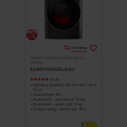
Porównaj
PRALKO-SUSZARKA ŁADOWANA OD
Do
Usuń
FRONTU
ulubionych
z
A2WDC10614DLiStEU
ulubionych
5.0 (5)
Wymiary (SxWxG): 60 cm x 84.7 cm x
51 cm
SteamPower Pro
Pojemność - cykl prania: 10 kg
Pojemność - pełen cykl: 6 kg
Zużycie wody - pełen cykl: 89 l
Zużycie energii na 100 cykli prania:
51 kWh