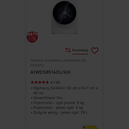
Porównaj
PRALKO-SUSZARKA ŁADOWANA OD
Do
Usuń
FRONTU
ulubionych
z
A1WDS8514DLiStH
ulubionych
4.7 (5)
Wymiary (SxWxG): 60 cm x 84.7 cm x
46 cm
SteamPower Pro
Pojemność - cykl prania: 8 kg
Pojemność - pełen cykl: 5 kg
Zużycie wody - pełen cykl: 78 l
Zużycie energii na 100 cykli prania:
47 kWh