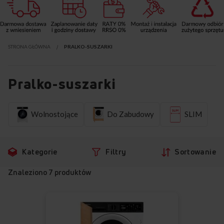
STRONA GŁÓWNA
PRALKO-SUSZARKI
Pralko-suszarki
Przejdź
Pr
Wolnostojące
Do Zabudowy
SLIM
do
d
produktów
fi
Kategorie
Filtry
Sortowanie
Znaleziono
7
produktów