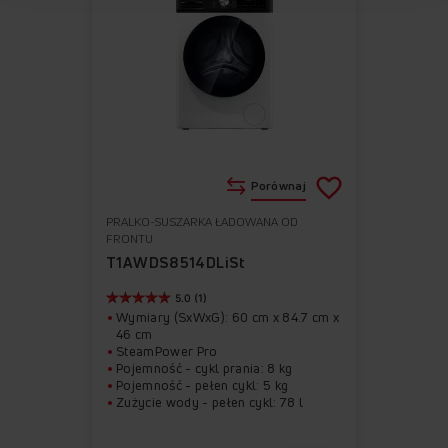
Porównaj
PRALKO-SUSZARKA ŁADOWANA OD
Do
Usuń
FRONTU
ulubionych
z
T1AWDS8514DLiSt
ulubionych
5.0 (1)
Wymiary (SxWxG): 60 cm x 84.7 cm x
46 cm
SteamPower Pro
Pojemność - cykl prania: 8 kg
Pojemność - pełen cykl: 5 kg
Zużycie wody - pełen cykl: 78 l
Zużycie energii na 100 cykli prania:
47 kWh