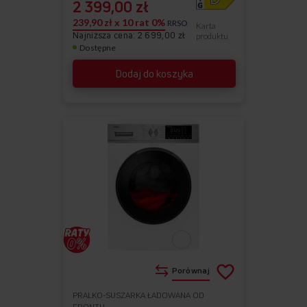
2 399,00 zł
239,90 zł x 10 rat 0%
RRSO
Karta
Najniższa cena: 2 699,00 zł
produktu
Dostępne
Dodaj do koszyka
Porównaj
PRALKO-SUSZARKA ŁADOWANA OD
Do
Usuń
FRONTU