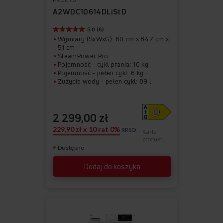
ulubionych
z
A2WDC10614DLiStD
ulubionych
5.0 (6)
Wymiary (SxWxG): 60 cm x 84.7 cm x
51 cm
SteamPower Pro
Pojemność - cykl prania: 10 kg
Pojemność - pełen cykl: 6 kg
Zużycie wody - pełen cykl: 89 l
Zużycie energii na 100 cykli prania:
51 kWh
2 299,00 zł
229,90 zł x 10 rat 0%
RRSO
Karta
produktu
Dostępne
Dodaj do koszyka