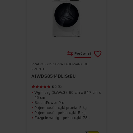
Porównaj
PRALKO-SUSZARKA ŁADOWANA OD
Do
Usuń
FRONTU
ulubionych
z
A1WDS8514DLiStEU
ulubionych
5.0 (5)
Wymiary (SxWxG): 60 cm x 84.7 cm x
46 cm
SteamPower Pro
Pojemność - cykl prania: 8 kg
Pojemność - pełen cykl: 5 kg
Zużycie wody - pełen cykl: 78 l
Zużycie energii na 100 cykli prania:
47 kWh