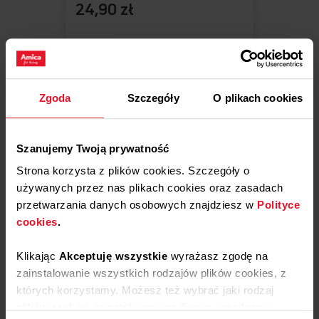
24,90 zł
Dostępne
Dodaj do koszyka
Zgoda
Szczegóły
O plikach cookies
Szanujemy Twoją prywatność
Strona korzysta z plików cookies. Szczegóły o
używanych przez nas plikach cookies oraz zasadach
przetwarzania danych osobowych znajdziesz w
Polityce
cookies
.
Klikając
Akceptuję wszystkie
wyrażasz zgodę na
zainstalowanie wszystkich rodzajów plików cookies, z
Porównaj
których korzystamy. Możesz też wybrać jaki rodzaj
plików cookies zainstalujemy na Twoim urządzeniu,
ZAWIASY
Do
Usuń