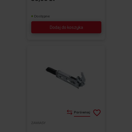
Dostępne
Dodaj do koszyka
Porównaj
ZAWIASY
Do
Usuń