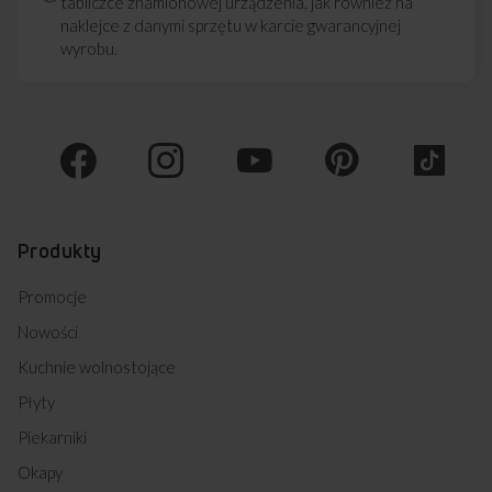
tabliczce znamionowej urządzenia, jak również na
naklejce z danymi sprzętu w karcie gwarancyjnej
wyrobu.
Produkty
Promocje
Nowości
Kuchnie wolnostojące
Płyty
Piekarniki
Okapy