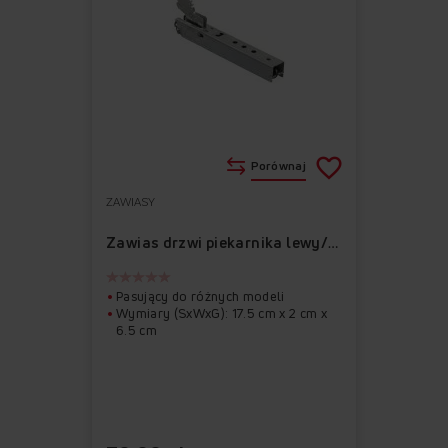
Porównaj
ZAWIASY
Do
Usuń
ulubionych
z
Zawias drzwi piekarnika lewy/prawy APWI1047
ulubionych
Pasujący do różnych modeli
Wymiary (SxWxG): 17.5 cm x 2 cm x
6.5 cm