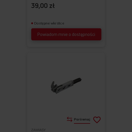
39,00 zł
Dostępne wkrótce
Powiadom mnie o dostępności
Porównaj
ZAWIASY
Do
Usuń