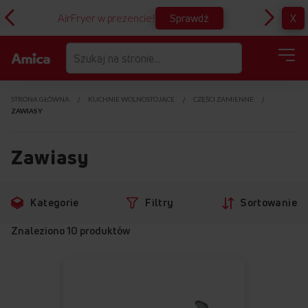
Sprawdź
X
AirFryer w prezencie!
D
STRONA GŁÓWNA
KUCHNIE WOLNOSTOJĄCE
CZĘŚCI ZAMIENNE
ZAWIASY
Zawiasy
Przejdź
Przejdź
Kategorie
Filtry
Sortowanie
do
do
filtrów
produktów
Znaleziono
10
produktów