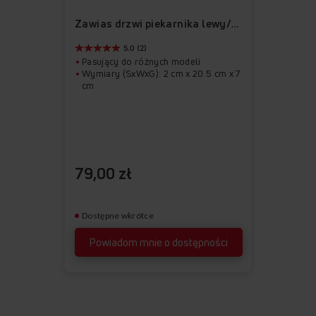
ulubionych
z
Zawias drzwi piekarnika lewy/prawy APWI1040
ulubionych
5.0 (2)
Pasujący do różnych modeli
Wymiary (SxWxG): 2 cm x 20.5 cm x 7
cm
79,00 zł
Dostępne wkrótce
Powiadom mnie o dostępności