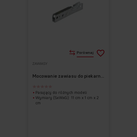
Porównaj
ZAWIASY
Do
Usuń
ulubionych
z
Mocowanie zawiasu do piekarnika APWI1039
ulubionych
Pasujący do różnych modeli
Wymiary (SxWxG): 11 cm x 1 cm x 2
cm