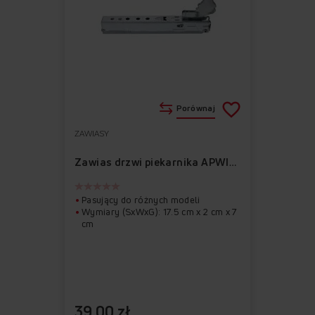
Porównaj
ZAWIASY
Do
Usuń
ulubionych
z
Zawias drzwi piekarnika APWI1035
ulubionych
Pasujący do różnych modeli
Wymiary (SxWxG): 17.5 cm x 2 cm x 7
cm
39,00 zł