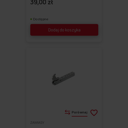
39,00 zł
Dostępne
Dodaj do koszyka
Porównaj
ZAWIASY
Do
Usuń