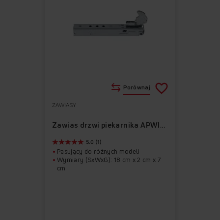
Porównaj
ZAWIASY
Do
Usuń
ulubionych
z
Zawias drzwi piekarnika APWI1036
ulubionych
5.0 (1)
Pasujący do różnych modeli
Wymiary (SxWxG): 18 cm x 2 cm x 7
cm