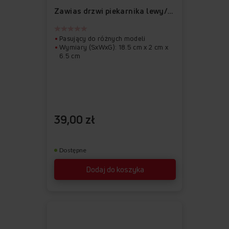
ulubionych
z
Zawias drzwi piekarnika lewy/prawy APWI1048
ulubionych
Pasujący do różnych modeli
Wymiary (SxWxG): 18.5 cm x 2 cm x
6.5 cm
39,00 zł
Dostępne
Dodaj do koszyka