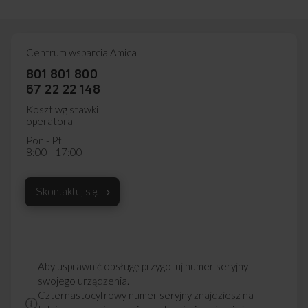
Centrum wsparcia Amica
801 801 800
67 22 22 148
Koszt wg stawki
operatora
Pon - Pt
8:00 - 17:00
Skontaktuj się
Aby usprawnić obsługę przygotuj numer seryjny
swojego urządzenia.
Czternastocyfrowy numer seryjny znajdziesz na