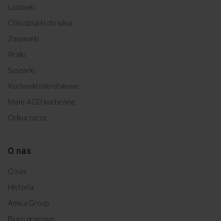
Lodówki
Chłodziarki do wina
Zmywarki
Pralki
Suszarki
Kuchenki mikrofalowe
Małe AGD kuchenne
Odkurzacze
O nas
O nas
Historia
Amica Group
Biuro prasowe