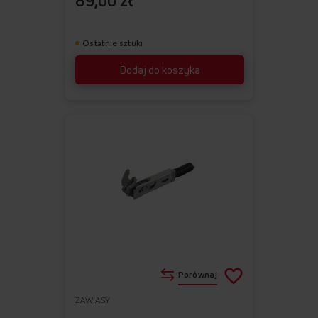
89,00 zł
Ostatnie sztuki
Dodaj do koszyka
Porównaj
ZAWIASY
Do
Usuń