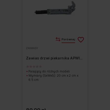
Porównaj
ZAWIASY
Do
Usuń
ulubionych
z
Zawias drzwi piekarnika APWI1034
ulubionych
Pasujący do różnych modeli
Wymiary (SxWxG): 20 cm x 2 cm x
6.5 cm