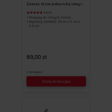
ulubionych
z
Zawias drzwi piekarnika lewy/prawy APWI1046
ulubionych
5.0 (1)
Pasujący do różnych modeli
Wymiary (SxWxG): 20 cm x 3 cm x
6.5 cm
89,00 zł
Dostępne
Dodaj do koszyka