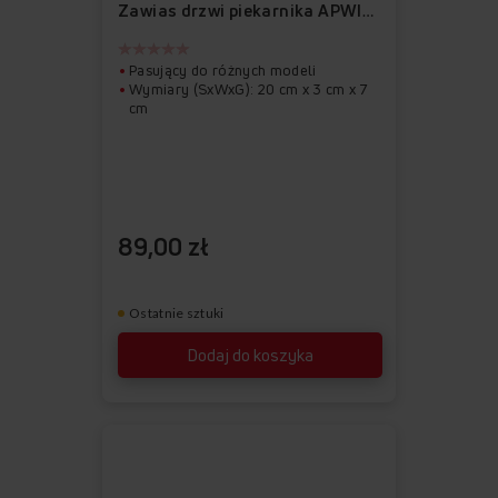
ulubionych
z
Zawias drzwi piekarnika APWI1033
ulubionych
Pasujący do różnych modeli
Wymiary (SxWxG): 20 cm x 3 cm x 7
cm
89,00 zł
Ostatnie sztuki
Dodaj do koszyka