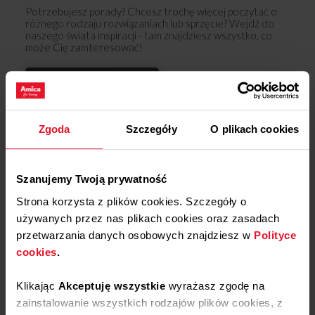
Potrzebujesz porady? Chcesz trochę więcej poczytać o
różnego rodzaju rozwiązaniach lub sprzęcie? Wejdź do
naszego świata inspiracji - tam znajdziesz wszystko, co
może Cię zainteresować!
Dowiedz się więcej
Opinie
Zgoda
Szczegóły
O plikach cookies
Podziel się
swoją opinią o
Szanujemy Twoją prywatność
Zawias drzwi piekarnika
Strona korzysta z plików cookies. Szczegóły o
lewy/prawy APWI1048
używanych przez nas plikach cookies oraz zasadach
Dodaj opinię
przetwarzania danych osobowych znajdziesz w
Polityce
cookies
.
Produkt nie posiada recenzji
Klikając
Akceptuję wszystkie
wyrażasz zgodę na
zainstalowanie wszystkich rodzajów plików cookies, z