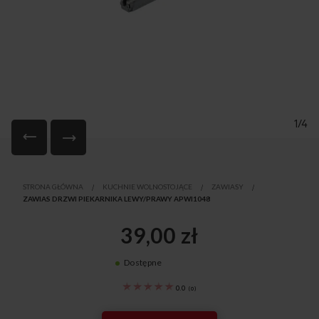
1/4
Przejdź
na
STRONA GŁÓWNA
KUCHNIE WOLNOSTOJĄCE
ZAWIASY
początek
ZAWIAS DRZWI PIEKARNIKA LEWY/PRAWY APWI1048
galerii
39,00 zł
Dostępne
8512128
0.0
(
0
)