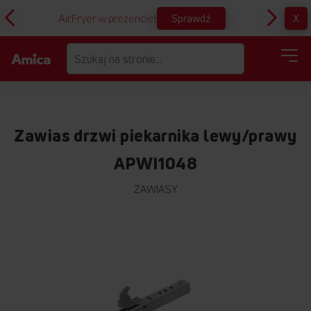
Sprawdź
X
AirFryer w prezencie!
D
Zawias drzwi piekarnika lewy/prawy
APWI1048
ZAWIASY
Przejdź
na
koniec
galerii