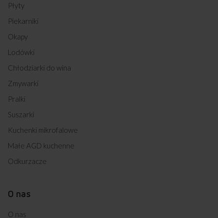
Płyty
Piekarniki
Okapy
Lodówki
Chłodziarki do wina
Zmywarki
Pralki
Suszarki
Kuchenki mikrofalowe
Małe AGD kuchenne
Odkurzacze
O nas
O nas