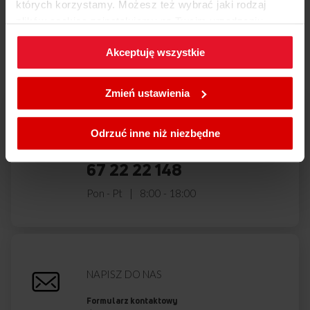
których korzystamy. Możesz też wybrać jaki rodzaj
Masz pytania?
Skontaktuj się z
plików cookies zainstalujemy na Twoim urządzeniu,
nami!
klikając
Zmień ustawienia.
Akceptuję wszystkie
W każdej chwili możesz zmienić wybrane przez Ciebie
ustawienia plików cookies wchodząc w zakładkę
Zmień ustawienia
Polityka cookies
.
ZADZWOŃ DO NAS
Odrzuć inne niż niezbędne
801 801 800
67 22 22 148
Pon - Pt
8:00 - 18:00
NAPISZ DO NAS
Formularz kontaktowy