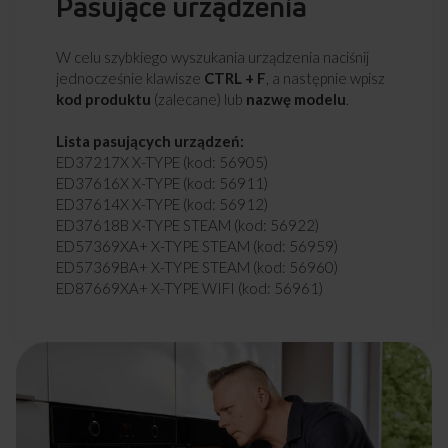
Pasujące urządzenia
W celu szybkiego wyszukania urządzenia naciśnij
jednocześnie klawisze
CTRL + F
, a następnie wpisz
kod produktu
(zalecane) lub
nazwę modelu
.
Lista pasujących urządzeń:
ED37217X X-TYPE (kod: 56905)
ED37616X X-TYPE (kod: 56911)
ED37614X X-TYPE (kod: 56912)
ED37618B X-TYPE STEAM (kod: 56922)
ED57369XA+ X-TYPE STEAM (kod: 56959)
ED57369BA+ X-TYPE STEAM (kod: 56960)
ED87669XA+ X-TYPE WIFI (kod: 56961)
ED87669BA+ X-TYPE WIFI (kod: 56962)
ED3751W FUSION (kod: 56980)
ED3761B FUSION (kod: 56981)
6226CE3.434TSKDPHA(XX) (kod: 57090)
6226GCEH2.33ZPTSA(XX) (kod: 57091)
6226GCED3.33ZPTSDA(XX) (kod: 57092)
6226GCED3.43ZPTSKDPA(XX) (kod: 57093)