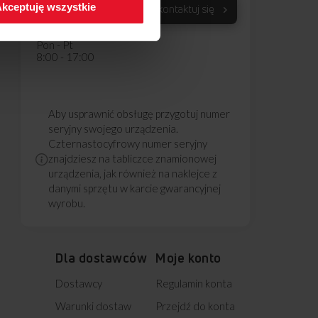
kceptuję wszystkie
Skontaktuj się
Koszt wg stawki
operatora
Pon - Pt
8:00 - 17:00
Aby usprawnić obsługę przygotuj numer
seryjny swojego urządzenia.
Czternastocyfrowy numer seryjny
znajdziesz na tabliczce znamionowej
urządzenia, jak również na naklejce z
danymi sprzętu w karcie gwarancyjnej
wyrobu.
Dla dostawców
Moje konto
Dostawcy
Regulamin konta
Warunki dostaw
Przejdź do konta