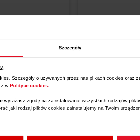
,00 zł
ostępne
Dostępny tylko u naszych part
Szczegóły
Dodaj do koszyka
Wyświetl produkt
ść
okies. Szczegóły o używanych przez nas plikach cookies oraz 
sz w
Polityce cookies
.
ie
wyrażasz zgodę na zainstalowanie wszystkich rodzajów plikó
ać jaki rodzaj plików cookies zainstalujemy na Twoim urządzen
enić wybrane przez Ciebie ustawienia plików cookies wchodząc