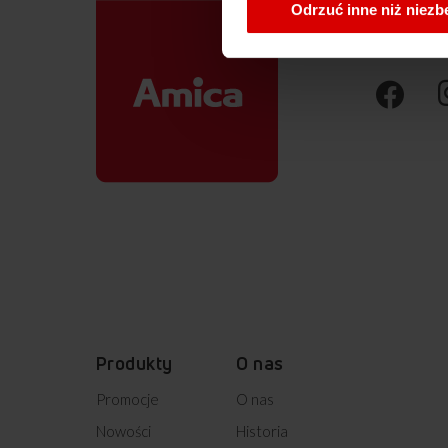
Odrzuć inne niż niez
Produkty
O nas
Promocje
O nas
Nowości
Historia