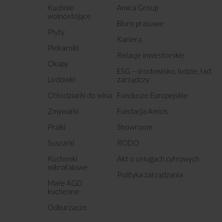
Kuchnie
Amica Group
wolnostojące
Biuro prasowe
Płyty
Kariera
Piekarniki
Relacje inwestorskie
Okapy
ESG – środowisko, ludzie, ład
Lodówki
zarządczy
Chłodziarki do wina
Fundusze Europejskie
Zmywarki
Fundacja Amicis
Pralki
Showroom
Suszarki
RODO
Kuchenki
Akt o usługach cyfrowych
mikrofalowe
Polityka zarządzania
Małe AGD
kuchenne
Odkurzacze