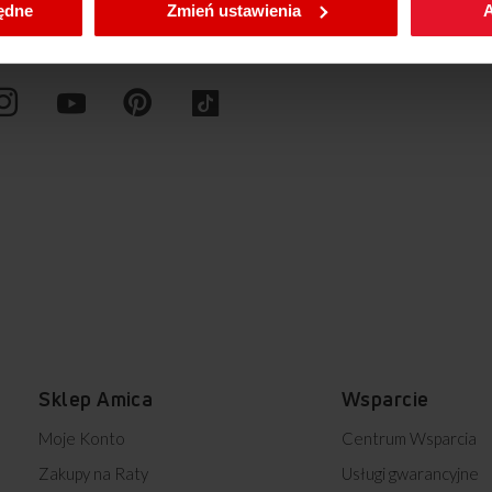
będne
Zmień ustawienia
A
Sklep Amica
Wsparcie
Moje Konto
Centrum Wsparcia
Zakupy na Raty
Usługi gwarancyjne