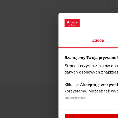
51
D
Zgoda
Szanujemy Twoją prywatno
Strona korzysta z plików co
danych osobowych znajdzie
Klikając
Akceptuję wszystk
korzystamy. Możesz też wybr
ustawienia.
W każdej chwili możesz zmi
cookies
.