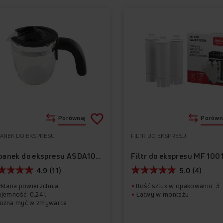
Porównaj
Porówn
ANEK DO EKSPRESU
FILTR DO EKSPRESU
Do
Usuń
ulubionych
z
Filtr do ekspresu MF 1001
Dzbanek do ekspresu ASDA1001
4.9 (11)
5.0 (4)
ulubionych
zklana powierzchnia
Ilość sztuk w opakowaniu: 3
jemność: 0.24 l
Łatwy w montażu
ożna myć w zmywarce