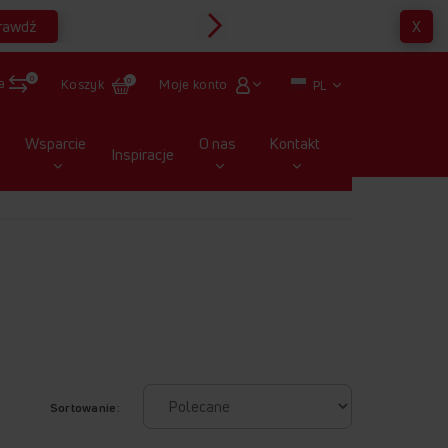
rawdź
X
Multirabaty
0
a
Moje konto
Koszyk
0
PL
Wsparcie
O nas
Kontakt
Inspiracje
Sortowanie: