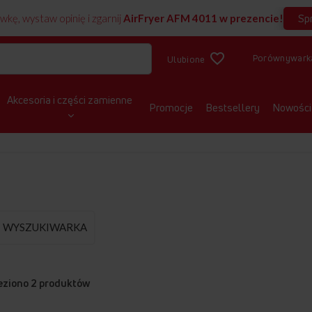
Sp
wkę, wystaw opinię i zgarnij
AirFryer AFM 4011 w prezencie!
Porównywark
Ulubione
Akcesoria i części zamienne
Promocje
Bestsellery
Nowości
WYSZUKIWARKA
eziono
2
produktów