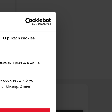
nerów
O plikach cookies
zasadach przetwarzania
w cookies, z których
iu, klikając
Zmień
Centrum
wsparcia Amica
801 801 800
 w zakładkę
Polityka
67 22 22 148