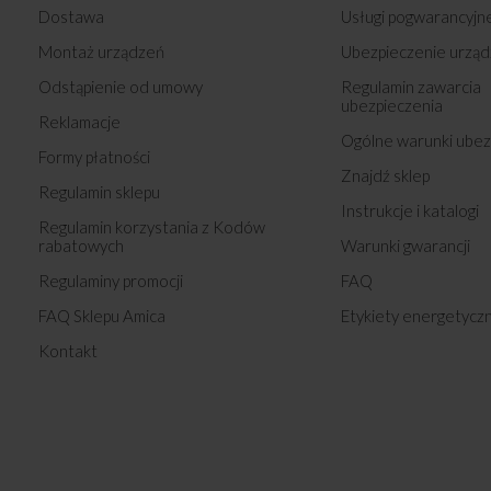
Dostawa
Usługi pogwarancyjn
Montaż urządzeń
Ubezpieczenie urząd
Odstąpienie od umowy
Regulamin zawarcia
ubezpieczenia
Reklamacje
Ogólne warunki ubez
Formy płatności
Znajdź sklep
Regulamin sklepu
Instrukcje i katalogi
Regulamin korzystania z Kodów
rabatowych
Warunki gwarancji
Regulaminy promocji
FAQ
FAQ Sklepu Amica
Etykiety energetycz
Kontakt