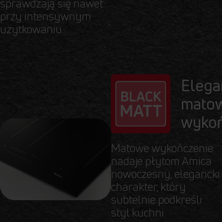
sprawdzają się nawet
przy intensywnym
użytkowaniu.
Elega
mato
wykoń
Matowe wykończenie
nadaje płytom Amica
nowoczesny, elegancki
charakter, który
subtelnie podkreśli
styl kuchni