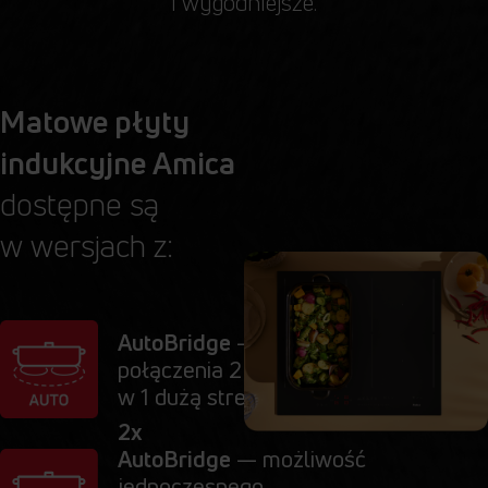
i wygodniejsze.
Matowe płyty
indukcyjne Amica
dostępne są
w wersjach z:
— możliwość
AutoBridge
połączenia 2 pól
w 1 dużą strefę grzania
2x
— możliwość
AutoBridge
jednoczesnego