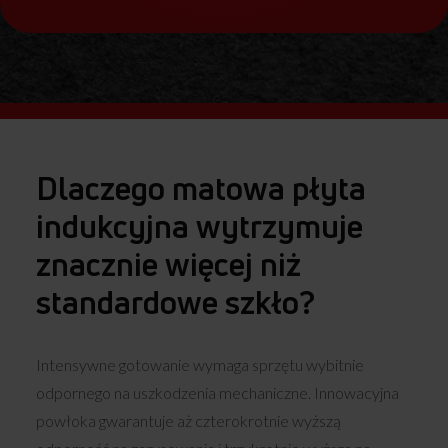
Dlaczego matowa płyta
indukcyjna wytrzymuje
znacznie więcej niż
standardowe szkło?
Intensywne gotowanie wymaga sprzętu wybitnie
odpornego na uszkodzenia mechaniczne. Innowacyjna
powłoka gwarantuje aż czterokrotnie wyższą