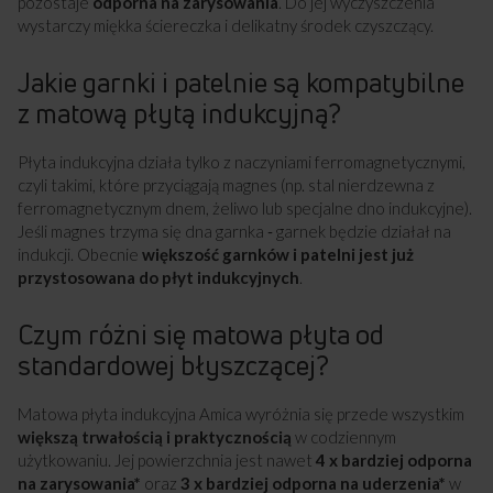
pozostaje
odporna na zarysowania
. Do jej wyczyszczenia
wystarczy miękka ściereczka i delikatny środek czyszczący.
Jakie garnki i patelnie są kompatybilne
z matową płytą indukcyjną?
Płyta indukcyjna działa tylko z naczyniami ferromagnetycznymi,
czyli takimi, które przyciągają magnes (np. stal nierdzewna z
ferromagnetycznym dnem, żeliwo lub specjalne dno indukcyjne).
Jeśli magnes trzyma się dna garnka ‑ garnek będzie działał na
indukcji. Obecnie
większość garnków i patelni jest już
przystosowana do płyt indukcyjnych
.
Czym różni się matowa płyta od
standardowej błyszczącej?
Matowa płyta indukcyjna Amica wyróżnia się przede wszystkim
większą trwałością i praktycznością
w codziennym
użytkowaniu. Jej powierzchnia jest nawet
4 x bardziej odporna
na zarysowania*
oraz
3 x bardziej odporna na uderzenia*
w