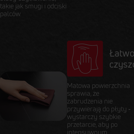
takie jak smugi i odciski
palców.
Łatwo
czysz
Matowa powierzchnia
sprawia, że
zabrudzenia nie
przywierają do płyty ‑
wystarczy szybkie
przetarcie, aby po
intensywnym