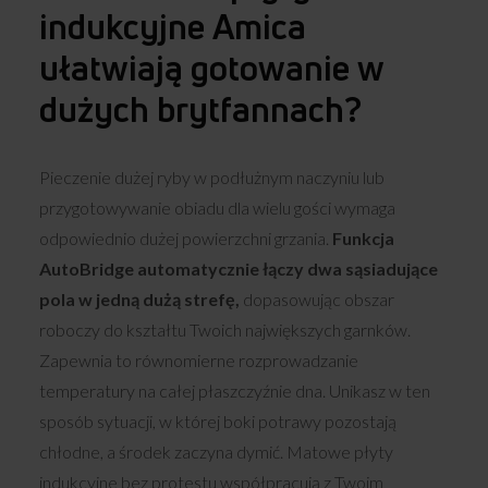
indukcyjne Amica
ułatwiają gotowanie w
dużych brytfannach?
Pieczenie dużej ryby w podłużnym naczyniu lub
przygotowywanie obiadu dla wielu gości wymaga
odpowiednio dużej powierzchni grzania.
Funkcja
AutoBridge automatycznie łączy dwa sąsiadujące
pola w jedną dużą strefę,
dopasowując obszar
roboczy do kształtu Twoich największych garnków.
Zapewnia to równomierne rozprowadzanie
temperatury na całej płaszczyźnie dna. Unikasz w ten
sposób sytuacji, w której boki potrawy pozostają
chłodne, a środek zaczyna dymić. Matowe płyty
indukcyjne bez protestu współpracują z Twoim