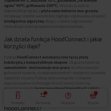
(
topienie 40°C, duszenie 70°C, gotowanie „na wolnym
ogniu” 90°C, grillowanie 200°C
). Wystarczy wybrać
odpowiedni program, a
płyta sama dobierze moc grzania
,
utrzymując stabilne warunki bez ciągłego regulowania ustawień.
Inteligentne algorytmy
dbają o stabilne nagrzewanie i
minimalizują ryzyko przypalania lub kipienia potraw.
Jak działa funkcja HoodConnect i jakie
korzyści daje?
Funkcja
HoodConnect automatycznie łączy płytę
indukcyjną z kompatybilnym okapem
. Okap uruchamia się
samodzielnie
i
dostosowuje moc pracy
do intensywności
gotowania na płycie, co poprawia komfort i wydajność usuwania
zapachów czy pary. Funkcja działa wyłącznie z okapami
wyposażonymi w technologię HoodConnect, które są
przystosowane do
bezprzewodowej komunikacji z płytą
.
0
0
Jak połączyć płytę z okapem przez
Produkty
Porównaj
Wsparcie
Koszyk
HoodConnect?