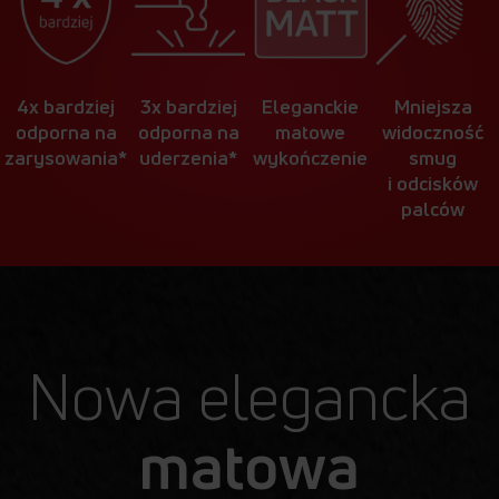
4x bardziej
3x bardziej
Eleganckie
Mniejsza
odporna na
odporna na
matowe
widoczność
zarysowania*
uderzenia*
wykończenie
smug
i odcisków
palców
Nowa elegancka
matowa