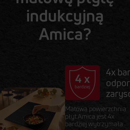
indukcyjną
Amica?
4x bar
odpor
zarys
Matowa powierzchnia
płyt Amica jest 4x
bardziej wytrzymała