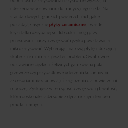
odporność na zarysowania i trzykrotnie wyższą na
uderzenia w porównaniu do tradycyjnego szkła. Na
standardowych, gładkich powierzchniach, jakie
posiadają klasyczne
płyty ceramiczne
, twarde
kryształki rozsypanej soli lub cukru mogą przy
przesuwaniu naczyń zwiększać ryzyko powstawania
mikrozarysowań. Wybierając matową płytę indukcyjną,
skutecznie minimalizujesz ten problem. Gwałtowne
odstawianie ciężkich, żeliwnych garnków na pola
grzewcze czy przypadkowe uderzenia kuchennymi
akcesoriami nie stanowią już zagrożenia dla powierzchni
roboczej. Zyskujesz w ten sposób zwiększoną trwałość,
która doskonale radzi sobie z dynamicznym tempem
prac kulinarnych.