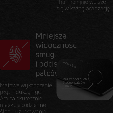
i harmonijnie wpisze
się w każdą aranżację.
Mniejsza
widoczność
smug
i odcisków
palców
Matowe wykończenie
płyt indukcyjnych
Amica skutecznie
maskuje codzienne
ślady użytkowania,