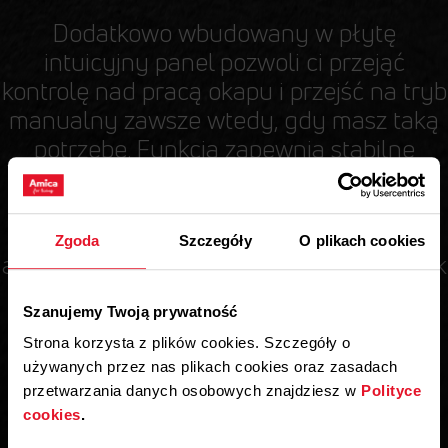
Dodatkowo wbudowany w płytę
intuicyjny panel pozwoli ci przejąć
kontrolę nad pracą okapu i przejść na tryb
manualny zawsze wtedy, gdy masz taką
potrzebę. Funkcja zapewnia stabilne
połączenie — nie musisz się martwić, że
zasłonisz jakiś czujnik pokrywą czy
garnkiem. Wszystko dzieje się
Zgoda
Szczegóły
O plikach cookies
automatycznie, by zdjąć Tobie z głowy jak
najwięcej!
Szanujemy Twoją prywatność
Strona korzysta z plików cookies. Szczegóły o
używanych przez nas plikach cookies oraz zasadach
przetwarzania danych osobowych znajdziesz w
Polityce
AutoBridge
cookies
.