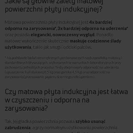
Jakie są główne zalety matowej
powierzchni płyty indukcyjnej?
Matowa powierzchnia płyty indukcyjnej jest
4x bardziej
odporna na zarysowania*, 3x bardziej odporna na uderzenia*
oraz posiada
elegancki, nowoczesny wygląd
. Ponadto
matowe wykończenie skutecznie
maskuje codzienne ślady
użytkowania
, takie jak smugi i odciski palców.
* Na podstawie badań wewnętrznych porównawczych szyb z powłoką matową i
standardowych błyszczących, wykonanych w warunkach laboratoryjnych przy
zachowaniu jednolitych procedur. Testy obejmowały odporność na uderzenia
(upuszczenie kuli stalowej 0,5 kg oraz garnka 4,5 kg) oraz odporność na
zarysowania(przesuwanie papieru ściernego z obciążeniem).
Czy matowa płyta indukcyjna jest łatwa
w czyszczeniu i odporna na
zarysowania?
Tak, jej gładka powierzchnia pozwala
szybko usunąć
zabrudzenia
, a przy normalnym użytkowaniu powierzchnia