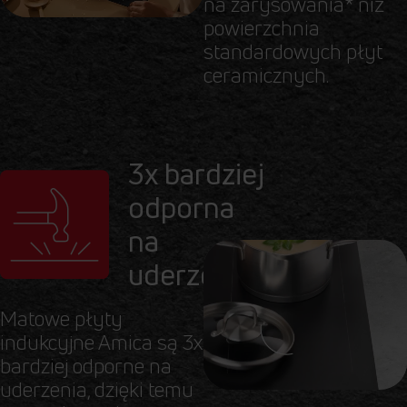
na zarysowania* niż
powierzchnia
standardowych płyt
ceramicznych.
3x bardziej
odporna
na
uderzenia*
Matowe płyty
indukcyjne Amica są 3x
bardziej odporne na
uderzenia, dzięki temu