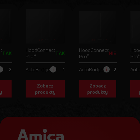
t
HoodConnect
HoodConnect
Hoo
TAK
TAK
NIE
Pro
®
Pro
®
Pro
AutoBridge
AutoBridge
Aut
2
1
2
z
Zobacz
Zobacz
y
produkty
produkty