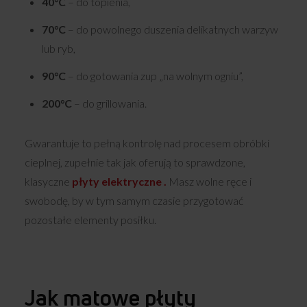
40°C
– do topienia,
70°C
– do powolnego duszenia delikatnych warzyw
lub ryb,
90°C
– do gotowania zup „na wolnym ogniu”,
200°C
– do grillowania.
Gwarantuje to pełną kontrolę nad procesem obróbki
cieplnej, zupełnie tak jak oferują to sprawdzone,
klasyczne
płyty elektryczne .
Masz wolne ręce i
swobodę, by w tym samym czasie przygotować
pozostałe elementy posiłku.
Jak matowe płyty