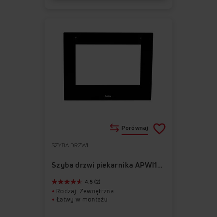
Porównaj
SZYBA DRZWI
Do
Usuń
ulubionych
z
Szyba drzwi piekarnika APWI1016
ulubionych
4.5 (2)
Rodzaj: Zewnętrzna
Łatwy w montażu