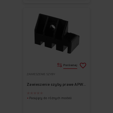
Porównaj
ZAWIESZENIE SZYBY
Do
Usuń
ulubionych
z
Zawieszenie szyby prawe APWI1006-1
ulubionych
Pasujący do różnych modeli