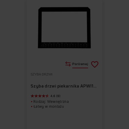
Porównaj
SZYBA DRZWI
Do
Usuń
ulubionych
z
Szyba drzwi piekarnika APWI1014
ulubionych
4.6 (9)
Rodzaj: Wewnętrzna
Łatwy w montażu