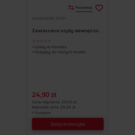
Porównaj
ZAWIESZENIE SZYBY
Do
Usuń
ulubionych
z
Zawieszenie szyby wewnętrznej prawe APWI1002-2
ulubionych
Łatwy w montażu
Pasujący do różnych modeli
24,90 zł
Cena regularna
29,00 zł
Najniższa cena: 29,00 zł
Dostępne
Dodaj do koszyka