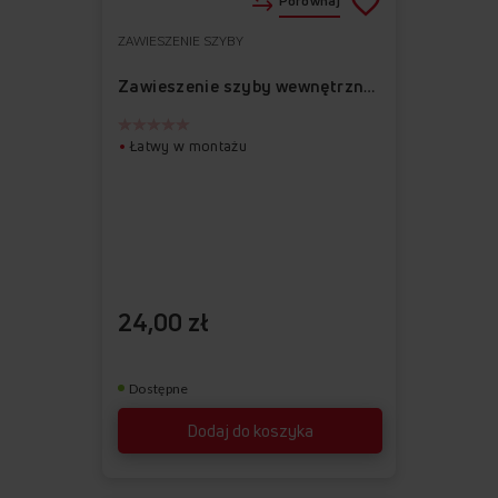
Porównaj
ZAWIESZENIE SZYBY
Do
Usuń
ulubionych
z
Zawieszenie szyby wewnętrznej lewe APWI1003-1
ulubionych
Łatwy w montażu
24,00 zł
Dostępne
Dodaj do koszyka