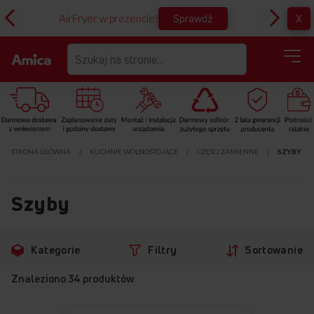
Sprawdź
X
AirFryer w prezencie!
D
STRONA GŁÓWNA
KUCHNIE WOLNOSTOJĄCE
CZĘŚCI ZAMIENNE
SZYBY
Szyby
Przejdź
Przejdź
Kategorie
Filtry
Sortowanie
do
do
filtrów
produktów
Znaleziono
34
produktów