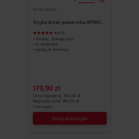
SZYBA DRZWI
Do
Usuń
ulubionych
z
Szyba drzwi piekarnika APWI1017
ulubionych
5.0 (7)
Rodzaj: Zewnętrzna
Z refleksem
Łatwy w montażu
179,90 zł
Cena regularna
184,00 zł
Najniższa cena: 184,00 zł
Dostępne
Dodaj do koszyka