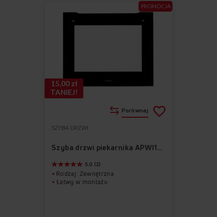
PROMOCJA
15,00 zł
TANIEJ!
Porównaj
SZYBA DRZWI
Do
Usuń
ulubionych
z
Szyba drzwi piekarnika APWI1013
ulubionych
5.0 (2)
Rodzaj: Zewnętrzna
Łatwy w montażu