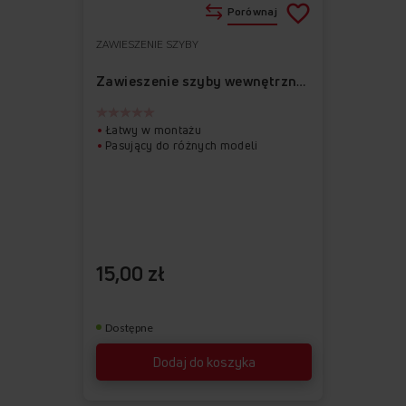
Porównaj
ZAWIESZENIE SZYBY
Do
Usuń
ulubionych
z
Zawieszenie szyby wewnętrznej lewe APWI1001-1
ulubionych
Łatwy w montażu
Pasujący do różnych modeli
15,00 zł
Dostępne
Dodaj do koszyka