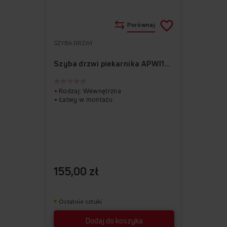
Porównaj
SZYBA DRZWI
Do
Usuń
ulubionych
z
Szyba drzwi piekarnika APWI1021
ulubionych
Rodzaj: Wewnętrzna
Łatwy w montażu
155,00 zł
Ostatnie sztuki
Dodaj do koszyka