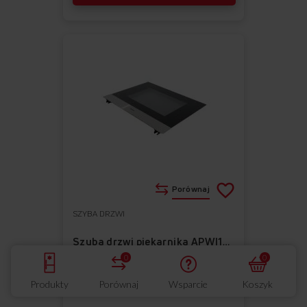
Porównaj
SZYBA DRZWI
Do
Usuń
ulubionych
z
Szyba drzwi piekarnika APWI1043
0
0
ulubionych
Rodzaj: Zewnętrzna
Produkty
Porównaj
Wsparcie
Koszyk
Łatwy w montażu