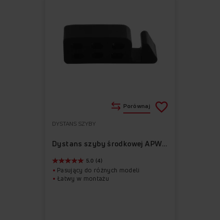
Porównaj
DYSTANS SZYBY
Do
Usuń
ulubionych
z
Dystans szyby środkowej APWI1005-2
ulubionych
5.0 (4)
Pasujący do różnych modeli
Łatwy w montażu