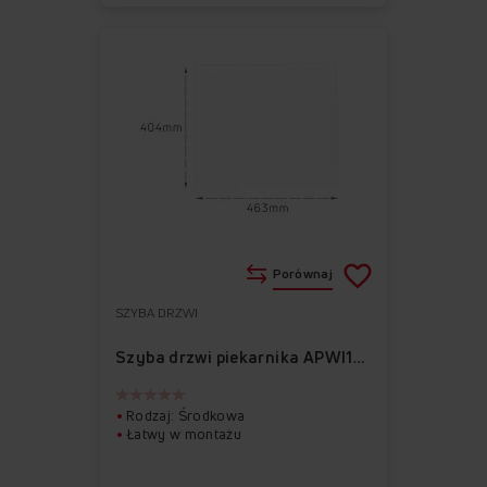
Porównaj
SZYBA DRZWI
Do
Usuń
ulubionych
z
Szyba drzwi piekarnika APWI1020
ulubionych
Rodzaj: Środkowa
Łatwy w montażu