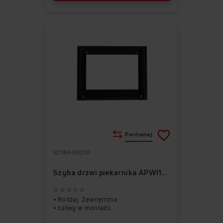
Porównaj
SZYBA DRZWI
Do
Usuń
ulubionych
z
Szyba drzwi piekarnika APWI1026
ulubionych
Rodzaj: Zewnętrzna
Łatwy w montażu