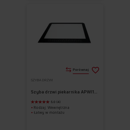
Porównaj
SZYBA DRZWI
Do
Usuń
ulubionych
z
Szyba drzwi piekarnika APWI1018
ulubionych
5.0 (4)
Rodzaj: Wewnętrzna
Łatwy w montażu