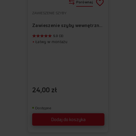
Porównaj
ZAWIESZENIE SZYBY
Do
Usuń
ulubionych
z
Zawieszenie szyby wewnętrznej prawe APWI1003-2
ulubionych
5.0 (3)
Łatwy w montażu
24,00 zł
Dostępne
Dodaj do koszyka