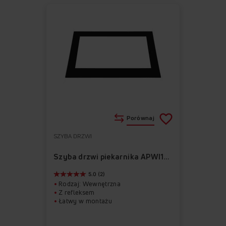
Porównaj
SZYBA DRZWI
Do
Usuń
ulubionych
z
Szyba drzwi piekarnika APWI1008
ulubionych
5.0 (2)
Rodzaj: Wewnętrzna
Z refleksem
Łatwy w montażu