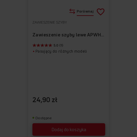
Porównaj
ZAWIESZENIE SZYBY
Do
Usuń
ulubionych
z
Zawieszenie szyby lewe APWH1001
ulubionych
5.0 (1)
Pasujący do różnych modeli
24,90 zł
Dostępne
Dodaj do koszyka