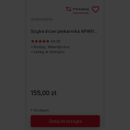
Porównaj
SZYBA DRZWI
Do
Usuń
ulubionych
z
Szyba drzwi piekarnika APWI1019
ulubionych
5.0 (2)
Rodzaj: Wewnętrzna
Łatwy w montażu
155,00 zł
Dostępne
Dodaj do koszyka