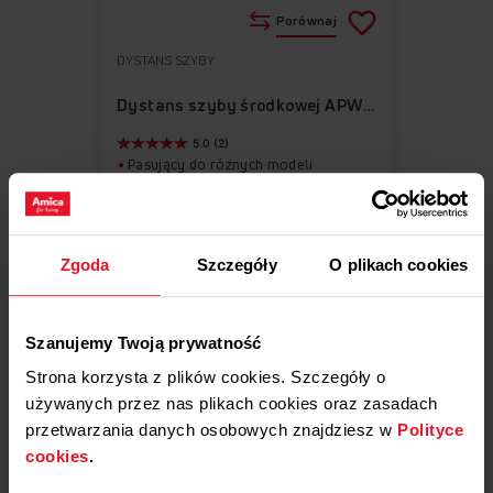
Porównaj
DYSTANS SZYBY
Do
Usuń
ulubionych
z
Dystans szyby środkowej APWI1005-1
ulubionych
5.0 (2)
Pasujący do różnych modeli
Łatwy w montażu
Zgoda
Szczegóły
O plikach cookies
19,00 zł
Szanujemy Twoją prywatność
Strona korzysta z plików cookies. Szczegóły o
używanych przez nas plikach cookies oraz zasadach
Dostępne
przetwarzania danych osobowych znajdziesz w
Polityce
Dodaj do koszyka
cookies
.