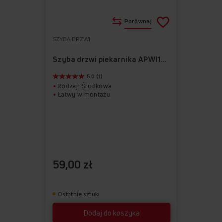
Porównaj
SZYBA DRZWI
Do
Usuń
ulubionych
z
Szyba drzwi piekarnika APWI1024
ulubionych
5.0 (1)
Rodzaj: Środkowa
Łatwy w montażu
59,00 zł
Ostatnie sztuki
Dodaj do koszyka