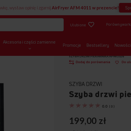
Sp
wkę, wystaw opinię i zgarnij
AirFryer AFM 4011 w prezencie!
Porównywark
Ulubione
Akcesoria i części zamienne
Promocje
Bestsellery
Nowości
STRONA GŁÓWNA
CZĘŚCI ZAMIENNE
SZYBA DRZWI PIEKARNIKA APWI1026
Dodaj do porównania
Do ul
SZYBA DRZWI
Szyba drzwi pi
0.0
(
0
)
199,00 zł