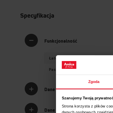
Specyfikacja
Funkcjonalność
Łatwy w montażu
Pasujący do różnych modeli
Zgoda
Dane logistyczne
Szanujemy Twoją prywatno
Strona korzysta z plików co
Dane techniczne
danych osobowych znajdzie