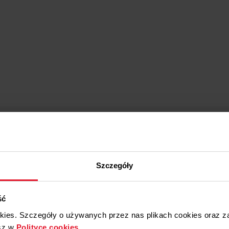
57083
58659
57099
57100
58122
Tak
Tak
Szczegóły
ść
okies. Szczegóły o używanych przez nas plikach cookies oraz 
sz w
Polityce cookies
.