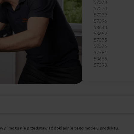
57073
57074
57079
57096
58643
58652
57075
57076
57781
58685
57098
58640
57909
57783
57077
57078
57097
57080
57081
Rozwiń pełny opis
57082
57782
ądowy i mogą nie przedstawiać dokładnie tego modelu produktu.