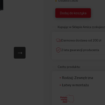
Ostatnie sztuki
9078975
Dodaj do koszyka
Kupując w Sklepie Amica zyskujesz
Darmowa dostawa od 200 zł
2 lata gwarancji producenta
Cechy produktu:
Rodzaj: Zewnętrzna
Łatwy w montażu