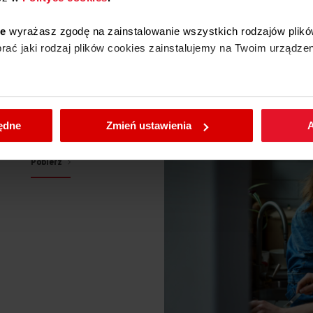
ie
wyrażasz zgodę na zainstalowanie wszystkich rodzajów plikó
ać jaki rodzaj plików cookies zainstalujemy na Twoim urządzen
enić wybrane przez Ciebie ustawienia plików cookies wchodząc
będne
Zmień ustawienia
A
ce
Pobierz