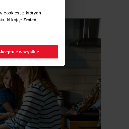
w cookies, z których
iu, klikając
Zmień
 w zakładkę
Polityka
kceptuję wszystkie