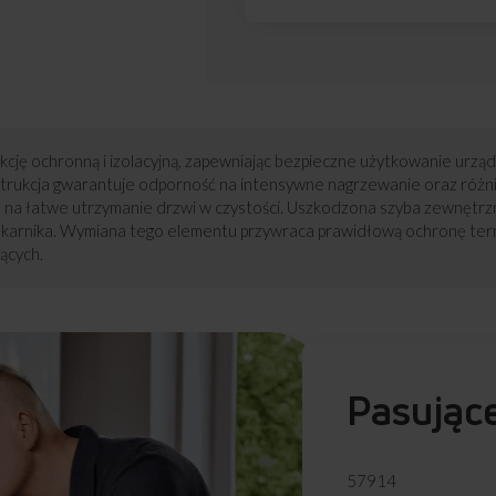
kcję ochronną i izolacyjną, zapewniając bezpieczne użytkowanie urz
strukcja gwarantuje odporność na intensywne nagrzewanie oraz różnic
a na łatwe utrzymanie drzwi w czystości. Uszkodzona szyba zewnętrz
ekarnika. Wymiana tego elementu przywraca prawidłową ochronę term
ących.
Pasując
57914