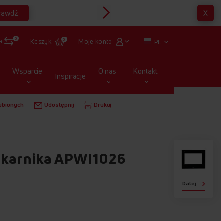
rawdź
X
Multirabaty
0
a
Moje konto
Koszyk
0
PL
Wsparcie
O nas
Kontakt
Inspiracje
PIEKARNIKI I KUCHNIE WOLNOSTOJĄCE
SZYBY
ubionych
Udostępnij
Drukuj
ekarnika APWI1026
Dalej