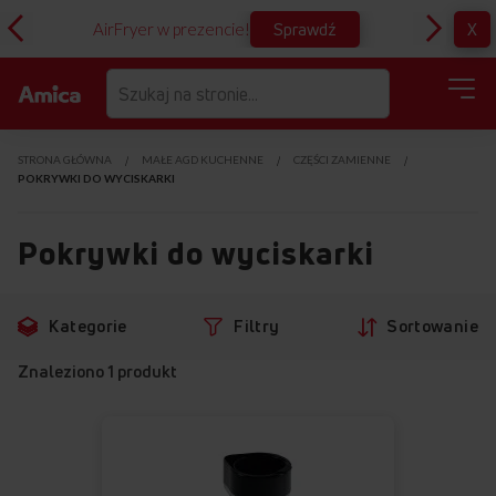
Sprawdź
X
AirFryer w prezencie!
D
STRONA GŁÓWNA
MAŁE AGD KUCHENNE
CZĘŚCI ZAMIENNE
POKRYWKI DO WYCISKARKI
Pokrywki do wyciskarki
Przejdź
Przejdź
Kategorie
Filtry
Sortowanie
do
do
filtrów
produktów
Znaleziono
1
produkt