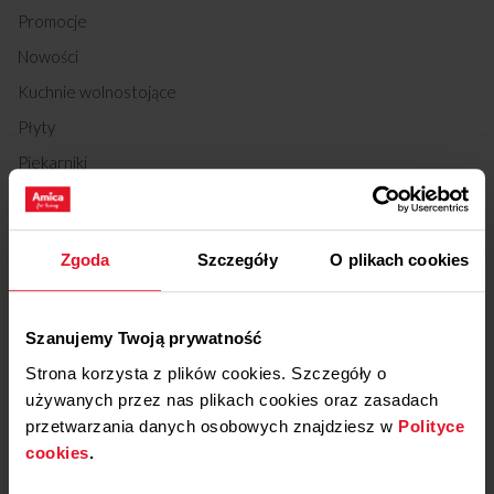
Promocje
Nowości
Kuchnie wolnostojące
Płyty
Piekarniki
Okapy
Lodówki
Zgoda
Szczegóły
O plikach cookies
Chłodziarki do wina
Zmywarki
Pralki
Szanujemy Twoją prywatność
Strona korzysta z plików cookies. Szczegóły o
Suszarki
używanych przez nas plikach cookies oraz zasadach
Kuchenki mikrofalowe
przetwarzania danych osobowych znajdziesz w
Polityce
Małe AGD kuchenne
cookies
.
Odkurzacze