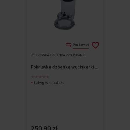
Porównaj
POKRYWKA DZBANKA WYCISKARKI
Do
Usuń
ulubionych
z
Pokrywka dzbanka wyciskarki APJ1001
ulubionych
Łatwy w montażu
250,90 zł