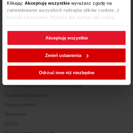
Klikając
Akceptuję wszystkie
wyrażasz zgodę na
zainstalowanie wszystkich rodzajów plików cookies, z
O nas
których korzystamy. Możesz też wybrać jaki rodzaj
plików cookies zainstalujemy na Twoim urządzeniu,
O nas
klikając
Zmień ustawienia.
Historia
Akceptuję wszystkie
W każdej chwili możesz zmienić wybrane przez Ciebie
Amica Group
ustawienia plików cookies wchodząc w zakładkę
Zmień ustawienia
Biuro prasowe
Polityka cookies
.
Kariera
Odrzuć inne niż niezbędne
Relacje inwestorskie
ESG – środowisko, ludzie, ład zarządczy
Fundusze Europejskie
Fundacja Amicis
Showroom
RODO