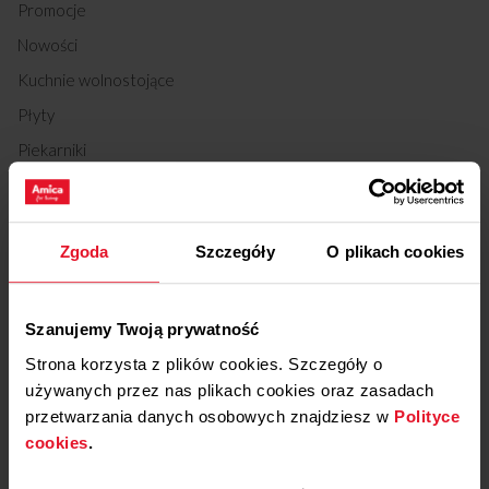
Promocje
Nowości
Kuchnie wolnostojące
Płyty
Piekarniki
Okapy
Lodówki
Zgoda
Szczegóły
O plikach cookies
Chłodziarki do wina
Zmywarki
Pralki
Szanujemy Twoją prywatność
Suszarki
Strona korzysta z plików cookies. Szczegóły o
używanych przez nas plikach cookies oraz zasadach
Kuchenki mikrofalowe
przetwarzania danych osobowych znajdziesz w
Polityce
Małe AGD kuchenne
cookies
.
Odkurzacze