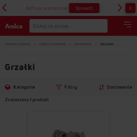
Sprawdź
X
AirFryer w prezencie!
D
STRONA GŁÓWNA
CZĘŚCI ZAMIENNE
ZMYWARKI
GRZAŁKI
Grzałki
Przejdź
Przejdź
Kategorie
Filtry
Sortowanie
do
do
filtrów
produktów
Znaleziono
1
produkt