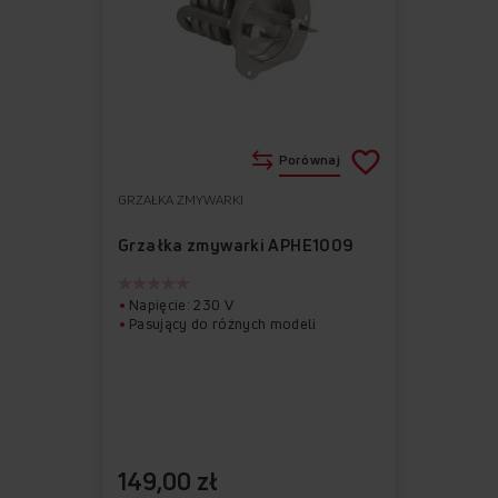
Porównaj
GRZAŁKA ZMYWARKI
Do
Usuń
ulubionych
z
Grzałka zmywarki APHE1009
ulubionych
Napięcie: 230 V
Pasujący do różnych modeli
149,00 zł