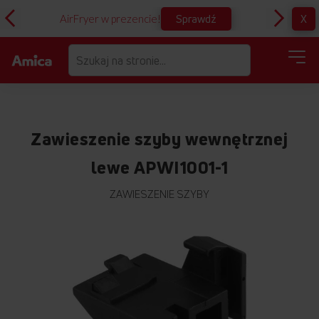
Sprawdź
X
AirFryer w prezencie!
D
Zawieszenie szyby wewnętrznej
lewe APWI1001-1
ZAWIESZENIE SZYBY
Przejdź
na
koniec
galerii