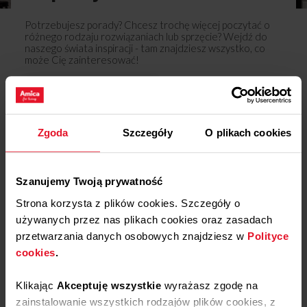
52875
52876
Potrzebujesz porady? Chcesz trochę więcej poczytać o
52877
różnego rodzaju rozwiązaniach lub sprzęcie? Wejdź do
52878
naszego świata inspiracji - tam znajdziesz wszystko, co
może Cię zainteresować!
52879
52880
52881
Dowiedz się więcej
52882
52883
52886
Zgoda
Szczegóły
O plikach cookies
Opinie
52887
52888
Podziel się
52889
Szanujemy Twoją prywatność
swoją opinią o
52890
Strona korzysta z plików cookies. Szczegóły o
52891
Zawieszenie szyby
wewnętrznej lewe APWI1001-1
52892
używanych przez nas plikach cookies oraz zasadach
Dodaj opinię
52893
przetwarzania danych osobowych znajdziesz w
Polityce
52894
cookies
.
53101
Produkt nie posiada recenzji
53222
Klikając
Akceptuję wszystkie
wyrażasz zgodę na
53223
zainstalowanie wszystkich rodzajów plików cookies, z
53224