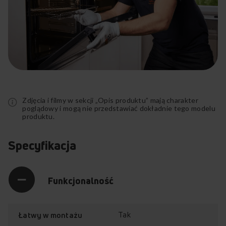
51286
51288
51290
51292
51294
51296
51300
Rozwiń
51302
pełny
51312
opis
51314
Zdjęcia i filmy w sekcji „Opis produktu” mają charakter
51568
poglądowy i mogą nie przedstawiać dokładnie tego modelu
produktu.
51570
51572
51778
Specyfikacja
51780
51782
51784
Funkcjonalność
51786
51788
51790
51792
Tak
Łatwy w montażu
51794