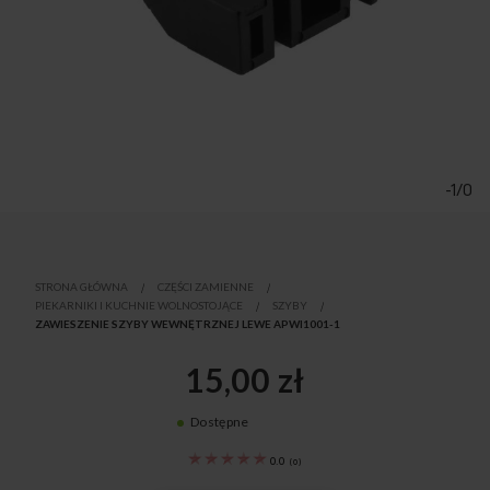
Przejdź
na
początek
-1/0
galerii
STRONA GŁÓWNA
CZĘŚCI ZAMIENNE
PIEKARNIKI I KUCHNIE WOLNOSTOJĄCE
SZYBY
ZAWIESZENIE SZYBY WEWNĘTRZNEJ LEWE APWI1001-1
15,00 zł
Dostępne
8026852
0.0
(
0
)