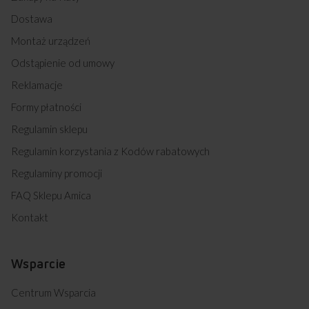
618GE3.33HZPTANQ(W) (kod: 54041)
Dostawa
618GE3.33HZPTANQ(XX) (kod: 54042)
Montaż urządzeń
618GE3.43HZPTADNQ(W) (kod: 54043)
618GE3.43HZPTADNQ(XX) (kod: 54044)
Odstąpienie od umowy
618GE3.43HZPTAKDNAQ(W) (kod: 54045)
Reklamacje
618GE3.43HZPTAKDPNAQ(XX) (kod: 54046)
618GG4.43HZPMSQ(W) (kod: 54047)
Formy płatności
618GG4.43HZPMSQ(XX) (kod: 54048)
Regulamin sklepu
618GG5.43HZPMSDNAQ(XX) (kod: 54049)
618IE3.468HTAKDPQ(XX) (kod: 54050)
Regulamin korzystania z Kodów rabatowych
58IE3.320HTADQ(W) (kod: 54583)
58IE3.318HTADQ(XV) (kod: 54584)
Regulaminy promocji
58IE3.319HTAKDPQ(XV) (kod: 54585)
FAQ Sklepu Amica
614GCE3.33ZPTSAQ(XL) (kod: 54713)
620GE3.33ZPTAFQ(XX) (kod: 54714)
Kontakt
58GG4.33HZPTABNQ(W) (kod: 54743)
58GG4.33HZPTABNQ(XX) (kod: 54744)
618GG5.43HZPTABDNQ(XX) (kod: 54745)
Wsparcie
57CE3.315HTAQ(XX) (kod: 54749)
57GE2.33HZPTA(W) (kod: 54752)
Centrum Wsparcia
57GE2.33HZPTA(XX) (kod: 54753)