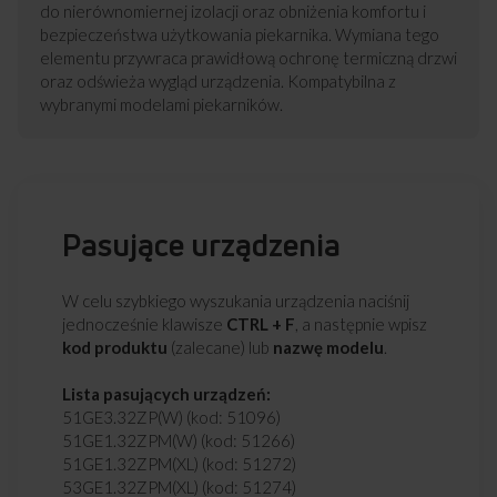
do nierównomiernej izolacji oraz obniżenia komfortu i
bezpieczeństwa użytkowania piekarnika. Wymiana tego
elementu przywraca prawidłową ochronę termiczną drzwi
oraz odświeża wygląd urządzenia. Kompatybilna z
wybranymi modelami piekarników.
Pasujące urządzenia
W celu szybkiego wyszukania urządzenia naciśnij
jednocześnie klawisze
CTRL + F
, a następnie wpisz
kod produktu
(zalecane) lub
nazwę modelu
.
Lista pasujących urządzeń:
51GE3.32ZP(W) (kod: 51096)
51GE1.32ZPM(W) (kod: 51266)
51GE1.32ZPM(XL) (kod: 51272)
53GE1.32ZPM(XL) (kod: 51274)