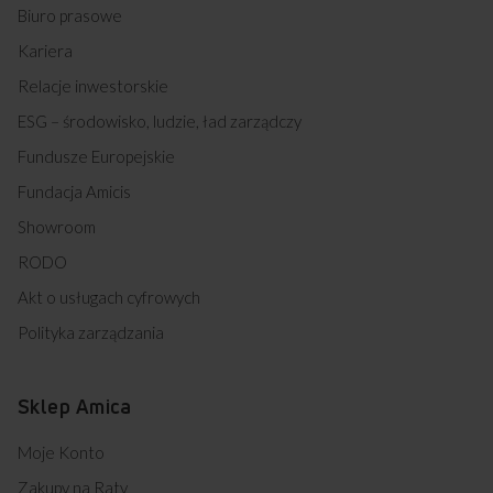
58GG5.43HZPMSNQ(XX) (kod: 54019)
Biuro prasowe
58ME2.35HZPMS(W) ECO (kod: 54020)
Kariera
58ME4.38HZPMS(W) ECO (kod: 54021)
608CE3.434TSDQ(XL) (kod: 54022)
Relacje inwestorskie
608GE3.33ZPTSNQ(WL) (kod: 54023)
ESG – środowisko, ludzie, ład zarządczy
608GE3.33ZPTSNQ(XL) (kod: 54024)
608GE3.43ZPTSKDNAQ(WL) (kod: 54025)
Fundusze Europejskie
608GE3.43ZPTSKDNAQ(XL) (kod: 54026)
614CE3.334TSKDQ(XXL) (kod: 54027)
Fundacja Amicis
614CE3.434TSKDPHAQ(XXL) (kod: 54028)
Showroom
614GCE3.33ZPAQ(XL) (kod: 54029)
614GCE3.43ZPTSAQ(XL) (kod: 54030)
RODO
614GCE3.43ZPTSKDPAQ(XL) (kod: 54031)
Akt o usługach cyfrowych
614MCE3.45ZPTSDQ(XL) (kod: 54032)
618CE3.332HTAQ(W) (kod: 54033)
Polityka zarządzania
618CE3.333HQ(W) (kod: 54034)
618CE3.333HTAQ(XX) (kod: 54035)
618CE3.434HTAKDQ(W) (kod: 54036)
Sklep Amica
618CE3.434HTAKDQ(XX) (kod: 54037)
618GE1.33HZPTAQ(W) (kod: 54038)
Moje Konto
618GE2.33HZPMSNQ(W) (kod: 54039)
Zakupy na Raty
618GE2.33HZPTANQ(XX) (kod: 54040)