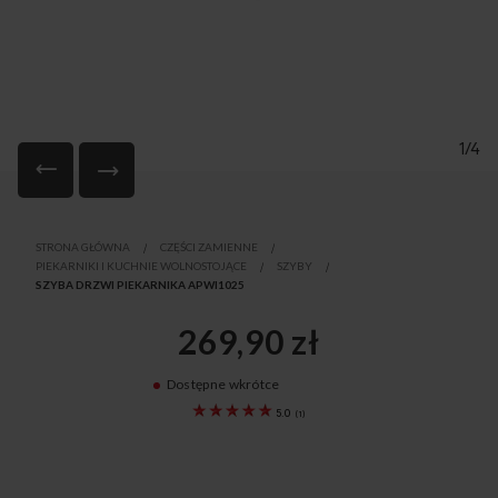
1/4
Przejdź
na
STRONA GŁÓWNA
CZĘŚCI ZAMIENNE
początek
PIEKARNIKI I KUCHNIE WOLNOSTOJĄCE
SZYBY
galerii
SZYBA DRZWI PIEKARNIKA APWI1025
269,90 zł
Dostępne wkrótce
9075241
5.0
(
1
)