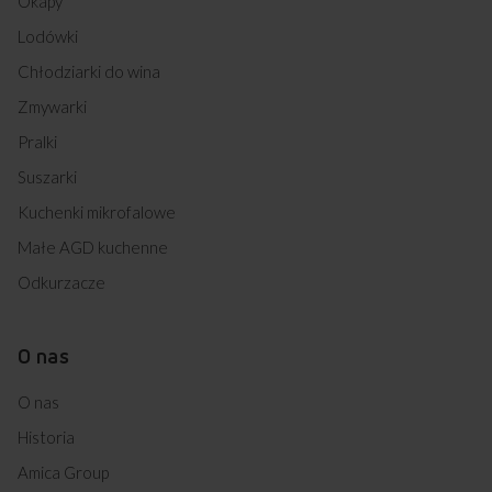
Okapy
58CE2.315HQ(XX) (kod: 53992)
Lodówki
58CE3.315HTAQ(W) (kod: 53993)
58CE3.413HTAKDPQ(XX) (kod: 53994)
Chłodziarki do wina
58CE3.413HTAQ(XX) (kod: 53995)
58EE1.20(W) (kod: 53996)
Zmywarki
58GE1.23Z(W) (kod: 53998)
Pralki
58GE2.33HZP(XX) (kod: 53999)
58GE2.33HZPTA(W) (kod: 54001)
Suszarki
58GE2.33HZPTA(XX) (kod: 54002)
Kuchenki mikrofalowe
58GE3.33HZPMSQ(W) (kod: 54003)
58GE3.33HZPMSQ(XX) (kod: 54004)
Małe AGD kuchenne
58GE3.33HZPQ(W) (kod: 54005)
Odkurzacze
58GE3.33HZPTADAQ(W) (kod: 54006)
58GE3.33HZPTADNAQ(XX) (kod: 54007)
58GE3.33HZPTAQ(W) (kod: 54008)
O nas
58GE3.33HZPTAQ(XX) (kod: 54009)
58GE3.43HZPTADNAQ(W) (kod: 54010)
O nas
58GE3.43HZPTADNAQ(XX) (kod: 54011)
58GE3.43HZPTADQ(XX) (kod: 54012)
Historia
58GG5.33HZPMQ(W) (kod: 54017)
Amica Group
58GG5.43HZPMSNQ(W) (kod: 54018)