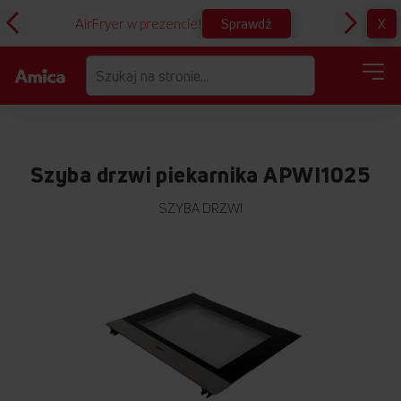
Sprawdź
X
AirFryer w prezencie!
D
Szyba drzwi piekarnika APWI1025
SZYBA DRZWI
Przejdź
na
koniec
galerii