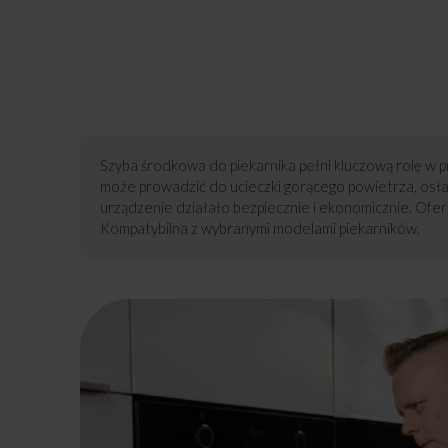
Szyba środkowa do piekarnika pełni kluczową rolę w p
może prowadzić do ucieczki gorącego powietrza, osłab
urządzenie działało bezpiecznie i ekonomicznie. Ofer
Kompatybilna z wybranymi modelami piekarników.