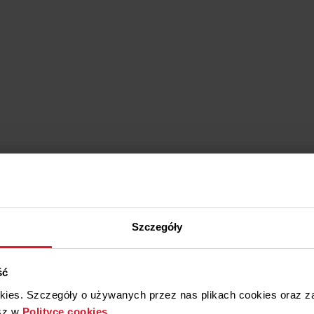
ED47637BA+ X-TYPE
ED57689XA+ X-TYPE
ED57687XA+ X-TYPE
ED57689BA+ X-TYPE
ED57687BA+ X-TYPE
ED57689WA+ X-TYPE
ED57687WA+ X-TYPE
ED47638XA+ X-TYPE
ED47636XA+ X-TYPE
ED47634XA+ X-TYPE
Tak
ED47632XA+ X-TYPE
ED47638BA+ X-TYPE
ED47636BA+ X-TYPE
Tak
ED47634BA+ X-TYPE
ED57689XA+ X-TYPE
Szczegóły
ED57689BA+ X-TYPE
ED57369XA+ X-TYPE
ED57369BA+ X-TYPE
ść
ED87669XA+ X-TYPE
ED87669BA+ X-TYPE
okies. Szczegóły o używanych przez nas plikach cookies oraz 
ED87689BA+ X-TYPE
sz w
Polityce cookies
.