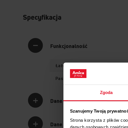
Specyfikacja
Funkcjonalność
Łatwy w montażu
Pasujący do różnych modeli
Zgoda
Dane logistyczne
Szanujemy Twoją prywatno
Strona korzysta z plików co
Dane techniczne
danych osobowych znajdzie