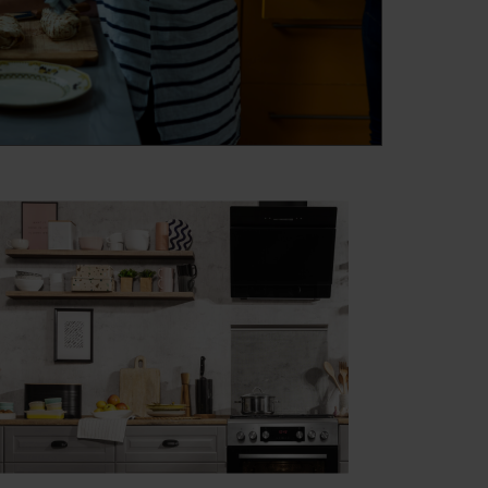
PNA(XX) (kod: 57080)
AAI(W) (kod: 57081)
AI(XX) (kod: 57082)
P(XX) (kod: 57083)
SDPNA(W) (kod: 57084)
SDPNA(XX) (kod: 57085)
DPNA(W) (kod: 57086)
DPNA(XX) (kod: 57087)
DPNA(XX) (kod: 57088)
A(XX) (kod: 57090)
(XX) (kod: 57091)
A(XX) (kod: 57092)
KDPA(XX) (kod: 57093)
B(XX) (kod: 57094)
XX) (kod: 57095)
F(XX) (kod: 57096)
DPNA(W) (kod: 57097)
DPNA(XX) (kod: 57098)
(XX) (kod: 57099)
NASC(XX) (kod: 57100)
kod: 57113)
OPENUP (kod: 57114)