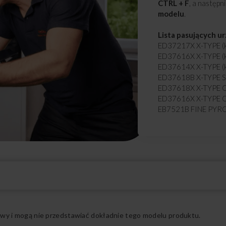
CTRL + F
, a następn
modelu
.
Lista pasujących u
ED37217X X-TYPE (
ED37616X X-TYPE (
ED37614X X-TYPE (
ED37618B X-TYPE S
ED37618X X-TYPE O
ED37616X X-TYPE O
EB7521B FINE PYRO
ED37610X X-TYPE O
ED37618B X-TYPE O
ED37616B X-TYPE O
ED37614B X-TYPE O
ED37610B X-TYPE O
ED37619W X-TYPE 
ED37617W X-TYPE 
ED47639XA+ X-TYPE
Rozwiń pełny opis
ED47637XA+ X-TYPE
ED47639BA+ X-TYPE
ądowy i mogą nie przedstawiać dokładnie tego modelu produktu.
ED47638BA+ X-TYPE