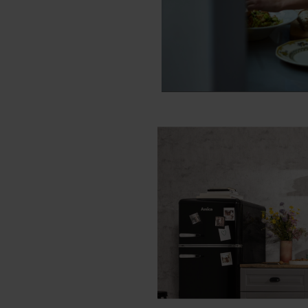
6118GES2.33HZPTAD
6118GEH3.33PAHZPT
6118GE3.33PAHZPTA
6118IED3.475HTAKD
6123GE3.33PAHZPT
6123GE3.33PAHZPT
6123GED3.39HZPTS
6123GED3.39HZPTS
6123GE3.43HZPTSK
6226CE3.434TSKDPH
6226GCEH2.33ZPTSA
6226GCED3.33ZPTSD
6226GCED3.43ZPTS
6226IED3.375TSDPH
6226MCE3.45ZPTSD(
6117GET3.33HZPTAA
6118GES2.33HZPTA
6117GET3.39HZPTA
6120GE3.33ZPTADPA
6120GE3.33ZPTADP
ED37635X STUDIO (
ED37615B STUDIO 