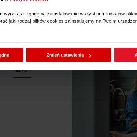
ED87389BA+ X-TYPE
ED57638BA+ Q-TYPE
ie
wyrażasz zgodę na zainstalowanie wszystkich rodzajów plikó
ED57636BA+ Q-TYPE
ać jaki rodzaj plików cookies zainstalujemy na Twoim urządzen
ED57634BA+ Q-TYPE
ED57638WA+ Q-TYPE
ED57636WA+ Q-TYPE
ED57634WA+ Q-TYPE
enić wybrane przez Ciebie ustawienia plików cookies wchodząc
ED57679BA+ Q-TYP
będne
Zmień ustawienia
A
ED57679WA+ Q-TYP
ED87689BA+ Q-TYP
ce
ED87389BA+ Q-TYPE
Pobierz
ED3751W FUSION (k
ED3761B FUSION (k
ED57689XA+ X-TYPE
6117GE2.33HZPTAD
6117GE2.33HZPTADP
6117GED3.33PAHZP
6117GED3.33PAHZP
6118GES2.33HZPTA
6118GES2.33HZPTAD
6117GET2.33HZPTA