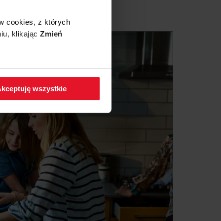
 STEAM (kod: 56964)
 WIFI (kod: 56965)
w cookies, z których
 WIFI (kod: 56966)
iu, klikając
Zmień
 WIFI (kod: 56967)
 WIFI (kod: 56968)
 WIFI (kod: 56969)
 WIFI (kod: 56970)
 w zakładkę
Polityka
E OPENUP (kod: 56971)
kceptuję wszystkie
E OPENUP (kod: 56972)
E OPENUP (kod: 56975)
 STEAM (kod: 56976)
od: 56980)
od: 56981)
 OPENUP (kod: 56982)
PNA(W) (kod: 57073)
NA(XX) (kod: 57074)
TADA(W) (kod: 57075)
TADA(XX) (kod: 57076)
DN(W) (kod: 57077)
N(XX) (kod: 57078)
DPNA(W) (kod: 57079)