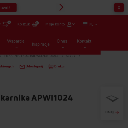
rawdź
X
Multirabaty
0
a
Moje konto
Koszyk
0
PL
Wsparcie
O nas
Kontakt
Inspiracje
PIEKARNIKI I KUCHNIE WOLNOSTOJĄCE
SZYBY
ubionych
Udostępnij
Drukuj
ekarnika APWI1024
Dalej