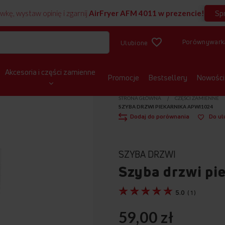
Sp
wkę, wystaw opinię i zgarnij
AirFryer AFM 4011 w prezencie!
Porównywark
Ulubione
Akcesoria i części zamienne
Promocje
Bestsellery
Nowości
STRONA GŁÓWNA
CZĘŚCI ZAMIENNE
SZYBA DRZWI PIEKARNIKA APWI1024
Dodaj do porównania
Do ul
SZYBA DRZWI
Szyba drzwi pi
5.0
(
1
)
59,00 zł