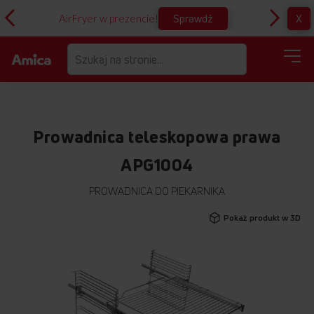
Sprawdź
X
AirFryer w prezencie!
D
Prowadnica teleskopowa prawa
APG1004
PROWADNICA DO PIEKARNIKA
Przejdź
Pokaż produkt w 3D
na
koniec
galerii