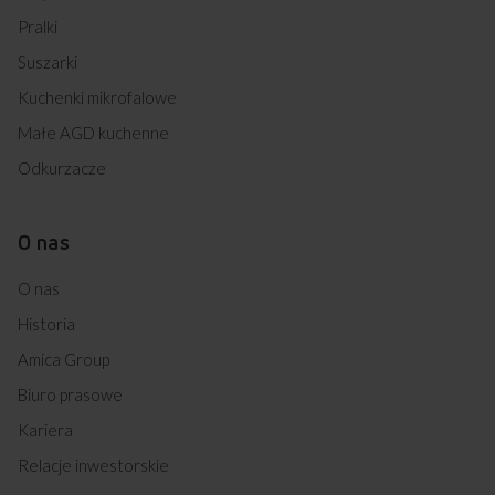
Pralki
Suszarki
Kuchenki mikrofalowe
Małe AGD kuchenne
Odkurzacze
O nas
O nas
Historia
Amica Group
Biuro prasowe
Kariera
Relacje inwestorskie