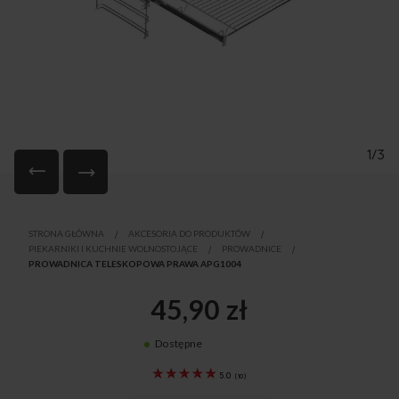
1/3
Przejdź
na
STRONA GŁÓWNA
AKCESORIA DO PRODUKTÓW
początek
PIEKARNIKI I KUCHNIE WOLNOSTOJĄCE
PROWADNICE
galerii
PROWADNICA TELESKOPOWA PRAWA APG1004
45,90 zł
Dostępne
8071251
5.0
(
10
)