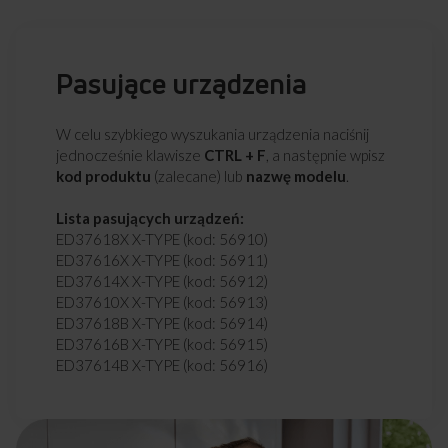
Pasujące urządzenia
W celu szybkiego wyszukania urządzenia naciśnij
jednocześnie klawisze
CTRL + F
, a następnie wpisz
kod produktu
(zalecane) lub
nazwę modelu
.
Lista pasujących urządzeń:
ED37618X X-TYPE (kod: 56910)
ED37616X X-TYPE (kod: 56911)
ED37614X X-TYPE (kod: 56912)
ED37610X X-TYPE (kod: 56913)
ED37618B X-TYPE (kod: 56914)
ED37616B X-TYPE (kod: 56915)
ED37614B X-TYPE (kod: 56916)
ED37610B X-TYPE (kod: 56917)
ED37619W X-TYPE (kod: 56918)
ED37617W X-TYPE (kod: 56919)