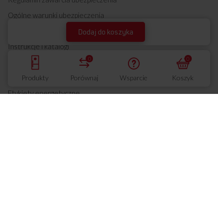
Ogólne warunki ubezpieczenia
Znajdź sklep
Dodaj do koszyka
Instrukcje i katalogi
0
0
Warunki gwarancji
FAQ
Produkty
Porównaj
Wsparcie
Koszyk
Etykiety energetyczne
Dla dostawców
Moje konto
Dostawcy
Regulamin konta
Warunki dostaw
Przejdź do konta
Warunki współpracy
Moja Amica
Polityka zakupowa
Przejdź do konta
Kodeks postępowania