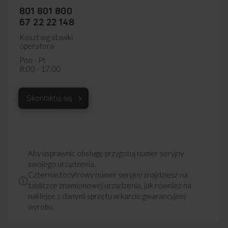
801 801 800
67 22 22 148
Koszt wg stawki
operatora
Pon - Pt
8:00 - 17:00
Skontaktuj się
Aby usprawnić obsługę przygotuj numer seryjny
swojego urządzenia.
Czternastocyfrowy numer seryjny znajdziesz na
tabliczce znamionowej urządzenia, jak również na
naklejce z danymi sprzętu w karcie gwarancyjnej
wyrobu.