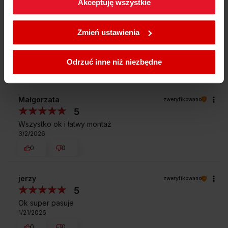
Akceptuję wszystkie
Bożena
zweryfikowano
W każdej chwili możesz zmienić wybrane przez Ciebie
5
ustawienia plików cookies wchodząc w zakładkę
Zmień ustawienia
Odpowiednia, dobrze zapakowana, szybko
Polityka cookies
.
dostarczona👍️
6/6/2026
Odrzuć inne niż niezbędne
0
0
Małgorzata
zweryfikowano
5
Wszystko ok i łatwy montaż
3/2/2026
0
0
jerzy
zweryfikowano
5
Ok super pasuje
1/21/2026
0
0