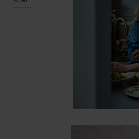
Pobierz
ZEN WHITE_OAK (ko
ZEN WHITE_PURE (k
EBA 8552 AA (kod: 
EBI 71065 AA (kod:
EBI 81074 B AA (ko
EBI 810 74 W AA (k
EBI8562 B AA (kod:
58IE3.319HTAKDPQ(
EBF 7551 AA (kod: 
EBI 810 64 AA (kod:
EBI 810 64 B AA (ko
EBI 810 64 W AA (k
MEBI 7542 AA (kod:
57GE3.33HZPTADPAQ
57GE3.33HZPTADPA
EBX8551AA (kod: 5
NEBI 7542 B AA (ko
TEBX 7541 AA (kod:
EBC6541AA (kod: 5
EBC7551AA (kod: 5
EBG 6541 AA (kod: 