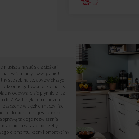
e musisz zmagać się z ciężką i
ym martwić - mamy rozwiązanie!
tny sposób na to, aby zwiększyć
e codzienne gotowanie. Elementy
lachy odbywało się płynnie oraz
niu do 75%. Dzięki temu można
mieszczone w ciężkich naczyniach
dnic do piekarnika jest bardzo
a sprawą takiego rozwiązania
poziomie, a w razie potrzeby –
wego elementu, który kompatybilny