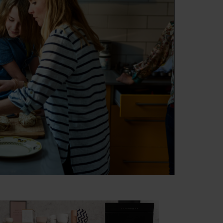
d: 54082)
od: 54083)
54084)
 54357)
d: 54358)
od: 54359)
 54360)
XV) (kod: 54585)
54726)
 54762)
d: 54763)
od: 54764)
 54842)
(XX) (kod: 54898)
Q(W) (kod: 54899)
4939)
d: 55002)
 55003)
5006)
5007)
55020)