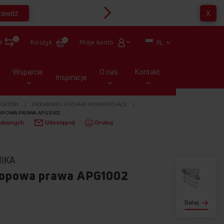
rawdź
X
Multirabaty
0
a
Moje konto
Koszyk
0
PL
Wsparcie
O nas
Kontakt
Inspiracje
ODUKTÓW
PIEKARNIKI I KUCHNIE WOLNOSTOJĄCE
OPOWA PRAWA APG1002
ubionych
Udostępnij
Drukuj
IKA
kopowa prawa APG1002
Dalej