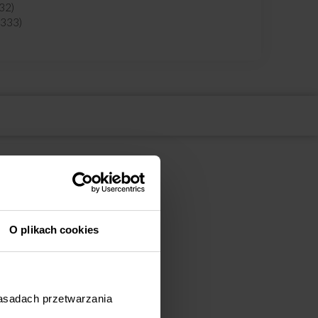
32)
3333)
5)
36)
7)
7)
8)
1)
2)
3)
8)
kod: 53874)
kod: 53875)
d: 53876)
od: 53877)
O plikach cookies
kod: 53878)
kod: 53879)
d: 53880)
od: 53881)
XX) (kod: 53994)
zasadach przetwarzania
Q(XXL) (kod: 54028)