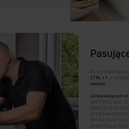
Pasując
W celu szybkiego wys
CTRL + F
, a następn
modelu
.
Lista pasujących u
GHC74412 (kod: 52
EBA8552 (kod: 524
601IE3.464TAYKDPO
EBI7542 (kod: 5332
EBI8874 (kod: 5333