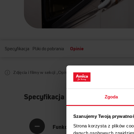
Specyfikacja
Pliki do pobrania
Opinie
Zdjęcia i filmy w sekcji „Opis produktu” mają charakter pogl
Specyfikacja
Zgoda
Szanujemy Twoją prywatno
Strona korzysta z plików co
Funkcjonalność
danych osobowych znajdzie