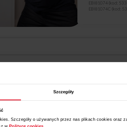
EBI81074 (kod: 533
EBI81074C (kod: 5
EBI8562 (kod: 5333
EBI8562C (kod: 533
EBI8862 (kod: 5333
EBS6541 (kod: 5364
EBS7551 (kod: 5364
EBF7541 (kod: 5367
EBF7941 (kod: 5367
EBF8551 (kod: 5367
Rozwiń pełny opis
EBF7551 (kod: 5375
ZEN WHITE_BIRCH (
ądowy i mogą nie przedstawiać dokładnie tego modelu produktu.
ZEN WHITE_EBONY (
ZEN WHITE_OAK (ko
ZEN WHITE_PURE (k
Szczegóły
ZEN BLACK_BIRCH (
ZEN BLACK_EBONY (
ZEN BLACK_OAK (ko
ZEN BLACK_PURE (k
ść
58CE3.413HTAKDPQ(
okies. Szczegóły o używanych przez nas plikach cookies oraz 
614CE3.434TSKDPHA
sz w
Polityce cookies
.