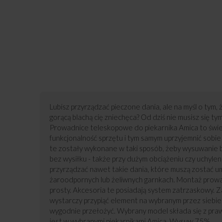
Lubisz przyrządzać pieczone dania, ale na myśl o tym, ż
gorącą blachą cię zniechęca? Od dziś nie musisz się t
Prowadnice teleskopowe do piekarnika Amica to świe
funkcjonalność sprzętu i tym samym uprzyjemnić sobi
te zostały wykonane w taki sposób, żeby wysuwanie b
bez wysiłku - także przy dużym obciążeniu czy uchyle
przyrządzać nawet takie dania, które muszą zostać u
żaroodpornych lub żeliwnych garnkach. Montaż prowa
prosty. Akcesoria te posiadają system zatrzaskowy. Z
wystarczy przypiąć element na wybranym przez siebie 
wygodnie przełożyć. Wybrany model składa się z pra
jest w wybranymi piekarnikami Amica. Wysuw 75%