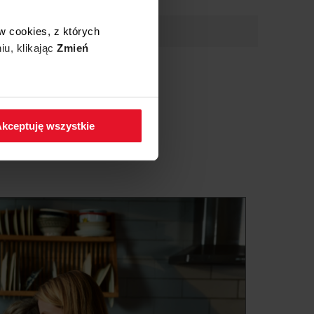
AQ(XL) (kod: 54031)
PNAQ(XX) (kod: 54046)
w cookies, z których
(XX) (kod: 54050)
54052)
iu, klikając
Zmień
54053)
54063)
 54064)
 w zakładkę
Polityka
54065)
d: 54066)
kceptuję wszystkie
 54067)
54068)
: 54069)
54072)
54073)
54074)
54075)
kod: 54076)
kod: 54077)
d: 54078)
od: 54079)
kod: 54080)
kod: 54081)