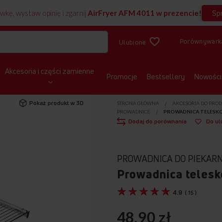
Sp
wkę, wystaw opinię i zgarnij
AirFryer AFM 4011 w prezencie!
Porównywark
Ulubione
Akcesoria i części zamienne
Promocje
Bestsellery
Nowości
Pokaż produkt w 3D
STRONA GŁÓWNA
AKCESORIA DO PR
PROWADNICE
PROWADNICA TELESK
Dodaj do porównania
Do ul
PROWADNICA DO PIEKARN
Prowadnica teles
4.9
(
15
)
48,90 zł