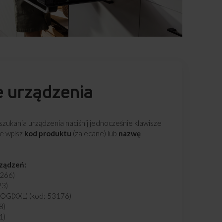
e urządzenia
zukania urządzenia naciśnij jednocześnie klawisze
ie wpisz
kod produktu
(zalecane) lub
nazwę
rządzeń:
266)
23)
G(XXL) (kod: 53176)
8)
1)