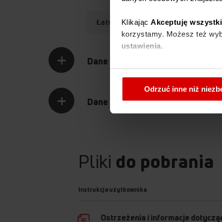
Łatwa w montażu
Klikając
Akceptuję wszystk
korzystamy. Możesz też wybr
ustawienia.
Dane techniczne
W każdej chwili możesz zmi
cookies
.
Odrzuć inne niż niez
Dane logistyczne
Pliki
do pobrania
Instrukcja użytkownika
Ostrzeżenia i informacje dotyczą