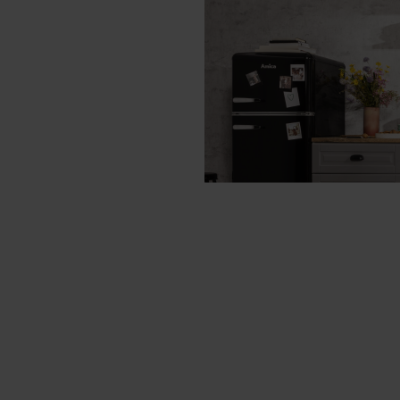
514IE3.319TSDPHBJ
514IE3.319TSDPHBJ
614IE3.369TSDPHBQ
EBI 7542 AA PYRO (
IN 933 B (kod: 5516
IN 853 B PYRO (kod
618GE3.33HZPTADP
618GE3.33HZPTADP
617GE3.33HZPTADPA
620GE3.33ZPTADPN
620GE3.33ZPTADPNQ
620GE3.43ZPTAKDP
520GE3.33ZPTADPAQ
520GE3.33ZPTADPA
515GE2.33ZPMSDPA
515GE2.33ZPMSDPA(
621GE2.33ZPMSDPA
621GE2.33ZPMSDPA(
618GE3.39HZPTADP
EB7541W FUSION (k
EB7551W FUSION (k