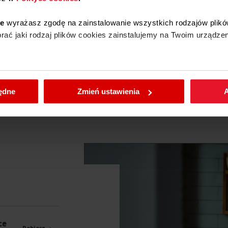
614GCE3.43ZPTSKDP
618GE3.43HZPTAKD
Tak
ie
wyrażasz zgodę na zainstalowanie wszystkich rodzajów plikó
618IE3.468HTAKDPQ
EBS 6541 AA (kod: 
ać jaki rodzaj plików cookies zainstalujemy na Twoim urządzen
EBS 7551 AA (kod: 
EBI 8874 AA (kod: 
EBI 8873 B AA (kod:
enić wybrane przez Ciebie ustawienia plików cookies wchodząc
EBI 8862 AA (kod: 
EBI 810 74 C AA (ko
będne
Zmień ustawienia
A
EBI 810 74 AA (kod:
EBI 8562 AA (kod: 
EBI 8562 C AA (kod
EBF 7541 AA (kod: 
EBN 7551 AA (kod: 
EBF 7941 AA (kod: 
EBF 8551 AA (kod: 
ZEN BLACK_BIRCH (
ZEN BLACK_EBONY (
ZEN BLACK_OAK (ko
ZEN BLACK_PURE (k
ZEN WHITE_BIRCH (
ce
ZEN WHITE_EBONY (