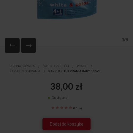
1/6
Przejdź
na
STRONA GŁÓWNA
ŚRODKI CZYSTOŚCI
PRALKI
początek
KAPSUŁKI DO PRANIA
KAPSUŁKI DO PRANIA BABY 30 SZT
galerii
38,00 zł
Dostępne
1195848
0.0
(
0
)
Dodaj do koszyka