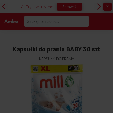
Sprawdź
X
AirFryer w prezencie!
D
Kapsułki do prania BABY 30 szt
KAPSUŁKI DO PRANIA
Przejdź
na
koniec
galerii