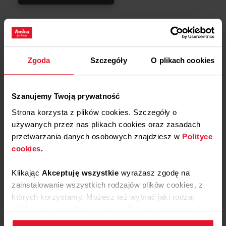
Opinie
Podziel się
Zgoda
Szczegóły
O plikach cookies
swoją opinią o
Kapsułki do prania BABY 30
szt
Szanujemy Twoją prywatność
Dodaj opinię
Strona korzysta z plików cookies. Szczegóły o
używanych przez nas plikach cookies oraz zasadach
Produkt nie posiada recenzji
przetwarzania danych osobowych znajdziesz w
Polityce
cookies
.
Masz pytania?
Skontaktuj się z
Klikając
Akceptuję wszystkie
wyrażasz zgodę na
zainstalowanie wszystkich rodzajów plików cookies, z
nami!
których korzystamy. Możesz też wybrać jaki rodzaj
plików cookies zainstalujemy na Twoim urządzeniu,
klikając
Zmień ustawienia.