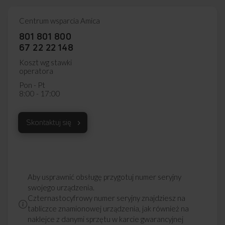
Centrum wsparcia Amica
801 801 800
67 22 22 148
Koszt wg stawki
operatora
Pon - Pt
8:00 - 17:00
Skontaktuj się
Aby usprawnić obsługę przygotuj numer seryjny
swojego urządzenia.
Czternastocyfrowy numer seryjny znajdziesz na
tabliczce znamionowej urządzenia, jak również na
naklejce z danymi sprzętu w karcie gwarancyjnej