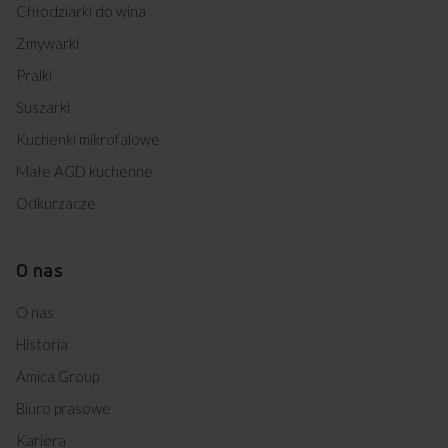
Chłodziarki do wina
Zmywarki
Pralki
Suszarki
Kuchenki mikrofalowe
Małe AGD kuchenne
Odkurzacze
O nas
O nas
Historia
Amica Group
Biuro prasowe
Kariera