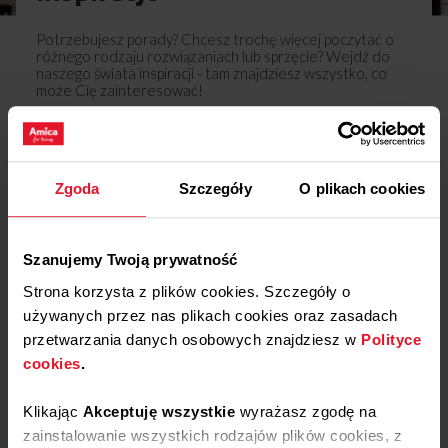
Potrzebujesz porady? Chcesz trochę więcej poczytać o
różnego rodzaju rozwiązaniach lub sprzęcie? Wejdź do
naszego świata inspiracji - tam znajdziesz wszystko, co
może Cię zainteresować!
Dowiedz się więcej
Zgoda
Szczegóły
O plikach cookies
Opinie
Podziel się
Szanujemy Twoją prywatność
swoją opinią o
Strona korzysta z plików cookies. Szczegóły o
Pasek napędowy APDP1010
używanych przez nas plikach cookies oraz zasadach
Dodaj opinię
przetwarzania danych osobowych znajdziesz w
Polityce
cookies
.
Produkt nie posiada recenzji
Klikając
Akceptuję wszystkie
wyrażasz zgodę na
zainstalowanie wszystkich rodzajów plików cookies, z