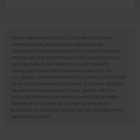
Pasek napędowy o długości 1258 mm to kluczowy
element układu przeniesienia napędu w pralce.
Odpowiada za przekazywanie mocy z silnika na bęben,
umożliwiając jego prawidłową i stabilną pracę podczas
każdego cyklu prania. Wykonany z wytrzymałych,
elastycznych materiałów zapewnia odporność na
rozciąganie, ścieranie i wysokie obciążenia, co przekłada
się na długą żywotność urządzenia. Zużyty lub ślizgający
się pasek może powodować hałas, spadek obrotów
bębna lub całkowite zatrzymanie pralki, dlatego jego
wymiana jest szybkim i skutecznym sposobem na
przywrócenie pełnej sprawności sprzętu. Kompatybilny z
wybranymi pralkami.