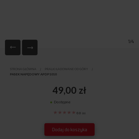
1/4
Przejdź
na
STRONA GŁÓWNA
PRALKI ŁADOWANE OD GÓRY
początek
PASEK NAPĘDOWY APDP1010
galerii
49,00 zł
Dostępne
1036157
0.0
(
0
)
Dodaj do koszyka