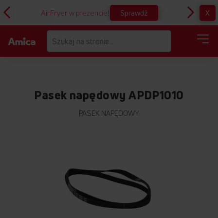
Sprawdź
X
AirFryer w prezencie!
D
Pasek napędowy APDP1010
PASEK NAPĘDOWY
Przejdź
na
koniec
galerii