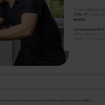
W celu szybkiego wys
CTRL + F
, a następn
modelu
.
Lista pasujących u
AWS610L (kod: 114
OWM 17127 A2 (ko
Rozwiń pełny opis
ądowy i mogą nie przedstawiać dokładnie tego modelu produktu.