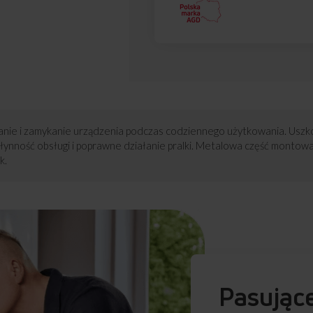
ranie i zamykanie urządzenia podczas codziennego użytkowania. U
nność obsługi i poprawne działanie pralki. Metalowa część montowana
k.
Pasując