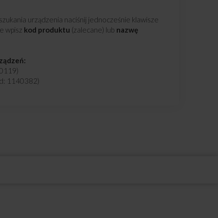
zukania urządzenia naciśnij jednocześnie klawisze
ie wpisz
kod produktu
(zalecane) lub
nazwę
rządzeń:
0119)
d: 1140382)