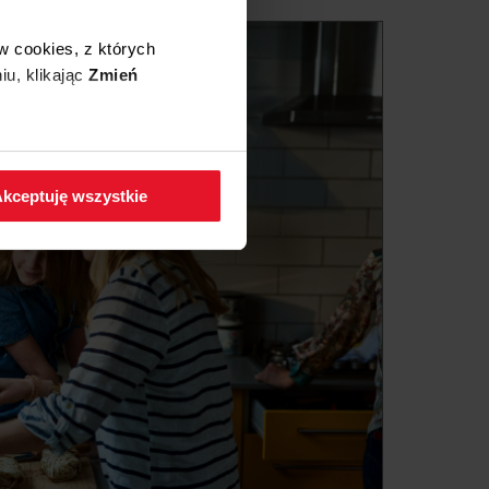
w cookies, z których
iu, klikając
Zmień
 w zakładkę
Polityka
kceptuję wszystkie