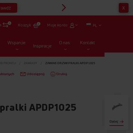
rawdź
X
Multirabaty
0
a
Moje konto
Koszyk
0
PL
Wsparcie
O nas
Kontakt
Inspiracje
OD FRONTU
ZAWIASY
ZAWIAS DRZWI PRALKI APDP1025
ubionych
Udostępnij
Drukuj
 pralki APDP1025
Dalej