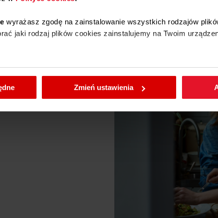
ie
wyrażasz zgodę na zainstalowanie wszystkich rodzajów plikó
ać jaki rodzaj plików cookies zainstalujemy na Twoim urządzen
enić wybrane przez Ciebie ustawienia plików cookies wchodząc
ce
będne
Zmień ustawienia
A
Pobierz