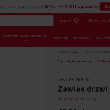
Sp
wkę, wystaw opinię i zgarnij
AirFryer AFM 4011 w prezencie!
Porównywark
Ulubione
Akcesoria i części zamienne
Promocje
Bestsellery
Nowości
STRONA GŁÓWNA
PRALKI ŁADOWANE 
Dodaj do porównania
Do ul
ZAWIAS PRALKI
Zawias drzwi
0.0
(
0
)