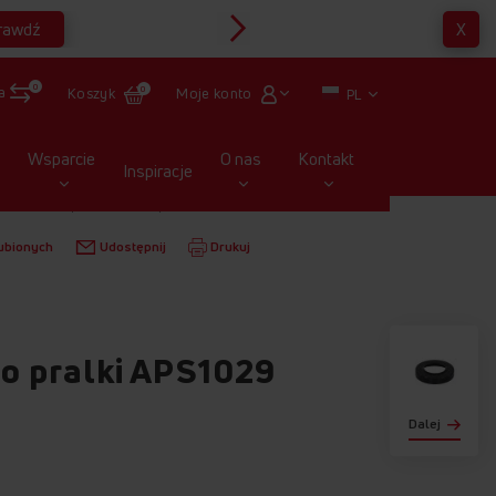
rawdź
X
Multirabaty
0
a
Moje konto
Koszyk
0
PL
Wsparcie
O nas
Kontakt
Inspiracje
OD FRONTU
USZCZELKI
USZCZELNIACZ DO PRALKI APS1029
ubionych
Udostępnij
Drukuj
do pralki APS1029
Dalej