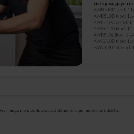
Lista pasujących u
AWN510D (kod: 11
AWB510D (kod: 11
AWSH1000 (kod: 1
AWX612D (kod: 11
AWB510L (kod: 114
AWX610D (kod: 11
EAWI6102SL (kod: 
EAWI6122SL (kod: 
AWG6102SL (kod: 
AWG6122SD (kod: 
EAWM6102SL (kod:
MAWF6102SL (kod:
NAWI6102SL (kod: 
EAWT6101WSW (ko
MAWT6101WSW (ko
Rozwiń pełny opis
TGAWT6101WSW (k
NAWT6101WSW (ko
ądowy i mogą nie przedstawiać dokładnie tego modelu produktu.
TGAWJ6102SLB (ko
EAWJ6102SLB (kod:
MAWJ6102SLB (kod