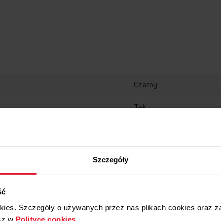
NAWJ6102SLB (kod:
AWSO12D (kod: 11
AWCO10L (kod: 11
AWSE10DA (kod: 1
APE1000S (kod: 11
AWSE12DA (kod: 1
AWCO10D (kod: 11
AWCO12D (kod: 11
Czarny
AWCE10DA (kod: 1
APE1000 (kod: 114
AWCE12DA (kod: 1
Tak
APE1200 (kod: 114
AWSN10DA (kod: 1
AWSN12DA (kod: 1
AWST10L (kod: 114
AWCN10DA (kod: 1
Szczegóły
AWCN12DA (kod: 1
AWCT10L (kod: 11
AWCT10L (kod: 11
ść
TWAC712DL (kod: 
okies. Szczegóły o używanych przez nas plikach cookies oraz 
GWAC712DL (kod: 
DWAC712DL (kod: 
sz w
Polityce cookies
.