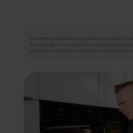
Uszczelniacz zapewnia odpowiednią szczelność łożysk
do szybszego zużycia łożysk oraz zwiększonego hała
warunkach domowych. Kompatybilny z wybranymi mode