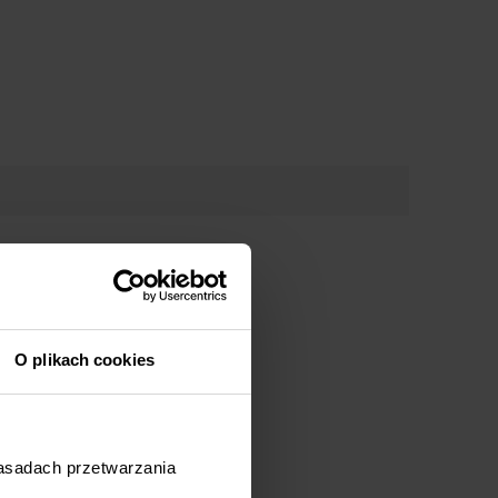
 1140436)
42420)
43313)
143730)
43732)
143810)
44341)
44417)
145060)
5062)
145160)
5161)
149221)
149222)
9241)
149321)
O plikach cookies
149322)
49342)
49345)
1192021)
zasadach przetwarzania
1193220)
1193221)