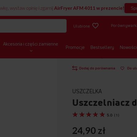
Sp
wkę, wystaw opinię i zgarnij
AirFryer AFM 4011 w prezencie!
Porównywark
Ulubione
Akcesoria i części zamienne
Promocje
Bestsellery
Nowości
STRONA GŁÓWNA
PRALKI ŁADOWANE 
Dodaj do porównania
Do ul
USZCZELKA
Uszczelniacz 
5.0
(
1
)
24,90 zł