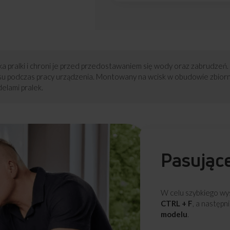
a pralki i chroni je przed przedostawaniem się wody oraz zabrudzeń.
su podczas pracy urządzenia. Montowany na wcisk w obudowie zbior
lami pralek.
Pasując
W celu szybkiego wys
CTRL + F
, a następn
modelu
.