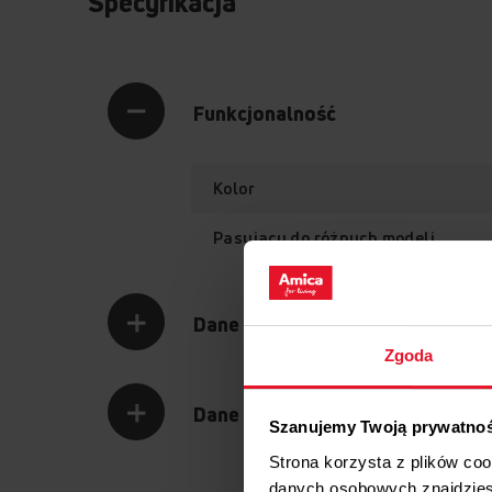
Specyfikacja
Funkcjonalność
Kolor
Pasujący do różnych modeli
Dane logistyczne
Zgoda
Dane techniczne
Szanujemy Twoją prywatno
Strona korzysta z plików co
danych osobowych znajdzie