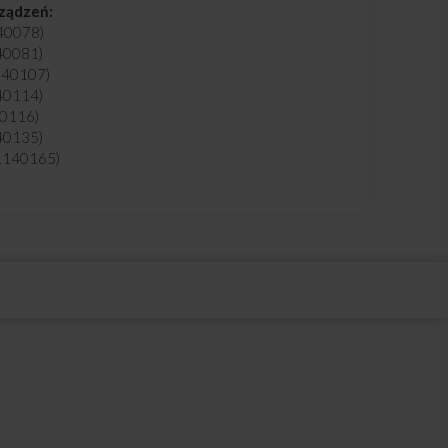
rządzeń:
40078)
40081)
140107)
40114)
0116)
40135)
1140165)
1140166)
1140170)
1140171)
 1140176)
 1140182)
1140222)
d: 1140422)
d: 1140423)
od: 1140424)
d: 1140425)
d: 1140433)
 1140434)
: 1140435)