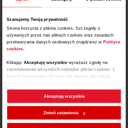
Dodaj opinię
Szanujemy Twoją prywatność
Produkt nie posiada recenzji
Strona korzysta z plików cookies. Szczegóły o
używanych przez nas plikach cookies oraz zasadach
przetwarzania danych osobowych znajdziesz w
Polityce
cookies
.
Klikając
Akceptuję wszystkie
wyrażasz zgodę na
Centrum wsparcia Amica
zainstalowanie wszystkich rodzajów plików cookies, z
których korzystamy. Możesz też wybrać jaki rodzaj
801 801 800
plików cookies zainstalujemy na Twoim urządzeniu,
67 22 22 148
klikając
Zmień ustawienia.
Koszt wg stawki
Akceptuję wszystkie
operatora
W każdej chwili możesz zmienić wybrane przez Ciebie
Pon - Pt
8:00 - 17:00
ustawienia plików cookies wchodząc w zakładkę
Zmień ustawienia
Polityka cookies
.
Skontaktuj się