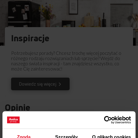
Inspiracje
Potrzebujesz porady? Chcesz trochę więcej poczytać o
różnego rodzaju rozwiązaniach lub sprzęcie? Wejdź do
naszego świata inspiracji - tam znajdziesz wszystko, co
może Cię zainteresować!
Dowiedz się więcej
Opinie
Podziel się
swoją opinią o
BH 1013
Zgoda
Szczegóły
O plikach cookies