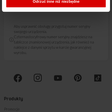
Odrzuć inne niż niezbędne
Aby usprawnić obsługę przygotuj numer seryjny
swojego urządzenia.
Czternastocyfrowy numer seryjny znajdziesz na
tabliczce znamionowej urządzenia, jak również na
naklejce z danymi sprzętu w karcie gwarancyjnej
wyrobu.
Produkty
Promocje