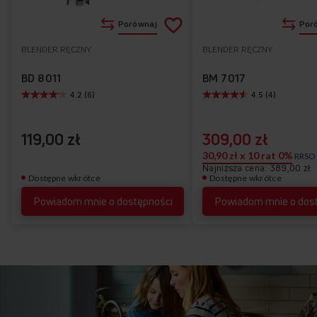
Dodaj
Porównaj
Por
do
BLENDER RĘCZNY
BLENDER RĘCZNY
Do
listy
ulubionych
BD 8011
BM 7017
4.2 (6)
4.5 (4)
życzeń
119,00 zł
309,00 zł
30,90 zł x 10 rat 0%
RRSO
Najniższa cena: 389,00 zł
Dostępne wkrótce
Dostępne wkrótce
Powiadom mnie o dostępności
Powiadom mnie o dos