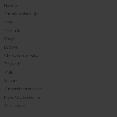
Nowości
Kuchnie wolnostojące
Płyty
Piekarniki
Okapy
Lodówki
Chłodziarki do wina
Zmywarki
Pralki
Suszarki
Kuchenki mikrofalowe
Małe AGD kuchenne
Odkurzacze