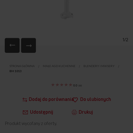
1/2
Przejdź
na
STRONA GŁÓWNA
MAŁE AGD KUCHENNE
BLENDERY I MIKSERY
początek
BH 1013
galerii
0.0
(
0
)
Dodaj do porównania
Do ulubionych
Udostępnij
Drukuj
Produkt wycofany z oferty.