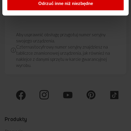
Skontaktuj się
Odrzuć inne niż niezbędne
Aby usprawnić obsługę przygotuj numer seryjny
swojego urządzenia.
Czternastocyfrowy numer seryjny znajdziesz na
tabliczce znamionowej urządzenia, jak również na
naklejce z danymi sprzętu w karcie gwarancyjnej
wyrobu.
Produkty