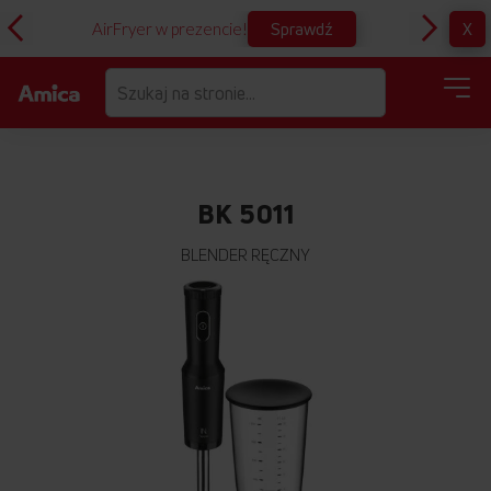
Sprawdź
X
AirFryer w prezencie!
D
BK 5011
BLENDER RĘCZNY
Przejdź
na
koniec
galerii