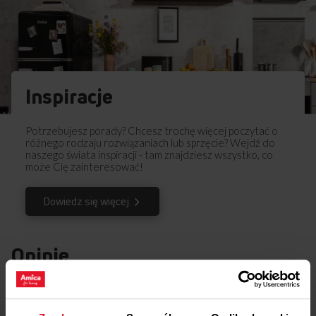
Inspiracje
Potrzebujesz porady? Chcesz trochę więcej poczytać o
różnego rodzaju rozwiązaniach lub sprzęcie? Wejdź do
naszego świata inspiracji - tam znajdziesz wszystko, co
może Cię zainteresować!
Dowiedz się więcej
Opinie
Podziel się
swoją opinią o
BK 5011