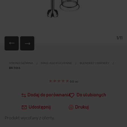
1/11
Przejdź
na
STRONA GŁÓWNA
MAŁE AGD KUCHENNE
BLENDERY I MIKSERY
początek
BK 5011
galerii
0.0
(
0
)
Dodaj do porównania
Do ulubionych
Udostępnij
Drukuj
Produkt wycofany z oferty.