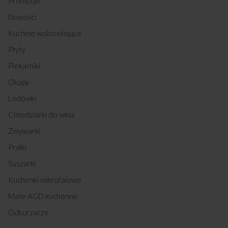
Promocje
Nowości
Kuchnie wolnostojące
Płyty
Piekarniki
Okapy
Lodówki
Chłodziarki do wina
Zmywarki
Pralki
Suszarki
Kuchenki mikrofalowe
Małe AGD kuchenne
Odkurzacze