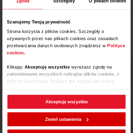
Zgoda
Szczegóły
O plikach cookies
Dodaj opinię
Szanujemy Twoją prywatność
Produkt nie posiada recenzji
Strona korzysta z plików cookies. Szczegóły o
używanych przez nas plikach cookies oraz zasadach
przetwarzania danych osobowych znajdziesz w
Polityce
cookies
.
Klikając
Akceptuję wszystkie
wyrażasz zgodę na
zainstalowanie wszystkich rodzajów plików cookies, z
Centrum wsparcia Amica
których korzystamy. Możesz też wybrać jaki rodzaj
801 801 800
plików cookies zainstalujemy na Twoim urządzeniu,
67 22 22 148
klikając
Zmień ustawienia.
Koszt wg stawki
Akceptuję wszystkie
operatora
W każdej chwili możesz zmienić wybrane przez Ciebie
Pon - Pt
ustawienia plików cookies wchodząc w zakładkę
8:00 - 17:00
Zmień ustawienia
Polityka cookies
.