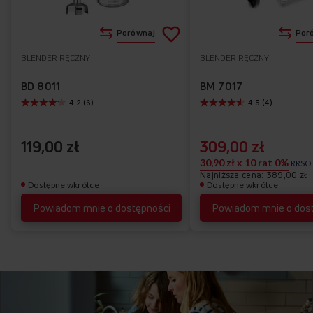
Dodaj
Porównaj
Por
do
BLENDER RĘCZNY
BLENDER RĘCZNY
Do
listy
ulubionych
BD 8011
BM 7017
4.2 (6)
4.5 (4)
życzeń
119,00 zł
309,00 zł
30,90 zł x 10 rat 0%
RRSO
Najniższa cena: 389,00 zł
Dostępne wkrótce
Dostępne wkrótce
Powiadom mnie o dostępności
Powiadom mnie o dos