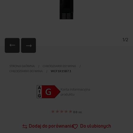
1/2
Przejdź
na
STRONA GŁÓWNA
CHŁODZIARKI DO WINA
początek
CHŁODZIARKI DO WINA
WCF1K15B7.1
galerii
Karta informacyjna
produktu
0.0
(
0
)
Dodaj do porównania
Do ulubionych