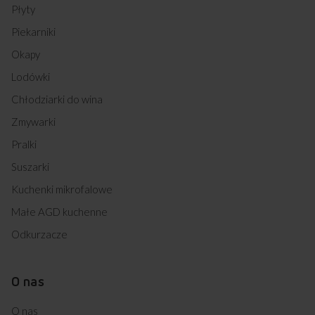
Płyty
Piekarniki
Okapy
Lodówki
Chłodziarki do wina
Zmywarki
Pralki
Suszarki
Kuchenki mikrofalowe
Małe AGD kuchenne
Odkurzacze
O nas
O nas