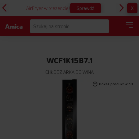
Sprawdź
X
AirFryer w prezencie!
D
WCF1K15B7.1
CHŁODZIARKA DO WINA
Przejdź
Pokaż produkt w 3D
na
koniec
galerii