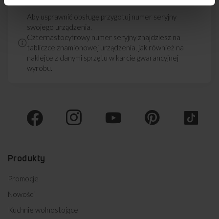
Aby usprawnić obsługę przygotuj numer seryjny
swojego urządzenia.
Czternastocyfrowy numer seryjny znajdziesz na
tabliczce znamionowej urządzenia, jak również na
naklejce z danymi sprzętu w karcie gwarancyjnej
wyrobu.
Produkty
Promocje
Nowości
Kuchnie wolnostojące