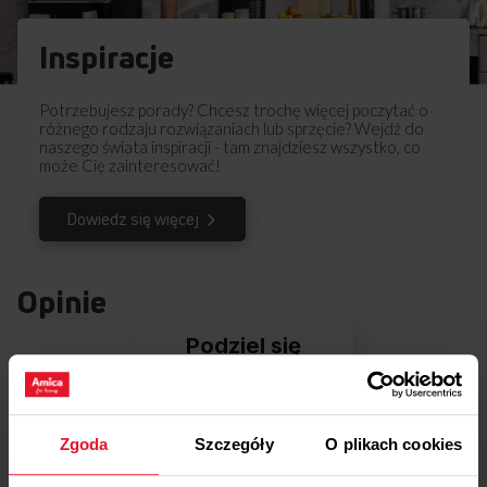
Inspiracje
Potrzebujesz porady? Chcesz trochę więcej poczytać o
różnego rodzaju rozwiązaniach lub sprzęcie? Wejdź do
naszego świata inspiracji - tam znajdziesz wszystko, co
może Cię zainteresować!
Dowiedz się więcej
Opinie
Podziel się
swoją opinią o
WCF1K15B7.1
Dodaj opinię
Zgoda
Szczegóły
O plikach cookies