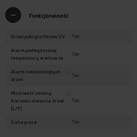
Funkcjonalność
Tak
Drzwi pokryte filtrem UV
Alarm podwyższonej
Tak
temperatury w winiarce
Alarm niedomkniętych
Tak
drzwi
Możliwość zmiany
Tak
kierunku otwarcia drzwi
[L/P]
Tak
Cicha praca