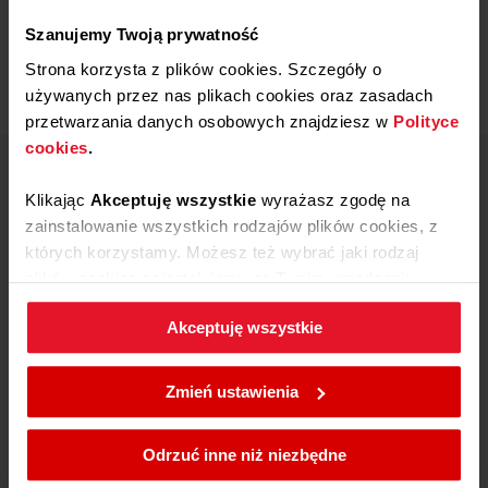
Produkt nie posiada recenzji
Szanujemy Twoją prywatność
Strona korzysta z plików cookies. Szczegóły o
używanych przez nas plikach cookies oraz zasadach
przetwarzania danych osobowych znajdziesz w
Polityce
cookies
.
Centrum wsparcia Amica
Klikając
Akceptuję wszystkie
wyrażasz zgodę na
801 801 800
zainstalowanie wszystkich rodzajów plików cookies, z
67 22 22 148
których korzystamy. Możesz też wybrać jaki rodzaj
Koszt wg stawki
plików cookies zainstalujemy na Twoim urządzeniu,
operatora
klikając
Zmień ustawienia.
Pon - Pt
Akceptuję wszystkie
8:00 - 17:00
W każdej chwili możesz zmienić wybrane przez Ciebie
ustawienia plików cookies wchodząc w zakładkę
Zmień ustawienia
Skontaktuj się
Polityka cookies
.
Odrzuć inne niż niezbędne