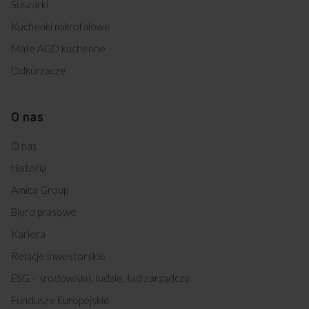
Suszarki
Kuchenki mikrofalowe
Małe AGD kuchenne
Odkurzacze
O nas
O nas
Historia
Amica Group
Biuro prasowe
Kariera
Relacje inwestorskie
ESG – środowisko, ludzie, ład zarządczy
Fundusze Europejskie