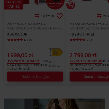
100,00 zł
TANIEJ!
Dodaj
Porównaj
Por
do
CHŁODZIARKO-ZAMRAŻARKA
CHŁODZIARKO-ZAMRAŻARKA
Do
WOLNOSTOJĄCA Z ZAMRAŻALNIKIEM NA
WOLNOSTOJĄCA Z ZAMRAŻAL
listy
GÓRZE
GÓRZE
ulubionych
KGC15630R
FD280.3FR(E)
5.0 (1)
5.0 (1)
życzeń
1 999,00 zł
2 799,00 zł
199,90 zł x 10 rat 0%
279,90 zł x 10 rat 0%
RRSO
RRS
Karta
Najniższa cena: 2 099,00 zł
Najniższa cena: 2 949,00 z
produktu
Ostatnie sztuki
Ostatnie sztuki
Dodaj do koszyka
Dodaj do koszy