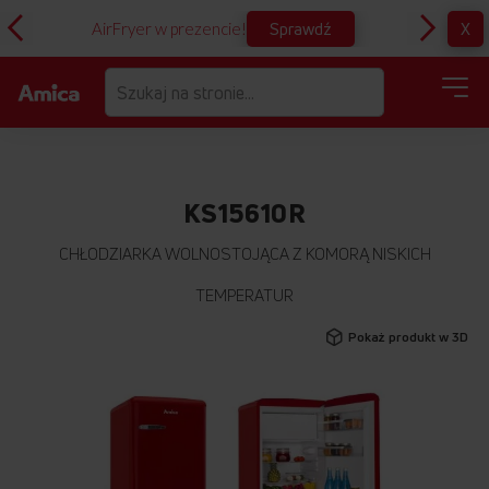
Sprawdź
X
AirFryer w prezencie!
D
KS15610R
CHŁODZIARKA WOLNOSTOJĄCA Z KOMORĄ NISKICH
TEMPERATUR
Przejdź
Pokaż produkt w 3D
na
koniec
galerii