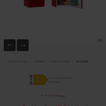
1/5
Przejdź
na
STRONA GŁÓWNA
LODÓWKI
WOLNOSTOJĄCE
KS15610R
początek
galerii
Karta informacyjna
produktu
0.0
(
0
)