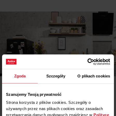
Instrukcja użytkownika
Ostrzeżenia i informacje dotyczące
Pobierz
bezpieczeństwa
Pobierz
Instrukcja obsługi
Inspiracje
Zgoda
Szczegóły
O plikach cookies
Potrzebujesz porady? Chcesz trochę więcej poczytać o
różnego rodzaju rozwiązaniach lub sprzęcie? Wejdź do
naszego świata inspiracji - tam znajdziesz wszystko, co
Szanujemy Twoją prywatność
może Cię zainteresować!
Strona korzysta z plików cookies. Szczegóły o
Dowiedz się więcej
używanych przez nas plikach cookies oraz zasadach
przetwarzania danych osobowych znajdziesz w
Polityce