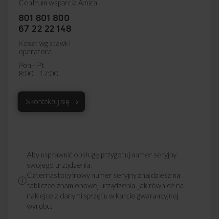
Centrum wsparcia Amica
801 801 800
67 22 22 148
Koszt wg stawki
operatora
Pon - Pt
8:00 - 17:00
Skontaktuj się
Aby usprawnić obsługę przygotuj numer seryjny
swojego urządzenia.
Czternastocyfrowy numer seryjny znajdziesz na
tabliczce znamionowej urządzenia, jak również na
naklejce z danymi sprzętu w karcie gwarancyjnej
wyrobu.