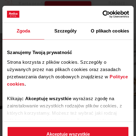
Pobierz
Karta produktu
Pokaż więcej
Instrukcja użytkownika
Zgoda
Szczegóły
O plikach cookies
Ostrzeżenia i informacje dotyczące
Pobierz
bezpieczeństwa
Szanujemy Twoją prywatność
Pobierz
Instrukcja obsługi
Strona korzysta z plików cookies. Szczegóły o
używanych przez nas plikach cookies oraz zasadach
Rysunki techniczne
przetwarzania danych osobowych znajdziesz w
Polityce
cookies
.
Pobierz
Instrukcja montażu
Inspiracje
Klikając
Akceptuję wszystkie
wyrażasz zgodę na
zainstalowanie wszystkich rodzajów plików cookies, z
których korzystamy. Możesz też wybrać jaki rodzaj
Potrzebujesz porady? Chcesz trochę więcej poczytać o
plików cookies zainstalujemy na Twoim urządzeniu,
różnego rodzaju rozwiązaniach lub sprzęcie? Wejdź do
naszego świata inspiracji - tam znajdziesz wszystko, co
klikając
Zmień ustawienia.
może Cię zainteresować!
Akceptuję wszystkie