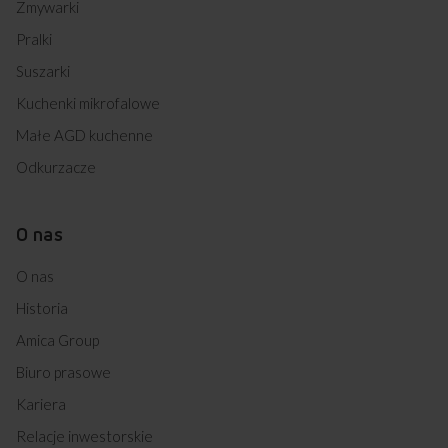
Zmywarki
Pralki
Suszarki
Kuchenki mikrofalowe
Małe AGD kuchenne
Odkurzacze
O nas
O nas
Historia
Amica Group
Biuro prasowe
Kariera
Relacje inwestorskie