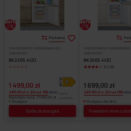
Dodaj
Porównaj
Por
do
CHŁODZIARKO-ZAMRAŻARKA DO
CHŁODZIARKO-ZAMRAŻARKA
Do
ZABUDOWY
ZABUDOWY
listy
ulubionych
BK2265.4i(E)
BK2665.4i(E)
3.7 (3)
życzeń
1 499,00 zł
1 699,00 zł
149,90 zł x 10 rat 0%
169,90 zł x 10 rat 0%
RRSO
RRS
Karta
Najniższa cena: 1 599,00 zł
produktu
Dostępne
Dostępne wkrótce
Dodaj do koszyka
Powiadom mnie o dos