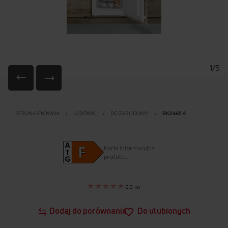
1/5
Przejdź
na
STRONA GŁÓWNA
LODÓWKI
DO ZABUDOWY
BK2665.4
początek
galerii
Karta informacyjna
produktu
0.0
(
0
)
Dodaj do porównania
Do ulubionych