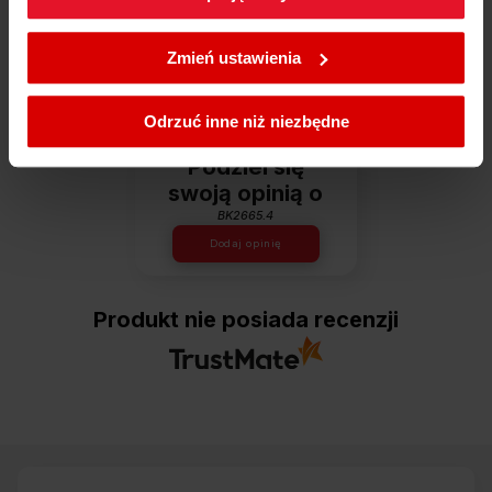
W każdej chwili możesz zmienić wybrane przez Ciebie
Dowiedz się więcej
ustawienia plików cookies wchodząc w zakładkę
Zmień ustawienia
Polityka cookies
.
Opinie
Odrzuć inne niż niezbędne
Podziel się
swoją opinią o
BK2665.4
Dodaj opinię
Produkt nie posiada recenzji