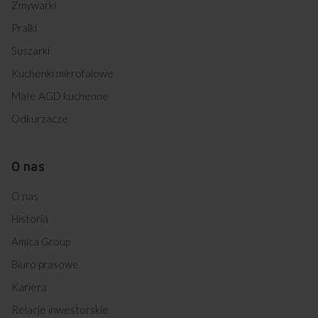
Zmywarki
Pralki
Suszarki
Kuchenki mikrofalowe
Małe AGD kuchenne
Odkurzacze
O nas
O nas
Historia
Amica Group
Biuro prasowe
Kariera
Relacje inwestorskie