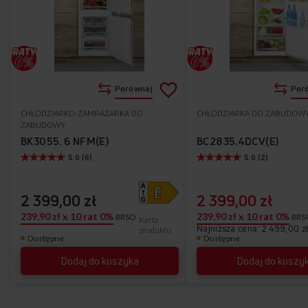
Dodaj
Porównaj
Por
do
CHŁODZIARKO-ZAMRAŻARKA DO
CHŁODZIARKA DO ZABUDOW
Do
ZABUDOWY
listy
ulubionych
BK3055. 6 NFM(E)
BC2835.4DCV(E)
5.0 (6)
5.0 (2)
życzeń
2 399,00 zł
2 399,00 zł
239,90 zł x 10 rat 0%
239,90 zł x 10 rat 0%
RRSO
RRS
Karta
Najniższa cena: 2 499,00 z
produktu
Dostępne
Dostępne
Dodaj do koszyka
Dodaj do koszy