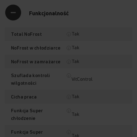
Funkcjonalność
Tak
Total NoFrost
Tak
NoFrost w chłodziarce
Tak
NoFrost w zamrażarce
Szuflada kontroli
VitControl
wilgotności
Tak
Cicha praca
Funkcja Super
Tak
chłodzenie
Funkcja Super
Tak