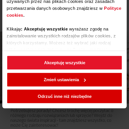
używanych przez nas plikach cookies oraz zasadach
Pobierz
Karta produktu
Pokaż więcej
przetwarzania danych osobowych znajdziesz w
Polityce
cookies
.
Instrukcja użytkownika
Klikając
Akceptuję wszystkie
wyrażasz zgodę na
Ostrzeżenia i informacje dotyczące
zainstalowanie wszystkich rodzajów plików cookies, z
Pobierz
bezpieczeństwa
których korzystamy. Możesz też wybrać jaki rodzaj
plików cookies zainstalujemy na Twoim urządzeniu,
Pobierz
Instrukcja obsługi
klikając
Zmień ustawienia.
Akceptuję wszystkie
Rysunki techniczne
W każdej chwili możesz zmienić wybrane przez Ciebie
ustawienia plików cookies wchodząc w zakładkę
Zmień ustawienia
Polityka cookies
.
Pobierz
Instrukcja montażu
Inspiracje
Odrzuć inne niż niezbędne
Potrzebujesz porady? Chcesz trochę więcej poczytać o
różnego rodzaju rozwiązaniach lub sprzęcie? Wejdź do
naszego świata inspiracji - tam znajdziesz wszystko, co
może Cię zainteresować!