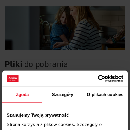
Pliki
do pobrania
Etykieta energetyczna
Zgoda
Szczegóły
O plikach cookies
Pobierz
Etykieta energetyczna
Karta produktu
Szanujemy Twoją prywatność
Strona korzysta z plików cookies. Szczegóły o