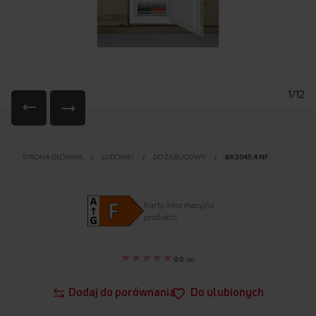
1/12
Przejdź
na
STRONA GŁÓWNA
LODÓWKI
DO ZABUDOWY
BK3045.4 NF
początek
galerii
Karta informacyjna
produktu
0.0
(
0
)
Dodaj do porównania
Do ulubionych