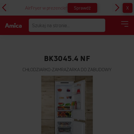
Sprawdź
X
AirFryer w prezencie!
D
BK3045.4 NF
CHŁODZIARKO-ZAMRAŻARKA DO ZABUDOWY
Przejdź
na
koniec
galerii