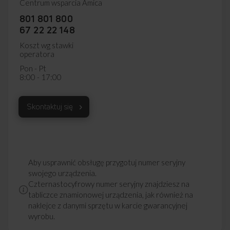
Centrum wsparcia Amica
801 801 800
67 22 22 148
Koszt wg stawki
operatora
Pon - Pt
8:00 - 17:00
Skontaktuj się
Aby usprawnić obsługę przygotuj numer seryjny
swojego urządzenia.
Czternastocyfrowy numer seryjny znajdziesz na
tabliczce znamionowej urządzenia, jak również na
naklejce z danymi sprzętu w karcie gwarancyjnej
wyrobu.