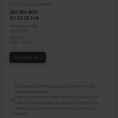
Centrum wsparcia Amica
801 801 800
67 22 22 148
Koszt wg stawki
operatora
Pon - Pt
8:00 - 17:00
Skontaktuj się
Aby usprawnić obsługę przygotuj numer seryjny
swojego urządzenia.
Czternastocyfrowy numer seryjny znajdziesz na
tabliczce znamionowej urządzenia, jak również na
naklejce z danymi sprzętu w karcie gwarancyjnej
wyrobu.