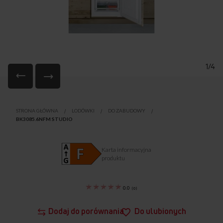
1/4
Przejdź
na
STRONA GŁÓWNA
LODÓWKI
DO ZABUDOWY
początek
BK3085.6NFM STUDIO
galerii
Karta informacyjna
produktu
0.0
(
0
)
Dodaj do porównania
Do ulubionych