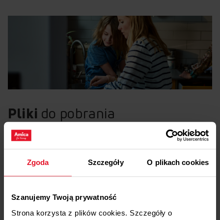
Pliki
do pobrania
Etykieta energetyczna
Zgoda
Szczegóły
O plikach cookies
Pobierz
Etykieta energetyczna
Szanujemy Twoją prywatność
Karta produktu
Strona korzysta z plików cookies. Szczegóły o