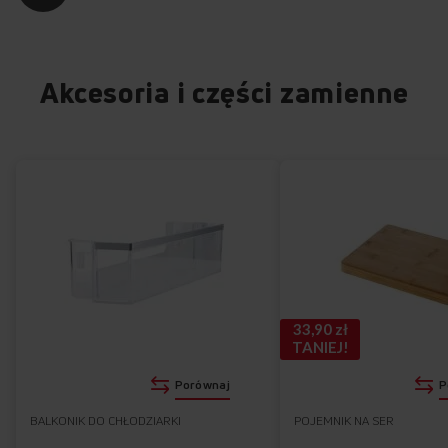
Akcesoria i części zamienne
33,90 zł
TANIEJ!
Porównaj
P
BALKONIK DO CHŁODZIARKI
POJEMNIK NA SER