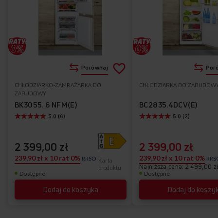
Dodaj
Porównaj
Por
do
CHŁODZIARKO-ZAMRAŻARKA DO
CHŁODZIARKA DO ZABUDOW
Do
ZABUDOWY
listy
ulubionych
BK3055. 6 NFM(E)
BC2835.4DCV(E)
5.0 (6)
5.0 (2)
życzeń
2 399,00 zł
2 399,00 zł
239,90 zł x 10 rat 0%
239,90 zł x 10 rat 0%
RRSO
RRS
Karta
Najniższa cena: 2 499,00 z
produktu
Dostępne
Dostępne
Dodaj do koszyka
Dodaj do koszy