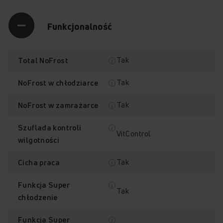
Funkcjonalność
Tak
Total NoFrost
Tak
NoFrost w chłodziarce
Tak
NoFrost w zamrażarce
Szuflada kontroli
VitControl
wilgotności
Tak
Cicha praca
Funkcja Super
Tak
chłodzenie
Funkcja Super