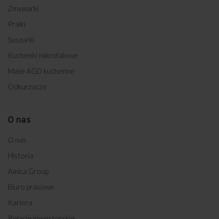
Zmywarki
Pralki
Suszarki
Kuchenki mikrofalowe
Małe AGD kuchenne
Odkurzacze
O nas
O nas
Historia
Amica Group
Biuro prasowe
Kariera
Relacje inwestorskie