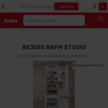
Sprawdź
X
AirFryer w prezencie!
D
BK3085.6NFM STUDIO
CHŁODZIARKO-ZAMRAŻARKA DO ZABUDOWY
Przejdź
Pokaż produkt w 3D
na
koniec
galerii