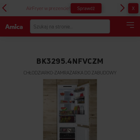
Sprawdź
X
AirFryer w prezencie!
D
BK3295.4NFVCZM
CHŁODZIARKO-ZAMRAŻARKA DO ZABUDOWY
Przejdź
na
koniec
galerii