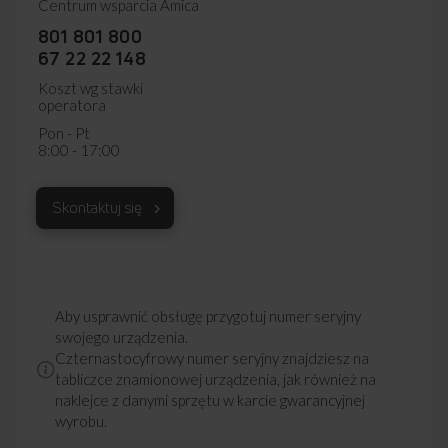
Centrum wsparcia Amica
801 801 800
67 22 22 148
Koszt wg stawki
operatora
Pon - Pt
8:00 - 17:00
Skontaktuj się
Aby usprawnić obsługę przygotuj numer seryjny
swojego urządzenia.
Czternastocyfrowy numer seryjny znajdziesz na
tabliczce znamionowej urządzenia, jak również na
naklejce z danymi sprzętu w karcie gwarancyjnej
wyrobu.