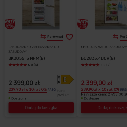
Dodaj
Porównaj
Por
do
CHŁODZIARKO-ZAMRAŻARKA DO
CHŁODZIARKA DO ZABUDOW
Do
ZABUDOWY
listy
ulubionych
BK3055. 6 NFM(E)
BC2835.4DCV(E)
5.0 (6)
5.0 (2)
życzeń
2 399,00 zł
2 399,00 zł
239,90 zł x 10 rat 0%
239,90 zł x 10 rat 0%
RRSO
RRS
Karta
Najniższa cena: 2 499,00 z
produktu
Dostępne
Dostępne
Dodaj do koszyka
Dodaj do koszy