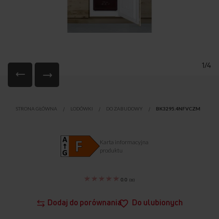
1/4
Przejdź
na
STRONA GŁÓWNA
LODÓWKI
DO ZABUDOWY
BK3295.4NFVCZM
początek
galerii
Karta informacyjna
produktu
0.0
(
0
)
Dodaj do porównania
Do ulubionych