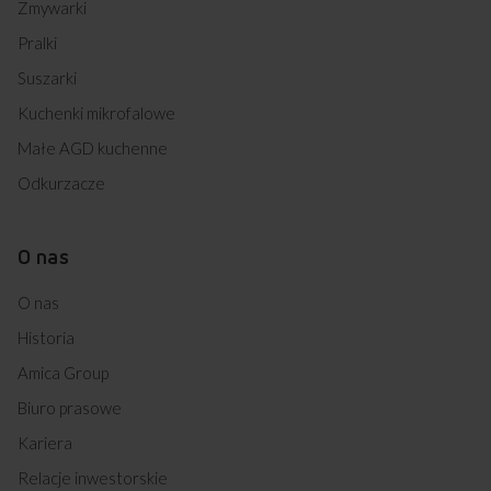
Zmywarki
Pralki
Suszarki
Kuchenki mikrofalowe
Małe AGD kuchenne
Odkurzacze
O nas
O nas
Historia
Amica Group
Biuro prasowe
Kariera
Relacje inwestorskie