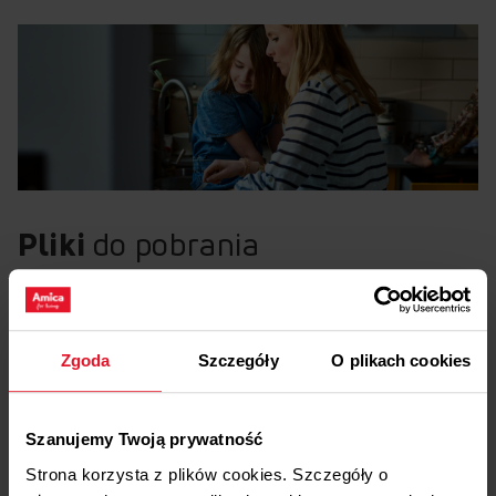
Pliki
do pobrania
Etykieta energetyczna
Zgoda
Szczegóły
O plikach cookies
Pobierz
Etykieta energetyczna
Karta produktu
Szanujemy Twoją prywatność
Strona korzysta z plików cookies. Szczegóły o