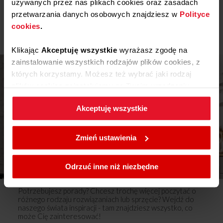
używanych przez nas plikach cookies oraz zasadach
Pobierz
Karta produktu
Pokaż więcej
przetwarzania danych osobowych znajdziesz w
Polityce
cookies
.
Instrukcja użytkownika
Klikając
Akceptuję wszystkie
wyrażasz zgodę na
Ostrzeżenia i informacje dotyczące
zainstalowanie wszystkich rodzajów plików cookies, z
Pobierz
bezpieczeństwa
których korzystamy. Możesz też wybrać jaki rodzaj
plików cookies zainstalujemy na Twoim urządzeniu,
Pobierz
Instrukcja obsługi
klikając
Zmień ustawienia.
Akceptuję wszystkie
Rysunki techniczne
W każdej chwili możesz zmienić wybrane przez Ciebie
ustawienia plików cookies wchodząc w zakładkę
Zmień ustawienia
Polityka cookies
.
Pobierz
Instrukcja montażu
Inspiracje
Odrzuć inne niż niezbędne
Potrzebujesz porady? Chcesz trochę więcej poczytać o
różnego rodzaju rozwiązaniach lub sprzęcie? Wejdź do
naszego świata inspiracji - tam znajdziesz wszystko, co
może Cię zainteresować!