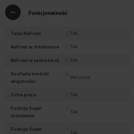
Funkcjonalność
Tak
Total NoFrost
Tak
NoFrost w chłodziarce
Tak
NoFrost w zamrażarce
Szuflada kontroli
VitControl
wilgotności
Tak
Cicha praca
Funkcja Super
Tak
chłodzenie
Funkcja Super
Tak