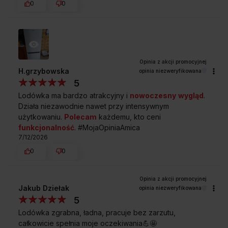
0
0
Przedstawione grafiki urządzenia są wizualizacją i mogą różnić
się od oryginału.
H.grzybowska
opinia niezweryfikowana
Simple InsideControl
5
Panel sterujący wewnątrz chłodziarki na którym
Lodówka ma bardzo atrakcyjny i
nowoczesny
wygląd
.
wyświetlane są cyfry z przypisanym zakresem
Działa niezawodnie nawet przy intensywnym
temperatur służy do dobrania odpowiednich
użytkowaniu.
Polecam
każdemu, kto ceni
nastawów w chłodziarce i zamrażarce.
funkcjonalność
. #MojaOpiniaAmica
Klasa energetyczna E
7/12/2026
Wybierz mądrze klasę energetyczną! Lodówka
0
0
z klasą E zużywa o 20% energii mniej niż urządzenie
z klasą F.
Rozwiń wszystkie
Funkcja Super chłodzenie
Jakub Dziełak
opinia niezweryfikowana
Dzięki Funkcji Super chłodzenie szybko schłodzisz
dużą liczbę produktów jednocześnie - im krócej trwa
5
ten proces, tym dłużej produkty zachowują świeżość
Lodówka zgrabna, ładna, pracuje bez zarzutu,
i wartości odżywcze.
Sprawdź wymiary lodówki
całkowicie spełnia moje oczekiwania💪🤩