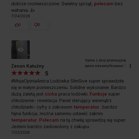
dobrze rozmieszczone. Świetny sprzęt,
polecam
bez
wahania. 👍️
7/24/2026
0
0
CICHA PRACA
Codzienny komfort użytkowania
Zenon Kałużny
opinia niezweryfikowana
Dźwięki głośnej pracy lodówki potrafią być irytujące –
5
zwłaszcza wieczorem albo gdy kuchnia połączona jest
#MojaOpiniaAmica Lodówka SlimSive super sprawdziła
z salonem. Ale to już żaden problem! Lodówki Amica z funkcją
się w małym pomieszczeniu. Solidne wykonanie. Bardzo
Cichej pracy skonstruowane są tak, by jak najbardziej
dużą zaletą jest
cicha
praca lodówki.
Funkcje
super
ograniczyć poziom hałasu generowanego przez mechaniczne
elementy. Takie rozwiązanie zapewnia codzienny komfort
chłodzenie- rewelacja. Panel sterujący wewnątrz
wszystkim domownikom. Mniej decybeli, więcej rodzinnego
chłodziarki- cyfry z zakresem
temperatur
..bardzo
spokoju.
fajna funkcja, można samemu ustawić zakres
temperatur
.
Polecam
na tą chwilę sprawdzą się super.
Jestem bardzo zadowolony z zakupu.
7/22/2026