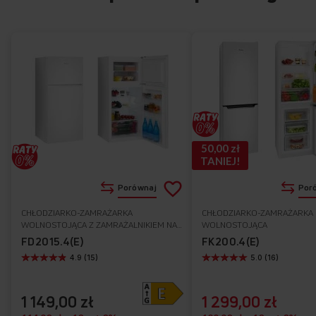
FK244.4(E)
50,00 zł
TANIEJ!
Dodaj
Porównaj
Por
do
CHŁODZIARKO-ZAMRAŻARKA
CHŁODZIARKO-ZAMRAŻARKA
Do
WOLNOSTOJĄCA Z ZAMRAŻALNIKIEM NA
WOLNOSTOJĄCA
listy
GÓRZE
ulubionych
FD2015.4(E)
FK200.4(E)
4.9 (15)
5.0 (16)
życzeń
1 149,00 zł
1 299,00 zł