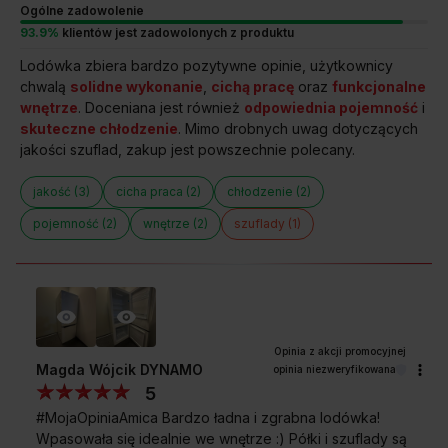
Wybierz lodówkę SlimSize żeby optymalnie dopasować sprzęt
Ogólne zadowolenie
do powierzchni, którą dysponujesz. Znajdź w kuchni miejsce
93.9%
klientów jest zadowolonych z produktu
na wszystko!
Lodówka zbiera bardzo pozytywne opinie, użytkownicy
chwalą
solidne wykonanie
,
cichą pracę
oraz
funkcjonalne
wnętrze
. Doceniana jest również
odpowiednia pojemność
i
skuteczne chłodzenie
. Mimo drobnych uwag dotyczących
jakości szuflad, zakup jest powszechnie polecany.
jakość (3)
cicha praca (2)
chłodzenie (2)
pojemność (2)
wnętrze (2)
szuflady (1)
Magda Wójcik DYNAMO
opinia niezweryfikowana
5
#MojaOpiniaAmica Bardzo ładna i zgrabna lodówka!
Wpasowała się idealnie we wnętrze :) Półki i szuflady są