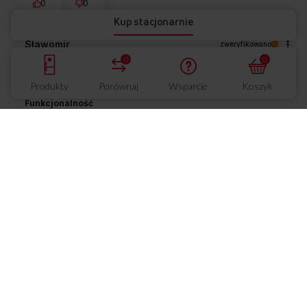
0
0
Kup stacjonarnie
Sławomir
zweryfikowano
5
0
0
Wygląd
Produkty
Porównaj
Wsparcie
Koszyk
Słaby
Średni
Super
Funkcjonalność
Słaba
Średnia
Super
Pojemność
Słaba
Średnia
Super
Wszystko załatwione szybko i sprawnie
5/7/2026
0
0
Wiesław
zweryfikowano
5
Wygląd
Słaby
Średni
Super
Funkcjonalność