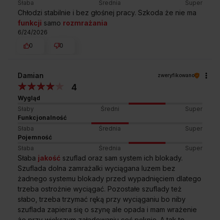
Słaba
Średnia
Super
Chłodzi stabilnie i bez głośnej pracy. Szkoda że nie ma
funkcji
samo
rozmrażania
6/24/2026
0
0
Damian
zweryfikowano
4
Wygląd
Słaby
Średni
Super
Funkcjonalność
Słaba
Średnia
Super
Pojemność
Słaba
Średnia
Super
Słaba
jakość
szuflad oraz sam system ich blokady.
Szuflada dolna zamrażalki wyciągana luzem bez
żadnego systemu blokady przed wypadnięciem dlatego
trzeba ostrożnie wyciągać. Pozostałe szuflady też
słabo, trzeba trzymać ręką przy wyciąganiu bo niby
szuflada zapiera się o szynę ale opada i mam wrażenie
że przy większym załadowaniu coś pęknie. A tak to