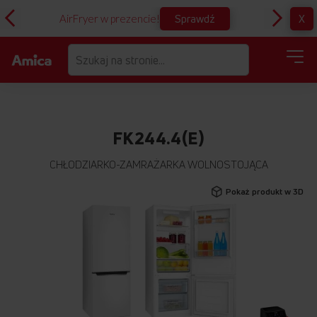
Sprawdź
X
AirFryer w prezencie!
D
FK244.4(E)
CHŁODZIARKO-ZAMRAŻARKA WOLNOSTOJĄCA
Przejdź
Pokaż produkt w 3D
na
koniec
galerii