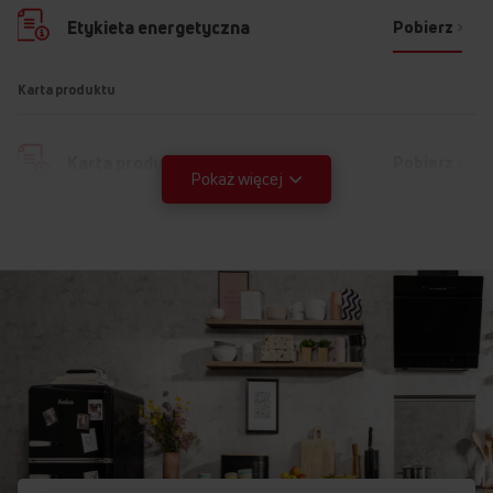
Pobierz
Etykieta energetyczna
Karta produktu
Pobierz
Karta produktu
Pokaż więcej
Instrukcja użytkownika
Ostrzeżenia i informacje dotyczące
Pobierz
bezpieczeństwa
Pobierz
Instrukcja obsługi
VITCONTROL PLUS