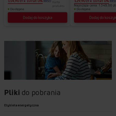
114,90 zł x 10 rat 0%
129,90 zł x 10 rat 0%
RRSO
RRS
Karta
Najniższa cena: 1 349,00 zł
produktu
Dostępne
Dostępne
FROSTCONTROL
Dodaj do koszyka
Dodaj do koszy
Łatwiejsze odszranianie komory
zamrażarki, łatwość w utrzymaniu
czystości.
Praktycznie zapomnisz, jak rozmraża się zamrażarkę.
Z technologią FrostControl lód nie osadza się między
szufladami a czyszczenie i rozmrażanie urządzenia jest
wyjątkowo łatwe i szybkie. To zasługa unikalnego
usytuowania parownika. Dodatkowo zyskujesz więcej miejsca
na produkty. FrostControl to nie tylko mniej obowiązków,
ale i więcej higieny i przestrzeni. Od teraz każde rozmrażanie
to dosłownie chwila!
Pliki
do pobrania
Etykieta energetyczna