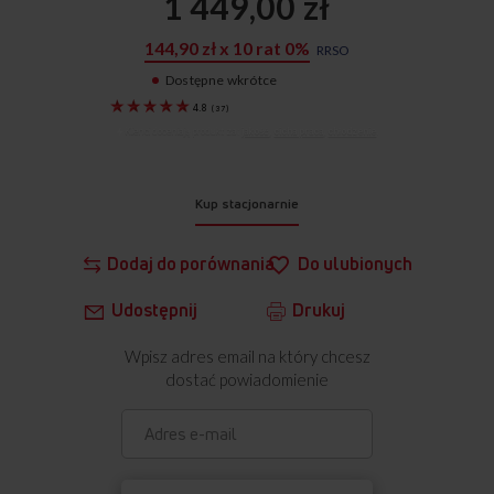
1 449,00 zł
144,90 zł x 10 rat 0%
RRSO
Dostępne wkrótce
1191284
4.8
(
37
)
Klienci doceniają produkt za:
jakość
,
cicha praca
,
chłodzenie
.
Kup stacjonarnie
Dodaj do porównania
Do ulubionych
Udostępnij
Drukuj
Wpisz adres email na który chcesz
dostać powiadomienie