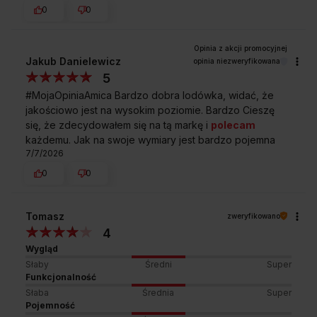
0
0
Darmowy odbiór
2 lata gwarancji
zużytego sprzętu
producenta
Jakub Danielewicz
opinia niezweryfikowana
5
#MojaOpiniaAmica Bardzo dobra lodówka, widać, że
jakościowo jest na wysokim poziomie. Bardzo Cieszę
się, że zdecydowałem się na tą markę i
polecam
każdemu. Jak na swoje wymiary jest bardzo pojemna
7/7/2026
0
0
Tomasz
zweryfikowano
4
Wygląd
Słaby
Średni
Super
Funkcjonalność
Słaba
Średnia
Super
Pojemność