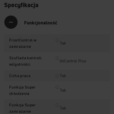
Specyfikacja
Funkcjonalność
FrostControl w
Tak
zamrażarce
Szuflada kontroli
VitControl Plus
wilgotności
Tak
Cicha praca
Funkcja Super
Tak
chłodzenie
FrostControl
VitControl Plus
Funkcja Super
Tak
zamrażanie