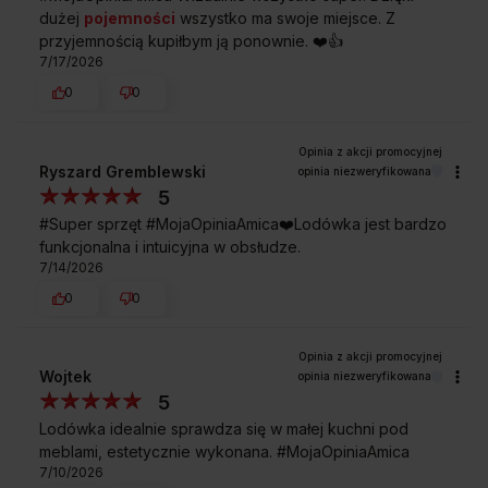
dużej
pojemności
wszystko ma swoje miejsce. Z
przyjemnością kupiłbym ją ponownie. ❤️👍️
7/17/2026
Kupując w
Sklepie Amica
zyskujesz
0
0
Ryszard Gremblewski
opinia niezweryfikowana
5
#Super sprzęt #MojaOpiniaAmica❤️Lodówka jest bardzo
funkcjonalna i intuicyjna w obsłudze.
7/14/2026
Darmowa dostawa
Wybór daty i godziny
z wniesieniem
dostawy
0
0
Wojtek
opinia niezweryfikowana
Zakup na Raty 0%
Montaż i instalacja
5
urządzenia
Lodówka idealnie sprawdza się w małej kuchni pod
meblami, estetycznie wykonana. #MojaOpiniaAmica
7/10/2026