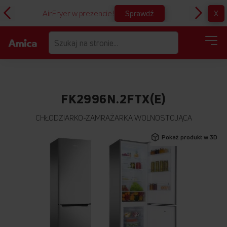
Sprawdź
X
AirFryer w prezencie!
D
FK2996N.2FTX(E)
CHŁODZIARKO-ZAMRAŻARKA WOLNOSTOJĄCA
Przejdź
Pokaż produkt w 3D
na
koniec
galerii