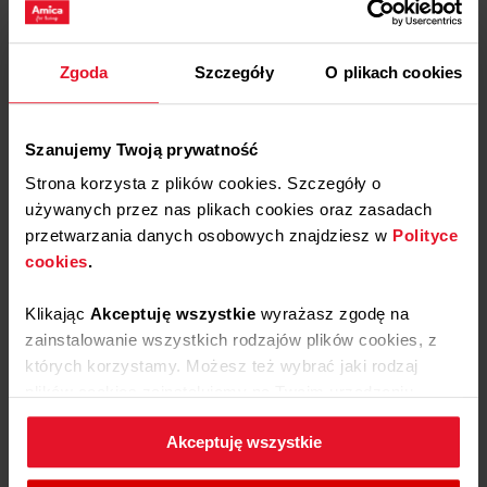
Zgoda
Szczegóły
O plikach cookies
Szanujemy Twoją prywatność
Pliki
do pobrania
Strona korzysta z plików cookies. Szczegóły o
używanych przez nas plikach cookies oraz zasadach
Etykieta energetyczna
przetwarzania danych osobowych znajdziesz w
Polityce
cookies
.
Pobierz
Etykieta energetyczna
Klikając
Akceptuję wszystkie
wyrażasz zgodę na
zainstalowanie wszystkich rodzajów plików cookies, z
Karta produktu
których korzystamy. Możesz też wybrać jaki rodzaj
plików cookies zainstalujemy na Twoim urządzeniu,
klikając
Zmień ustawienia.
Pobierz
Karta produktu
Pokaż więcej
Akceptuję wszystkie
W każdej chwili możesz zmienić wybrane przez Ciebie
Instrukcja użytkownika