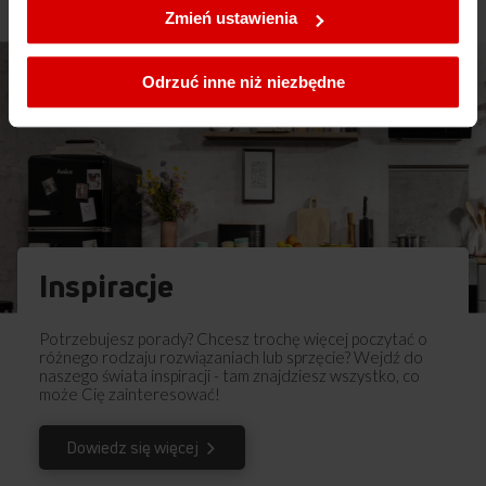
ustawienia plików cookies wchodząc w zakładkę
Zmień ustawienia
Polityka cookies
.
Ostrzeżenia i informacje dotyczące
Pobierz
bezpieczeństwa
Odrzuć inne niż niezbędne
Pobierz
Instrukcja obsługi
Inspiracje
Potrzebujesz porady? Chcesz trochę więcej poczytać o
różnego rodzaju rozwiązaniach lub sprzęcie? Wejdź do
naszego świata inspiracji - tam znajdziesz wszystko, co
może Cię zainteresować!
Dowiedz się więcej