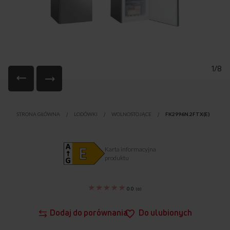
1/8
Przejdź
na
STRONA GŁÓWNA
LODÓWKI
WOLNOSTOJĄCE
FK2996N.2FTX(E)
początek
galerii
Karta informacyjna
produktu
0.0
(
0
)
Dodaj do porównania
Do ulubionych