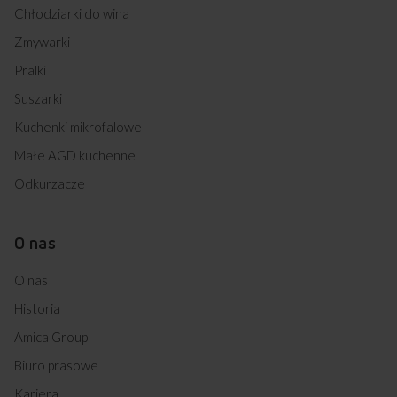
Chłodziarki do wina
Zmywarki
Pralki
Suszarki
Kuchenki mikrofalowe
Małe AGD kuchenne
Odkurzacze
O nas
O nas
Historia
Amica Group
Biuro prasowe
Kariera