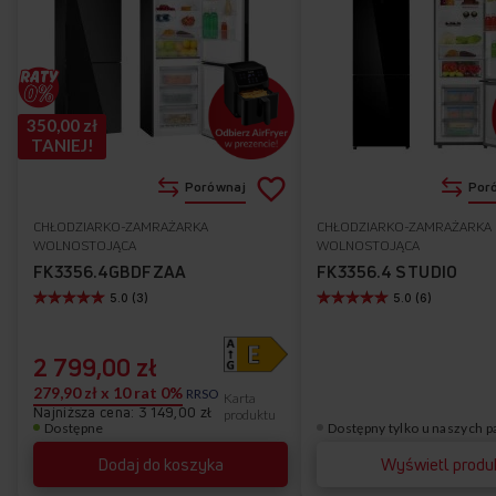
350,00 zł
TANIEJ!
Dodaj
Porównaj
Por
do
CHŁODZIARKO-ZAMRAŻARKA
CHŁODZIARKO-ZAMRAŻARKA
Do
WOLNOSTOJĄCA
WOLNOSTOJĄCA
listy
ulubionych
FK3356.4GBDFZAA
FK3356.4 STUDIO
5.0 (3)
5.0 (6)
życzeń
2 799,00 zł
279,90 zł x 10 rat 0%
RRSO
Karta
Najniższa cena: 3 149,00 zł
produktu
Dostępne
Dostępny tylko u naszych 
Dodaj do koszyka
Wyświetl produ