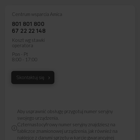
Centrum wsparcia Amica
801 801 800
67 22 22 148
Koszt wg stawki
operatora
Pon - Pt
8:00 - 17:00
Skontaktuj się
Aby usprawnić obsługę przygotuj numer seryjny
swojego urządzenia.
Czternastocyfrowy numer seryjny znajdziesz na
tabliczce znamionowej urządzenia, jak również na
naklejce z danymi sprzętu w karcie gwarancyjnej