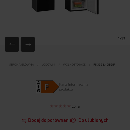
1/13
Przejdź
na
STRONA GŁÓWNA
LODÓWKI
WOLNOSTOJĄCE
FK3356.4GBDF
początek
galerii
Karta informacyjna
produktu
0.0
(
0
)
Dodaj do porównania
Do ulubionych