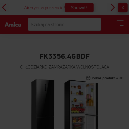
Sprawdź
X
AirFryer w prezencie!
D
FK3356.4GBDF
CHŁODZIARKO-ZAMRAŻARKA WOLNOSTOJĄCA
Przejdź
Pokaż produkt w 3D
na
koniec
galerii