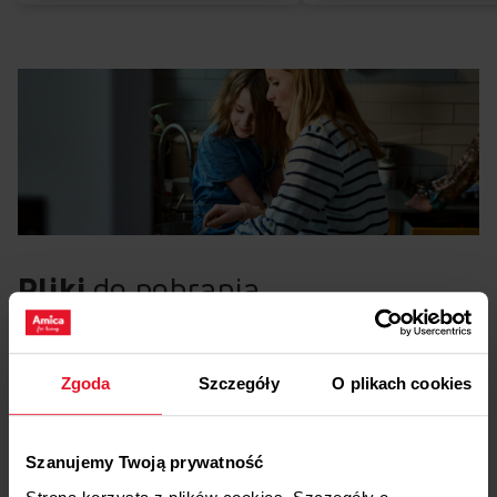
Pliki
do pobrania
Etykieta energetyczna
Zgoda
Szczegóły
O plikach cookies
Pobierz
Etykieta energetyczna
Szanujemy Twoją prywatność
Karta produktu