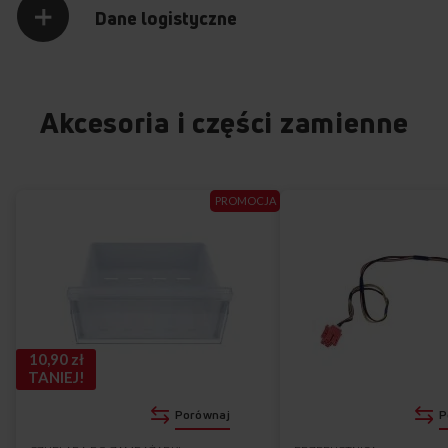
Dane logistyczne
Akcesoria i części zamienne
PROMOCJA
10,90 zł
TANIEJ!
Porównaj
P