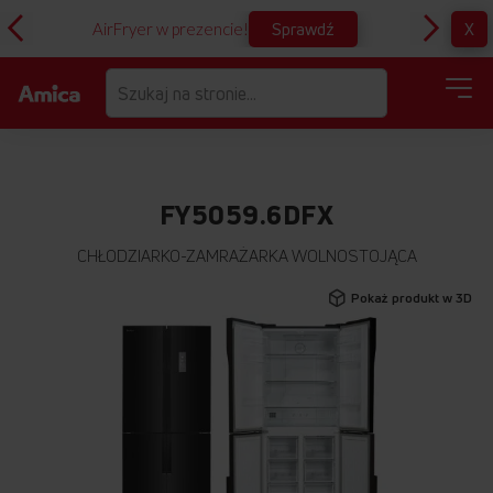
Sprawdź
X
AirFryer w prezencie!
D
FY5059.6DFX
CHŁODZIARKO-ZAMRAŻARKA WOLNOSTOJĄCA
Przejdź
Pokaż produkt w 3D
na
koniec
galerii