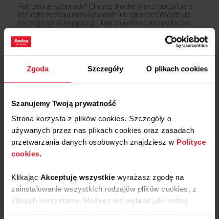
Potrzebujesz porady? Chcesz trochę więcej poczytać o
różnego rodzaju rozwiązaniach lub sprzęcie? Wejdź do
naszego świata inspiracji - tam znajdziesz wszystko, co
może Cię zainteresować!
Dowiedz się więcej
Zgoda
Szczegóły
O plikach cookies
Opinie
Szanujemy Twoją prywatność
Podziel się
Strona korzysta z plików cookies. Szczegóły o
swoją opinią o
używanych przez nas plikach cookies oraz zasadach
FY5059.6DFX
przetwarzania danych osobowych znajdziesz w
Polityce
Dodaj opinię
cookies
.
Klikając
Akceptuję wszystkie
wyrażasz zgodę na
Produkt nie posiada recenzji
zainstalowanie wszystkich rodzajów plików cookies, z
których korzystamy. Możesz też wybrać jaki rodzaj
plików cookies zainstalujemy na Twoim urządzeniu,