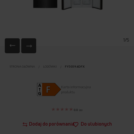
1/5
Przejdź
na
STRONA GŁÓWNA
LODÓWKI
FY5059.6DFX
początek
galerii
Karta informacyjna
produktu
0.0
(
0
)
Dodaj do porównania
Do ulubionych