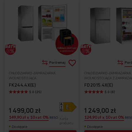
Dodaj
Porównaj
Por
do
CHŁODZIARKO-ZAMRAŻARKA
CHŁODZIARKO-ZAMRAŻARKA
Do
WOLNOSTOJĄCA
WOLNOSTOJĄCA Z ZAMRAŻAL
listy
GÓRZE
ulubionych
FK244.4X(E)
FD2015.4X(E)
5.0 (25)
5.0 (6)
życzeń
1 499,00 zł
1 249,00 zł
149,90 zł x 10 rat 0%
124,90 zł x 10 rat 0%
RRSO
RRS
Karta
produktu
Dostępne
Dostępne