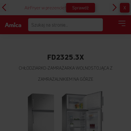
Sprawdź
X
AirFryer w prezencie!
D
FD2325.3X
CHŁODZIARKO-ZAMRAŻARKA WOLNOSTOJĄCA Z
ZAMRAŻALNIKIEM NA GÓRZE
Przejdź
na
koniec
galerii