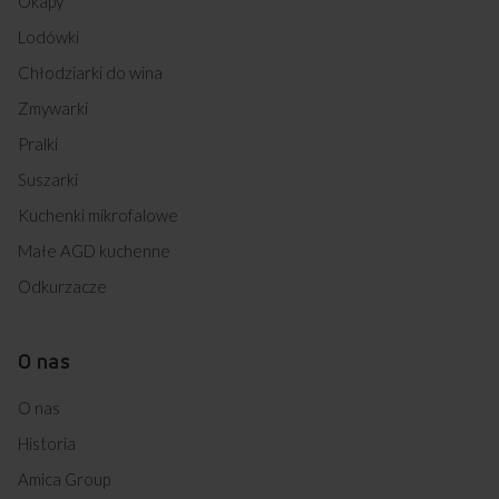
Okapy
Lodówki
Chłodziarki do wina
Zmywarki
Pralki
Suszarki
Kuchenki mikrofalowe
Małe AGD kuchenne
Odkurzacze
O nas
O nas
Historia
Amica Group