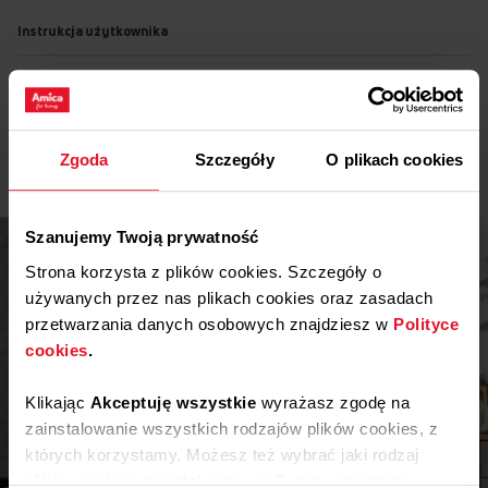
Instrukcja użytkownika
Ostrzeżenia i informacje dotyczące
Pobierz
bezpieczeństwa
Pobierz
Instrukcja obsługi
Zgoda
Szczegóły
O plikach cookies
Szanujemy Twoją prywatność
Strona korzysta z plików cookies. Szczegóły o
używanych przez nas plikach cookies oraz zasadach
przetwarzania danych osobowych znajdziesz w
Polityce
cookies
.
Klikając
Akceptuję wszystkie
wyrażasz zgodę na
zainstalowanie wszystkich rodzajów plików cookies, z
Inspiracje
których korzystamy. Możesz też wybrać jaki rodzaj
plików cookies zainstalujemy na Twoim urządzeniu,