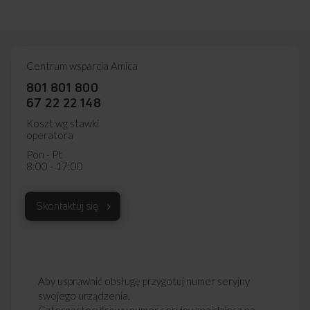
Centrum wsparcia Amica
801 801 800
67 22 22 148
Koszt wg stawki
operatora
Pon - Pt
8:00 - 17:00
Skontaktuj się
Aby usprawnić obsługę przygotuj numer seryjny
swojego urządzenia.
Czternastocyfrowy numer seryjny znajdziesz na